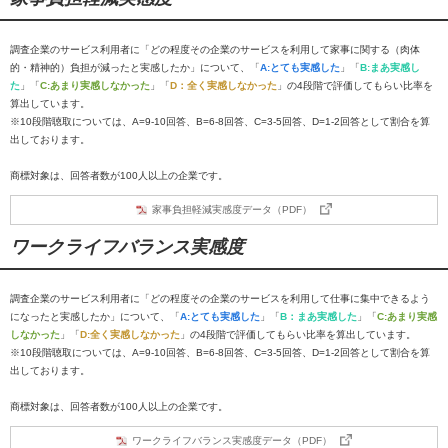
調査企業のサービス利用者に「どの程度その企業のサービスを利用して家事に関する（肉体
的・精神的）負担が減ったと実感したか」について、「
A:とても実感した
」「
B:まあ実感し
た
」「
C:あまり実感しなかった
」「
D：全く実感しなかった
」の4段階で評価してもらい比率を
算出しています。
※10段階聴取については、A=9-10回答、B=6-8回答、C=3-5回答、D=1-2回答として割合を算
出しております。
商標対象は、回答者数が100人以上の企業です。
家事負担軽減実感度データ（PDF）
ワークライフバランス実感度
調査企業のサービス利用者に「どの程度その企業のサービスを利用して仕事に集中できるよう
になったと実感したか」について、「
A:とても実感した
」「
B：まあ実感した
」「
C:あまり実感
しなかった
」「
D:全く実感しなかった
」の4段階で評価してもらい比率を算出しています。
※10段階聴取については、A=9-10回答、B=6-8回答、C=3-5回答、D=1-2回答として割合を算
出しております。
商標対象は、回答者数が100人以上の企業です。
ワークライフバランス実感度データ（PDF）