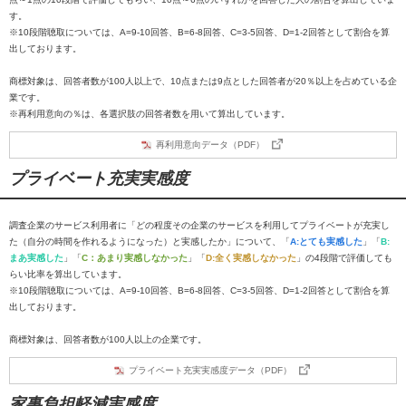
す。
※10段階聴取については、A=9-10回答、B=6-8回答、C=3-5回答、D=1-2回答として割合を算
出しております。
商標対象は、回答者数が100人以上で、10点または9点とした回答者が20％以上を占めている企
業です。
※再利用意向の％は、各選択肢の回答者数を用いて算出しています。
再利用意向データ（PDF）
プライベート充実実感度
調査企業のサービス利用者に「どの程度その企業のサービスを利用してプライベートが充実し
た（自分の時間を作れるようになった）と実感したか」について、「
A:とても実感した
」「
B:
まあ実感した
」「
C：あまり実感しなかった
」「
D:全く実感しなかった
」の4段階で評価しても
らい比率を算出しています。
※10段階聴取については、A=9-10回答、B=6-8回答、C=3-5回答、D=1-2回答として割合を算
出しております。
商標対象は、回答者数が100人以上の企業です。
プライベート充実実感度データ（PDF）
家事負担軽減実感度