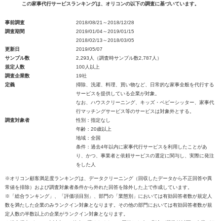
この家事代行サービスランキングは、オリコンの以下の調査に基づいています。
事前調査
2018/08/21～2018/12/28
調査期間
2019/01/04～2019/01/15
2018/02/13～2018/03/05
更新日
2019/05/07
サンプル数
2,293人（調査時サンプル数2,787人）
規定人数
100人以上
調査企業数
19社
定義
掃除、洗濯、料理、買い物など、日常的な家事全般を代行する
サービスを提供している企業が対象。
なお、ハウスクリーニング、キッズ・ベビーシッター、家事代
行マッチングサービス等のサービスは対象外とする。
調査対象者
性別：指定なし
年齢：20歳以上
地域：全国
条件：過去4年以内に家事代行サービスを利用したことがあ
り、かつ、事業者と依頼サービスの選定に関与し、実際に発注
をした人
※オリコン顧客満足度ランキングは、データクリーニング（回収したデータから不正回答や異
常値を排除）および調査対象者条件から外れた回答を除外した上で作成しています。
※「総合ランキング」、「評価項目別」、部門の「業態別」においては有効回答者数が規定人
数を満たした企業のみランクイン対象となります。その他の部門においては有効回答者数が規
定人数の半数以上の企業がランクイン対象となります。