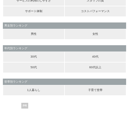
サービスの利用のしやすさ
スタッフの質
サポート体制
コストパフォーマンス
男女別ランキング
男性
女性
年代別ランキング
30代
40代
50代
60代以上
世帯別ランキング
1人暮らし
子育て世帯
PR