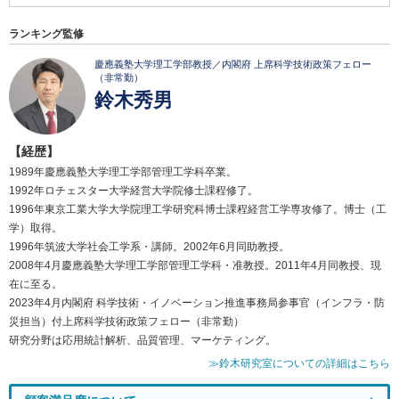
ランキング監修
慶應義塾大学理工学部教授／内閣府 上席科学技術政策フェロー
（非常勤）
鈴木秀男
【経歴】
1989年慶應義塾大学理工学部管理工学科卒業。
1992年ロチェスター大学経営大学院修士課程修了。
1996年東京工業大学大学院理工学研究科博士課程経営工学専攻修了。博士（工
学）取得。
1996年筑波大学社会工学系・講師。2002年6月同助教授。
2008年4月慶應義塾大学理工学部管理工学科・准教授。2011年4月同教授、現
在に至る。
2023年4月内閣府 科学技術・イノベーション推進事務局参事官（インフラ・防
災担当）付上席科学技術政策フェロー（非常勤）
研究分野は応用統計解析、品質管理、マーケティング。
≫鈴木研究室についての詳細はこちら