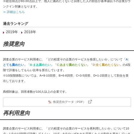
※総合得点が60.00点以上で、他人に薦めたくないと回答した人の割合が基準値以下の企業がラ
ンクイン対象となります。
≫ 詳細はこちら
過去ランキング
2019年
2018年
推奨意向
調査企業のサービス利用者に、「どの程度その企業のサービスを推奨したいか」について「
A:
とても薦めたい
」「
B:まあ薦めたい
」「
C:あまり薦めたくない
」「
D:全く薦めたくない
」の4段
階で評価をしてもらい比率を算出しています。
※10段階聴取については、A=9-10回答、B=6-8回答、C=3-5回答、D=1-2回答として割合を算
出しております。
商標対象は、回答者数が100人以上の企業です。
推奨意向データ（PDF）
再利用意向
調査企業のサービス利用者に、「どの程度その企業のサービスを再利用したいか」について10
点～1点の10段階で評価してもらい、10点～6点のいずれかを回答した人の割合を算出していま