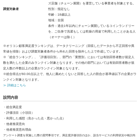
ズ店舗（チェーン展開）を運営している事業者を対象とする。
調査対象者
性別：指定なし
年齢：18歳以上
地域：全国
条件：過去1年以内にチェーン展開しているコインランドリー
を、ご自身で洗濯もしくは乾燥の用途で利用したことがある人
（オーナーは除く）
※オリコン顧客満足度ランキングは、データクリーニング（回収したデータから不正回答や異
常値を排除）および調査対象者条件から外れた回答を除外した上で作成しています。
※「総合ランキング」、「評価項目別」、部門の「業態別」においては有効回答者数が規定人
数を満たした企業のみランクイン対象となります。その他の部門においては有効回答者数が規
定人数の半数以上の企業がランクイン対象となります。
※総合得点が60.00点以上で、他人に薦めたくないと回答した人の割合が基準値以下の企業がラ
ンクイン対象となります。
≫ 詳細はこちら
設問内容
・総合満足度
・評価項目（小項目）
・利用した感想（良かった点・悪かった点）
・他者推奨意向
・他者推奨意向理由
アンケート調査を実施した際の質問事項です。満足度評価項目のほか、該当サービスの利用状況や検討内