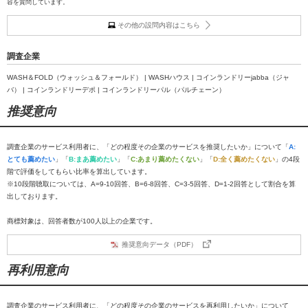
容を質問しています。
その他の設問内容はこちら
調査企業
WASH＆FOLD（ウォッシュ＆フォールド） | WASHハウス | コインランドリーjabba（ジャ
バ） | コインランドリーデポ | コインランドリーパル（パルチェーン）
推奨意向
調査企業のサービス利用者に、「どの程度その企業のサービスを推奨したいか」について「
A:
とても薦めたい
」「
B:まあ薦めたい
」「
C:あまり薦めたくない
」「
D:全く薦めたくない
」の4段
階で評価をしてもらい比率を算出しています。
※10段階聴取については、A=9-10回答、B=6-8回答、C=3-5回答、D=1-2回答として割合を算
出しております。
商標対象は、回答者数が100人以上の企業です。
推奨意向データ（PDF）
再利用意向
調査企業のサービス利用者に、「どの程度その企業のサービスを再利用したいか」について