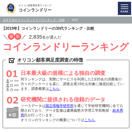
オリコン顧客満足度ランキング
コインランドリー
おすすめのコインランドリーランキング・比較
30代
【2019年】コインランドリーの30代ランキング・比較
／
／
2,835
最
新
名が選んだ
コインランドリーランキング
オリコン顧客満足度調査の特徴
日本最大級の規模による独自の調査
同ランキングは、実際にサービスを利用した2,835名の消費者の
方々のアンケートを基に、調査企業19社を対象に徹底比較してい
ます。調査概要は
こちら
。
研究機関に提供される信頼のデータ
ソースデータは
国立情報学研究所
を通じて学術研究機関に全て公
開されており、データ監修は慶應義塾大学理工学部教授・
鈴木秀
男
氏が行っています。
オリコンのランキングの概要については
こちら
。