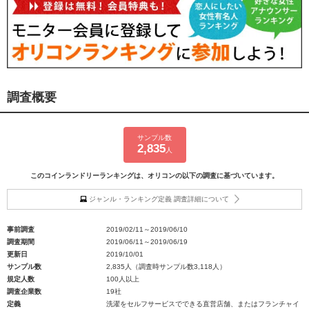
調査概要
サンプル数
2,835
人
このコインランドリーランキングは、オリコンの以下の調査に基づいています。
ジャンル・ランキング定義 調査詳細について
事前調査
2019/02/11～2019/06/10
調査期間
2019/06/11～2019/06/19
更新日
2019/10/01
サンプル数
2,835人（調査時サンプル数3,118人）
規定人数
100人以上
調査企業数
19社
定義
洗濯をセルフサービスでできる直営店舗、またはフランチャイ