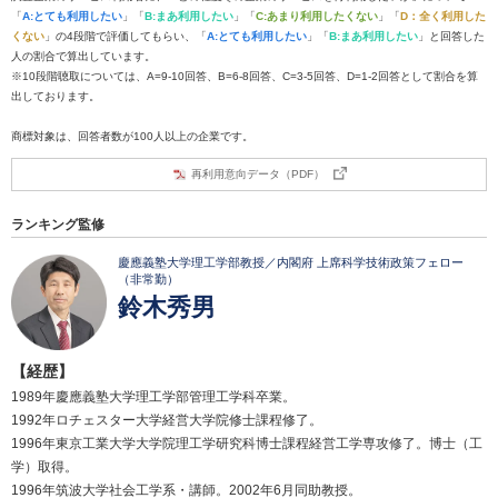
「
A:とても利用したい
」「
B:まあ利用したい
」「
C:あまり利用したくない
」「
D：全く利用した
くない
」の4段階で評価してもらい、「
A:とても利用したい
」「
B:まあ利用したい
」と回答した
人の割合で算出しています。
※10段階聴取については、A=9-10回答、B=6-8回答、C=3-5回答、D=1-2回答として割合を算
出しております。
商標対象は、回答者数が100人以上の企業です。
再利用意向データ（PDF）
ランキング監修
慶應義塾大学理工学部教授／内閣府 上席科学技術政策フェロー
（非常勤）
鈴木秀男
【経歴】
1989年慶應義塾大学理工学部管理工学科卒業。
1992年ロチェスター大学経営大学院修士課程修了。
1996年東京工業大学大学院理工学研究科博士課程経営工学専攻修了。博士（工
学）取得。
1996年筑波大学社会工学系・講師。2002年6月同助教授。