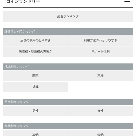
コインランドリー
総合ランキング
評価項目別ランキング
店舗の利用のしやすさ
利用方法のわかりやすさ
洗濯機・乾燥機の充実さ
サポート体制
地域別ランキング
関東
東海
近畿
男女別ランキング
男性
女性
年代別ランキング
30代
40代