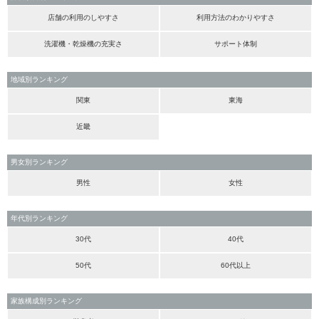
店舗の利用のしやすさ
利用方法のわかりやすさ
洗濯機・乾燥機の充実さ
サポート体制
地域別ランキング
関東
東海
近畿
男女別ランキング
男性
女性
年代別ランキング
30代
40代
50代
60代以上
家族構成別ランキング