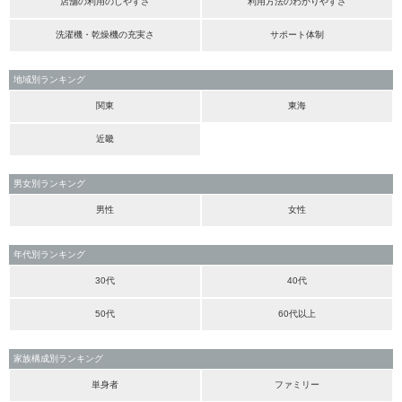
店舗の利用のしやすさ
利用方法のわかりやすさ
洗濯機・乾燥機の充実さ
サポート体制
地域別ランキング
関東
東海
近畿
男女別ランキング
男性
女性
年代別ランキング
30代
40代
50代
60代以上
家族構成別ランキング
単身者
ファミリー