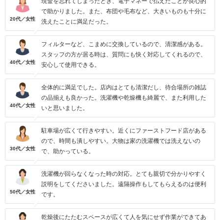
現金を忘れてしまったとき、電子マネーで払えたことが良心的
で助かりました。また、布団や毛布など、大きいものも十分に
20代／女性
洗えたことに満足だった。
フィルターなど、こまめに交換しているので、清潔感がある。
スタッフの方が居る時は、質問にも快く対応してくれるので、
40代／女性
安心して使用できる。
全体的に満足でした。店内はとても清潔だし、待合場所の雑誌
の品揃えも良かった。洗濯機や乾燥機も綺麗で、また利用した
40代／女性
いと思いました。
駐車場が広くて行きやすい。近くにファーストフード店がある
ので、時間も潰しやすい。大物は家の洗濯機では洗えないの
30代／女性
で、助かっている。
洗濯機が回らなくなった時の対応。とても親切で分かりやすく
説明をしてくださいました。遠隔操作もしてもらえるのは便利
50代／女性
です。
乾燥後にたたむスペースが広くて人を気にせず作業ができてあ