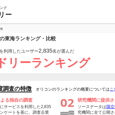
ング
リー
海
ーの東海ランキング・比較
2,835
を利用したユーザー
名が選んだ
ドリーランキング
度調査の特徴
オリコンのランキングの概要については
こ
による独自の調査
研究機関に提供さ
サービスを利用した2,835
ソースデータは
国立
ンケートを基に、調査企業
究機関に全て公開さ