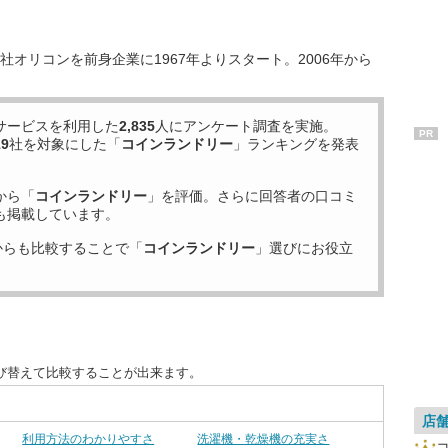
オリコンを前身企業に1967年よりスタート。2006年から
サービスを利用した
2,835
人にアンケート調査を実施。
PR
19
社を対象にした「
コインランドリー
」ランキングを発表
から「
コインランドリー
」を評価。さらに回答者の口コミ
も掲載しています。
からも比較することで「
コインランドリー
」選びにお役立
び替えて比較することが出来ます。
店
利用方法のわかりやすさ
洗濯機・乾燥機の充実さ