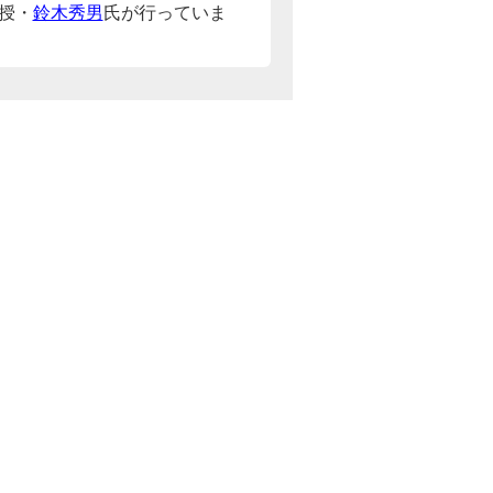
授・
鈴木秀男
氏が行っていま