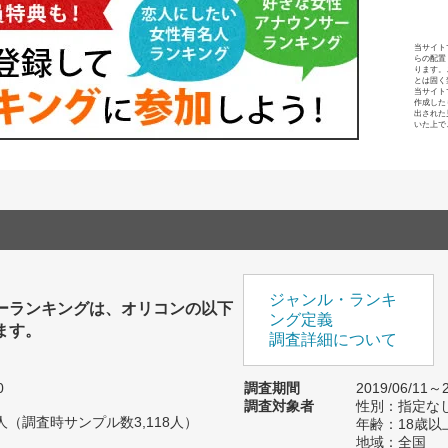
当サイト
らの配置
ります。
とは固く
当サイト
作成した
出された
いた上で
ジャンル・ランキ
ーランキングは、オリコンの以下
ング定義
ます。
調査詳細について
0
調査期間
2019/06/11～2
調査対象者
性別：指定な
35人（調査時サンプル数3,118人）
年齢：18歳以
地域：全国