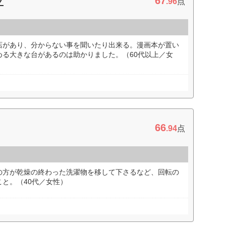
67
プ
.96
点
店があり、分からない事を聞いたり出来る。漫画本が置い
める大きな台があるのは助かりました。（60代以上／女
66
.94
点
の方が乾燥の終わった洗濯物を移して下さるなど、回転の
と。（40代／女性）