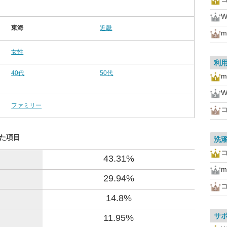
W
東海
近畿
m
女性
利
40代
50代
m
W
ファミリー
した項目
洗
43.31%
m
29.94%
14.8%
サ
11.95%