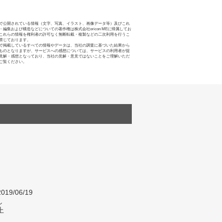
で公開されている情報（文字、写真、イラスト、画像データ等）及びこれ
・編集および構造などについての著作権は株式会社oricon MEに帰属してお
これらの情報を権利者の許可なく無断転載・複製などの二次利用を行うこ
禁じております。
で掲載しているすべての情報やデータは、当社の調査に基づいた結果から
ものとなりますが、サービスへの感想については、サービスの利用者が提
見解・感想となっており、当社の見解・意見ではないことをご理解いただ
ご覧ください。
019/06/19
し
上