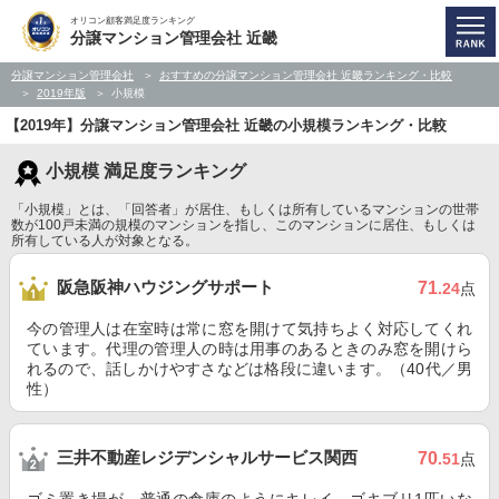
オリコン顧客満足度ランキング
分譲マンション管理会社 近畿
分譲マンション管理会社
おすすめの分譲マンション管理会社 近畿ランキング・比較
2019年版
小規模
【2019年】分譲マンション管理会社 近畿の小規模ランキング・比較
小規模 満足度ランキング
「小規模」とは、「回答者」が居住、もしくは所有しているマンションの世帯
数が100戸未満の規模のマンションを指し、このマンションに居住、もしくは
所有している人が対象となる。
阪急阪神ハウジングサポート
71
.24
点
今の管理人は在室時は常に窓を開けて気持ちよく対応してくれ
ています。代理の管理人の時は用事のあるときのみ窓を開けら
れるので、話しかけやすさなどは格段に違います。（40代／男
性）
三井不動産レジデンシャルサービス関西
70
.51
点