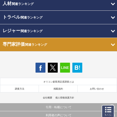
人材
関連ランキング
トラベル
関連ランキング
レジャー
関連ランキング
専門家評価
関連ランキング
オリコン顧客満足度調査とは
調査方法
掲載規約
お問い合わせ
会社概要
個人情報保護方針
引用・転載について
もくじ
利用者の声について
当サイトで公開されている情報（文字、写真、イラスト、画像データ等）及びこれらの配置・