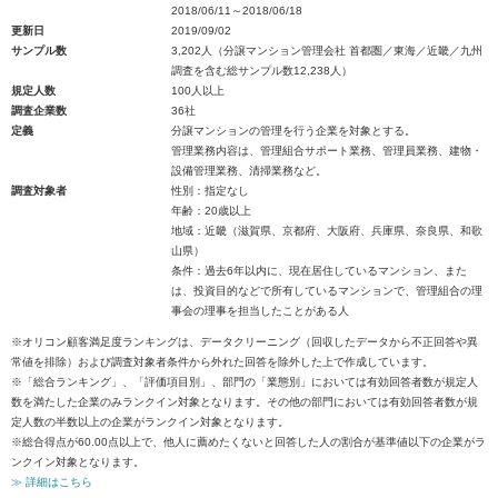
2018/06/11～2018/06/18
更新日
2019/09/02
サンプル数
3,202人（分譲マンション管理会社 首都圏／東海／近畿／九州
調査を含む総サンプル数12,238人）
規定人数
100人以上
調査企業数
36社
定義
分譲マンションの管理を行う企業を対象とする。
管理業務内容は、管理組合サポート業務、管理員業務、建物・
設備管理業務、清掃業務など。
調査対象者
性別：指定なし
年齢：20歳以上
地域：近畿（滋賀県、京都府、大阪府、兵庫県、奈良県、和歌
山県）
条件：過去6年以内に、現在居住しているマンション、また
は、投資目的などで所有しているマンションで、管理組合の理
事会の理事を担当したことがある人
※オリコン顧客満足度ランキングは、データクリーニング（回収したデータから不正回答や異
常値を排除）および調査対象者条件から外れた回答を除外した上で作成しています。
※「総合ランキング」、「評価項目別」、部門の「業態別」においては有効回答者数が規定人
数を満たした企業のみランクイン対象となります。その他の部門においては有効回答者数が規
定人数の半数以上の企業がランクイン対象となります。
※総合得点が60.00点以上で、他人に薦めたくないと回答した人の割合が基準値以下の企業がラ
ンクイン対象となります。
≫ 詳細はこちら