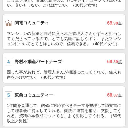
ゴミ置き場が、普通の倉庫のようにキレイ。ゴキブリ1匹いな
い。臭いもしない。これはすごい。（30代／女性）
関電コミュニティ
69
.98
点
マンションの新築と同時に入られた管理人さんがずっと担当し
てくださっているので、とても気軽に話しやすく、またマンシ
ョンについてとても詳しいので、信頼できる。（40代／女性）
野村不動産パートナーズ
69
.30
点
困った事があれば、管理人さんが相談にのってくれて、住人も
声をかけやすい。（40代／女性）
東急コミュニティー
68
.87
点
1年間を見通して、的確に対応すべきテーマを整理して議案書に
して理事会に提示してくれる。爽快に運営を補助、支援してく
れる。資料の再作成についても、よく対応してくれる。（60代
以上／男性）