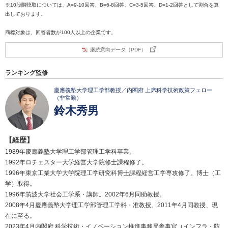
※10段階聴取については、A=9-10回答、B=6-8回答、C=3-5回答、D=1-2回答として割合を算
出しております。
商標対象は、回答者数が100人以上の企業です。
継続意向データ（PDF）
ランキング監修
慶應義塾大学理工学部教授／内閣府 上席科学技術政策フェロー
（非常勤）
鈴木秀男
【経歴】
1989年慶應義塾大学理工学部管理工学科卒業。
1992年ロチェスター大学経営大学院修士課程修了。
1996年東京工業大学大学院理工学研究科博士課程経営工学専攻修了。博士（工
学）取得。
1996年筑波大学社会工学系・講師。2002年6月同助教授。
2008年4月慶應義塾大学理工学部管理工学科・准教授。2011年4月同教授、現
在に至る。
2023年4月内閣府 科学技術・イノベーション推進事務局参事官（インフラ・防