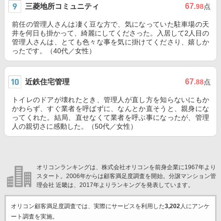
三菱地所コミュニティ
67
.98
点
前任の管理人さんは凄く豆な方で、気になっていた駐車場の天
井を何日も掛かって、綺麗にしてくださった。入居して2人目の
管理人さんは、とても色々な事を気に掛けてくださり、嬉しか
ったです。（40代／女性）
近鉄住宅管理
67
.88
点
トイレのドアが壊れたとき、管理人が直し方を知らないにもか
かわらず、すぐ業者を呼ばずに、なんとか直そうと、親身にな
ってくれた。結局、直せなくて業者を呼ぶ事になったが、管理
人の親切さに感動した。（50代／女性）
オリコンランキングは、株式会社オリコンを前身企業に1967年より
スタート。2006年からは顧客満足度調査を開始。分譲マンション管
理会社 近畿は、2017年よりランキングを発表しています。
オリコン顧客満足度調査では、実際にサービスを利用した
3,202
人にアンケ
ート調査を実施。