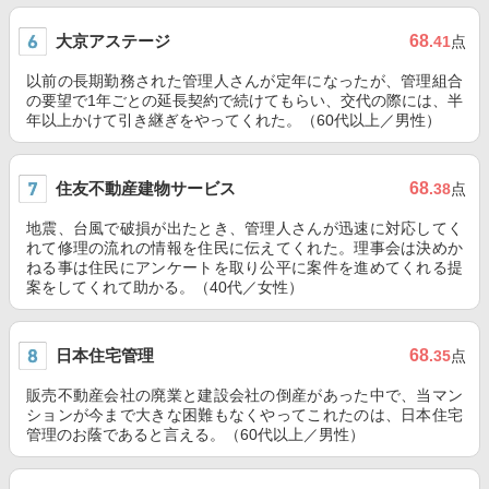
大京アステージ
68
.41
点
以前の長期勤務された管理人さんが定年になったが、管理組合
の要望で1年ごとの延長契約で続けてもらい、交代の際には、半
年以上かけて引き継ぎをやってくれた。（60代以上／男性）
住友不動産建物サービス
68
.38
点
地震、台風で破損が出たとき、管理人さんが迅速に対応してく
れて修理の流れの情報を住民に伝えてくれた。理事会は決めか
ねる事は住民にアンケートを取り公平に案件を進めてくれる提
案をしてくれて助かる。（40代／女性）
日本住宅管理
68
.35
点
販売不動産会社の廃業と建設会社の倒産があった中で、当マン
ションが今まで大きな困難もなくやってこれたのは、日本住宅
管理のお蔭であると言える。（60代以上／男性）