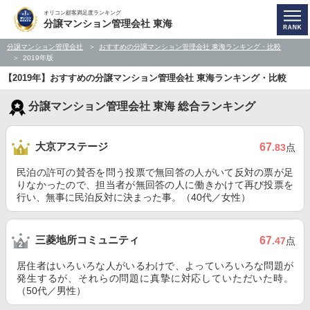
オリコン顧客満足度ランキング
分譲マンション管理会社 東海
分譲マンション管理会社
おすすめの分譲マンション管理会社 東海ランキング・比較
2019年版
【2019年】おすすめの分譲マンション管理会社 東海ランキング・比較
分譲マンション管理会社 東海 総合ランキング
大京アステージ
67
.83
点
民泊の許可の賛否を問う投票で無回答の人がいて反対の票が足
りなかったので、担当者が無回答の人に働きかけて再び投票を
行い、無事に民泊反対に決まった事。（40代／女性）
三菱地所コミュニティ
67
.47
点
居住者はいろいろな人がいるわけで、よっていろいろな問題が
発生するが、それらの問題に真摯に対応していただいた時。
（50代／男性）