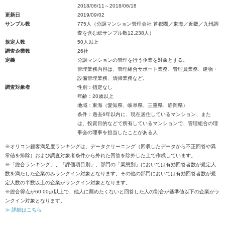
2018/06/11～2018/06/18
更新日
2019/09/02
サンプル数
775人（分譲マンション管理会社 首都圏／東海／近畿／九州調
査を含む総サンプル数12,238人）
規定人数
50人以上
調査企業数
26社
定義
分譲マンションの管理を行う企業を対象とする。
管理業務内容は、管理組合サポート業務、管理員業務、建物・
設備管理業務、清掃業務など。
調査対象者
性別：指定なし
年齢：20歳以上
地域：東海（愛知県、岐阜県、三重県、静岡県）
条件：過去6年以内に、現在居住しているマンション、また
は、投資目的などで所有しているマンションで、管理組合の理
事会の理事を担当したことがある人
※オリコン顧客満足度ランキングは、データクリーニング（回収したデータから不正回答や異
常値を排除）および調査対象者条件から外れた回答を除外した上で作成しています。
※「総合ランキング」、「評価項目別」、部門の「業態別」においては有効回答者数が規定人
数を満たした企業のみランクイン対象となります。その他の部門においては有効回答者数が規
定人数の半数以上の企業がランクイン対象となります。
※総合得点が60.00点以上で、他人に薦めたくないと回答した人の割合が基準値以下の企業がラ
ンクイン対象となります。
≫ 詳細はこちら