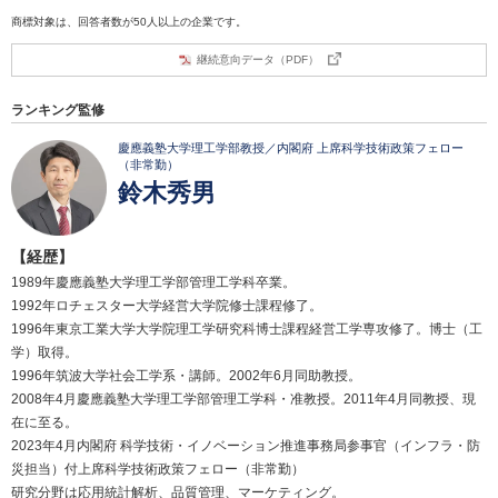
商標対象は、回答者数が50人以上の企業です。
継続意向データ（PDF）
ランキング監修
慶應義塾大学理工学部教授／内閣府 上席科学技術政策フェロー
（非常勤）
鈴木秀男
【経歴】
1989年慶應義塾大学理工学部管理工学科卒業。
1992年ロチェスター大学経営大学院修士課程修了。
1996年東京工業大学大学院理工学研究科博士課程経営工学専攻修了。博士（工
学）取得。
1996年筑波大学社会工学系・講師。2002年6月同助教授。
2008年4月慶應義塾大学理工学部管理工学科・准教授。2011年4月同教授、現
在に至る。
2023年4月内閣府 科学技術・イノベーション推進事務局参事官（インフラ・防
災担当）付上席科学技術政策フェロー（非常勤）
研究分野は応用統計解析、品質管理、マーケティング。