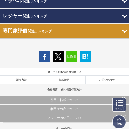
トラベル
関連ランキング
レジャー
関連ランキング
専門家評価
関連ランキング
オリコン顧客満足度調査とは
調査方法
掲載規約
お問い合わせ
会社概要
個人情報保護方針
引用・転載について
もくじ
利用者の声について
当サイトで公開されている情報（文字、写真、イラスト、画像データ等）及びこれらの配置・
編集および構造などについての著作権は株式会社oricon MEに帰属しております。
クッキーの使用について
当サイトに掲載している内容はすべてサービスの利用者が提出された見解・感想です。
これらの情報を権利者の許可なく無断転載・複製などの二次利用を行うことは固く禁じており
Top
弊社が内容について正確性を含め一切保証するものではありません。
ます。
このサイトでは Cookie を使用して、ユーザーに合わせたコンテンツや広告の表示、ソーシャル
© oricon ME inc.