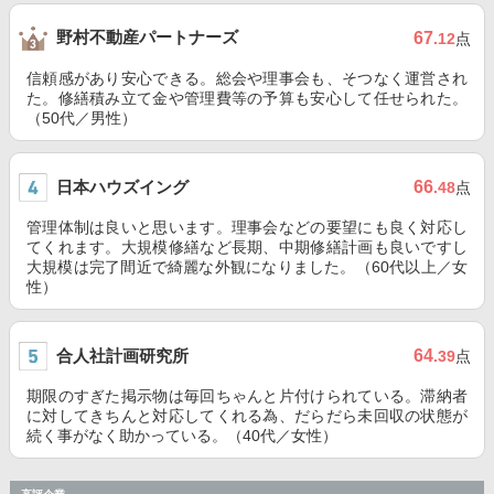
野村不動産パートナーズ
67
.12
点
信頼感があり安心できる。総会や理事会も、そつなく運営され
た。修繕積み立て金や管理費等の予算も安心して任せられた。
（50代／男性）
日本ハウズイング
66
.48
点
管理体制は良いと思います。理事会などの要望にも良く対応し
てくれます。大規模修繕など長期、中期修繕計画も良いですし
大規模は完了間近で綺麗な外観になりました。（60代以上／女
性）
合人社計画研究所
64
.39
点
期限のすぎた掲示物は毎回ちゃんと片付けられている。滞納者
に対してきちんと対応してくれる為、だらだら未回収の状態が
続く事がなく助かっている。（40代／女性）