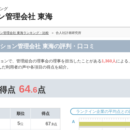
ング
ン管理会社 東海
ン管理会社 東海ランキング・比較
合人社計画研究所
ンション管理会社 東海の評判・口コミ
ションで、管理組合の理事会の理事を担当したことがある
1,360人
による
んだ利用者の声や各項目の得点を紹介。
64
得点
.6
点
ランクイン企業の平均点との
順位
得点
A
5
67
位
.9
点