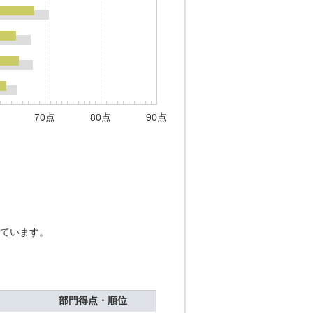
70点
80点
90点
ています。
部門得点・順位