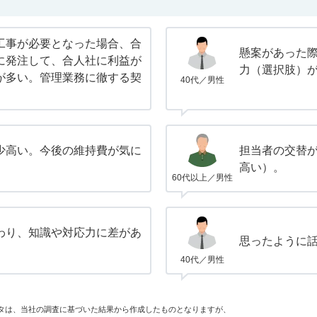
工事が必要となった場合、合
懸案があった
に発注して、合人社に利益が
力（選択肢）
が多い。管理業務に徹する契
40代／男性
少高い。今後の維持費が気に
担当者の交替
高い）。
60代以上／男性
わり、知識や対応力に差があ
思ったように
40代／男性
タは、当社の調査に基づいた結果から作成したものとなりますが、