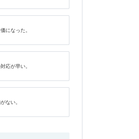
安価になった。
の対応が早い。
満がない。