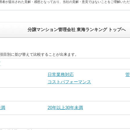
用者が提出された見解・感想となっており、当社の見解・意見ではないことをご理解いただ
分譲マンション管理会社 東海ランキング トップへ
を項目別に並び替えて比較することが出来ます。
グ
日常業務対応
管
コストパフォーマンス
未満
20年以上30年未満