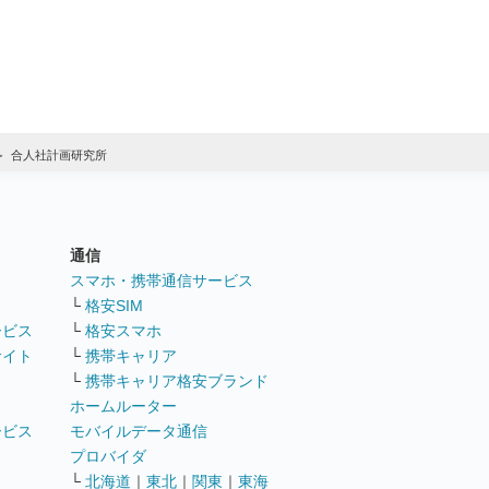
合人社計画研究所
通信
ト
スマホ・携帯通信サービス
└
格安SIM
ービス
└
格安スマホ
サイト
└
携帯キャリア
└
携帯キャリア格安ブランド
ホームルーター
ービス
モバイルデータ通信
ト
プロバイダ
└
北海道
｜
東北
｜
関東
｜
東海