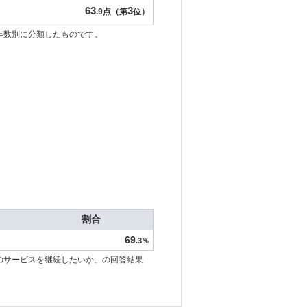
63
3
.9点（第
位）
年数別に分類したものです。
割合
69
.3％
のサービスを継続したいか」の回答結果