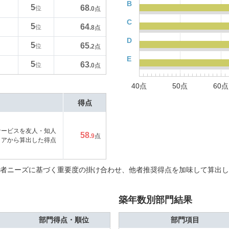
B
5
68
位
.0
点
C
5
64
位
.8
点
D
5
65
位
.2
点
E
5
63
位
.0
点
40点
50点
60点
得点
サービスを友人・知人
58
.9
点
コアから算出した得点
者ニーズに基づく重要度の掛け合わせ、他者推奨得点を加味して算出し
築年数別部門結果
部門得点・順位
部門項目