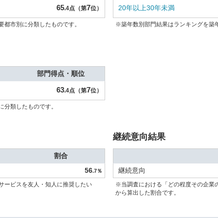
65
7
20年以上30年未満
.4点（第
位）
要都市別に分類したものです。
※築年数別部門結果はランキングを築
部門得点・順位
63
7
.4点（第
位）
に分類したものです。
継続意向結果
割合
56
継続意向
.7％
サービスを友人・知人に推奨したい
※当調査における「どの程度その企業
から算出した割合です。