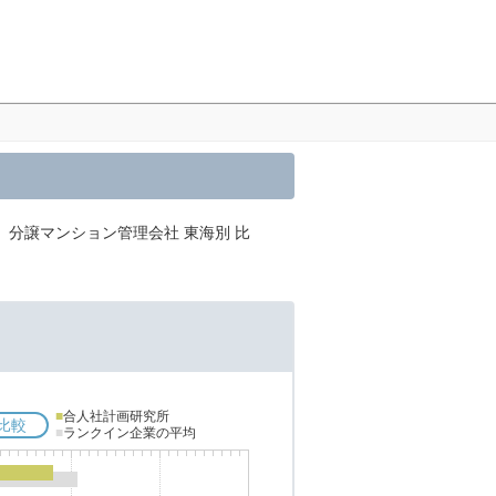
、分譲マンション管理会社 東海別 比
■
合人社計画研究所
比較
■
ランクイン企業の平均