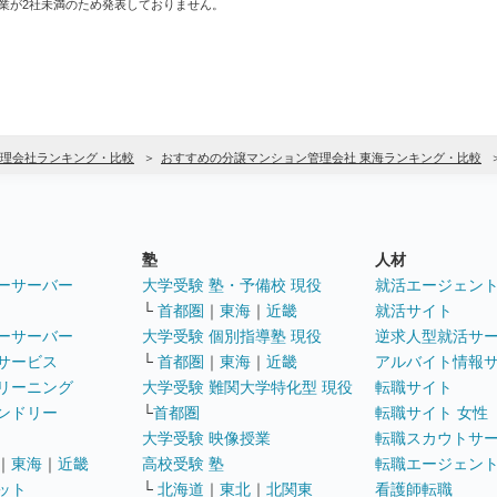
業が2社未満のため発表しておりません。
理会社ランキング・比較
おすすめの分譲マンション管理会社 東海ランキング・比較
塾
人材
ーサーバー
大学受験 塾・予備校 現役
就活エージェン
└
首都圏
｜
東海
｜
近畿
就活サイト
ーサーバー
大学受験 個別指導塾 現役
逆求人型就活サ
サービス
└
首都圏
｜
東海
｜
近畿
アルバイト情報
リーニング
大学受験 難関大学特化型 現役
転職サイト
ンドリー
└
首都圏
転職サイト 女性
大学受験 映像授業
転職スカウトサ
｜
東海
｜
近畿
高校受験 塾
転職エージェン
ット
└
北海道
｜
東北
｜
北関東
看護師転職