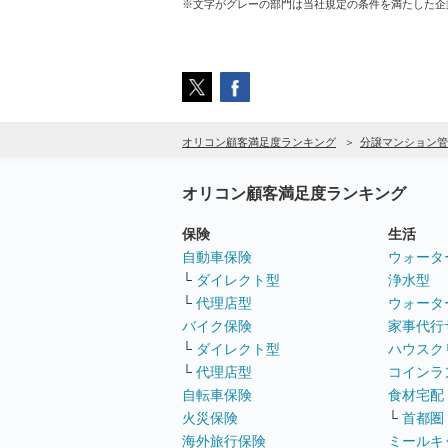
※文字がグレーの部門は当社規定の条件を満たした企
オリコン顧客満足度ランキング
分譲マンション管
オリコン顧客満足度ランキング
保険
生活
自動車保険
ウォータ
└
ダイレクト型
浄水型
└
代理店型
ウォータ
バイク保険
家事代行
└
ダイレクト型
ハウスク
└
代理店型
コインラ
自転車保険
食材宅配
火災保険
└
首都圏
海外旅行保険
ミールキ