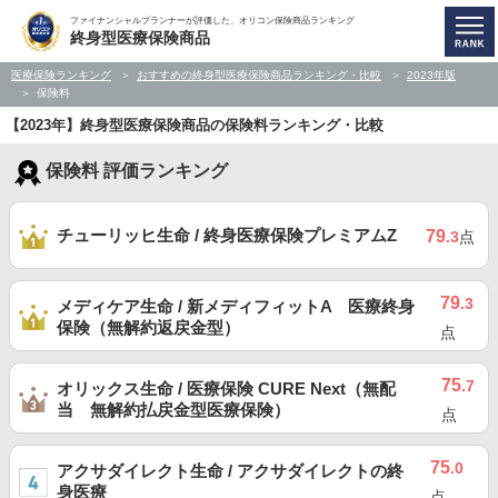
ファイナンシャルプランナーが評価した、オリコン保険商品ランキング
終身型医療保険商品
医療保険ランキング
おすすめの終身型医療保険商品ランキング・比較
2023年版
保険料
【2023年】終身型医療保険商品の保険料ランキング・比較
保険料 評価ランキング
チューリッヒ生命 / 終身医療保険プレミアムZ
79
.3
点
79
.3
メディケア生命 / 新メディフィットA 医療終身
保険（無解約返戻金型）
点
75
.7
オリックス生命 / 医療保険 CURE Next（無配
当 無解約払戻金型医療保険）
点
75
.0
アクサダイレクト生命 / アクサダイレクトの終
身医療
点