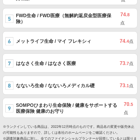
74
.8
FWD生命 / FWD医療（無解約返戻金型医療保
険）
点
メットライフ生命 / マイ フレキシィ
74
.4
点
はなさく生命 / はなさく医療
73
.7
点
なないろ生命 / なないろメディカル礎
73
.1
点
70
.5
SOMPOひまわり生命保険 / 健康をサポートする
医療保険 健康のお守り
点
※ランクインしている商品は、2022年12月時点のものです。商品名の変更や販売休止
の可能性もありますので、詳しくは各社のホームページをご確認ください。
※調査対象商品に対し、全てのファイナンシャルプランナーが回答しているとは限りま