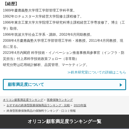
【経歴】
1989年慶應義塾大学理工学部管理工学科卒業。
1992年ロチェスター大学経営大学院修士課程修了。
1996年東京工業大学大学院理工学研究科博士課程経営工学専攻修了。博士（工
学）取得。
1996年筑波大学社会工学系・講師。2002年6月同助教授。
2008年4月慶應義塾大学理工学部管理工学科・准教授。2011年4月同教授、現
在に至る。
2023年4月内閣府 科学技術・イノベーション推進事務局参事官（インフラ・防
災担当）付上席科学技術政策フェロー（非常勤）
研究分野は応用統計解析、品質管理、マーケティング。
≫鈴木研究室についての詳細はこちら
顧客満足度について
オリコン顧客満足度ランキング
医療保険ランキング
おすすめの終身型医療保険商品ランキング・比較
2023年版
終身型医療保険商品の保険料ランキング・口コミ情報
オリコン顧客満足度
ランキング一覧