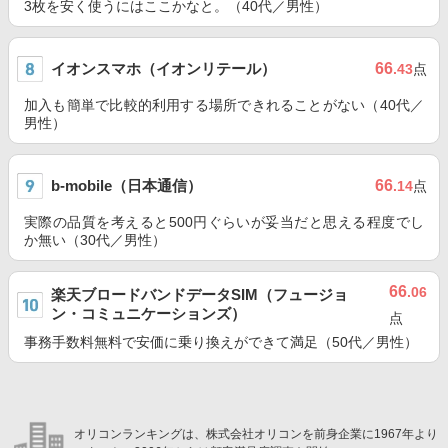
3枚を安く使うにはここかなと。（40代／男性）
イオンスマホ（イオンリテール）
66
.43
点
加入も簡単で比較的利用する場所できれることがない（40代／
男性）
b-mobile（日本通信）
66
.14
点
実際の品質を考えると500円ぐらいが妥当だと思える程度でし
か無い（30代／男性）
66
.06
楽天ブロードバンドデータSIM（フュージョ
ン・コミュニケーションズ）
点
事務手数料無料で安価に乗り換えができて満足（50代／男性）
オリコンランキングは、株式会社オリコンを前身企業に1967年より