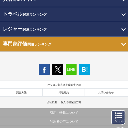
トラベル
関連ランキング
レジャー
関連ランキング
専門家評価
関連ランキング
オリコン顧客満足度調査とは
調査方法
掲載規約
お問い合わせ
会社概要
個人情報保護方針
引用・転載について
もくじ
利用者の声について
当サイトで公開されている情報（文字、写真、イラスト、画像データ等）及びこれらの配置・
編集および構造などについての著作権は株式会社oricon MEに帰属しております。