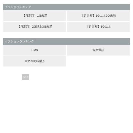
プラン別ランキング
【月定額】1G未満
【月定額】1G以上2G未満
【月定額】2G以上3G未満
【月定額】3G以上
オプションランキング
SMS
音声通話
スマホ同時購入
PR