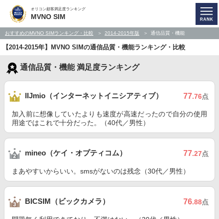
オリコン顧客満足度ランキング
MVNO SIM
おすすめのMVNO SIMランキング・比較
2014-2015年版
通信品質・機能
【2014-2015年】MVNO SIMの通信品質・機能ランキング・比較
通信品質・機能 満足度ランキング
IIJmio（インターネットイニシアティブ）
77
.76
点
加入前に想像していたよりも速度が高速だったので自分の使用
用途ではこれで十分だった。（40代／男性）
mineo（ケイ・オプティコム）
77
.27
点
まあやすいからいい。smsがないのは残念（30代／男性）
BICSIM（ビックカメラ）
76
.88
点