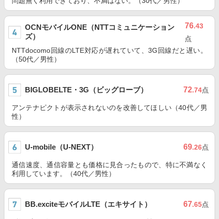
問題無く利用できており、不満はない。（30代／男性）
76
.43
OCNモバイルONE（NTTコミュニケーション
ズ）
点
NTTdocomo回線のLTE対応が遅れていて、3G回線だと遅い。
（50代／男性）
BIGLOBELTE・3G（ビッグローブ）
72
.74
点
アンテナピクトが表示されないのを改善してほしい（40代／男
性）
U-mobile（U-NEXT）
69
.26
点
通信速度、通信容量とも価格に見合ったもので、特に不満なく
利用しています。（40代／男性）
BB.exciteモバイルLTE（エキサイト）
67
.65
点