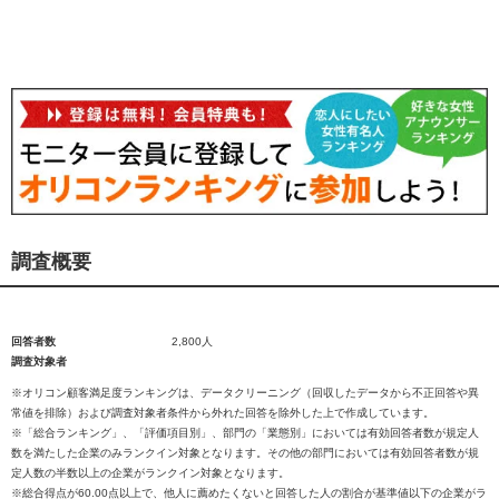
調査概要
回答者数
2,800人
調査対象者
※オリコン顧客満足度ランキングは、データクリーニング（回収したデータから不正回答や異
常値を排除）および調査対象者条件から外れた回答を除外した上で作成しています。
※「総合ランキング」、「評価項目別」、部門の「業態別」においては有効回答者数が規定人
数を満たした企業のみランクイン対象となります。その他の部門においては有効回答者数が規
定人数の半数以上の企業がランクイン対象となります。
※総合得点が60.00点以上で、他人に薦めたくないと回答した人の割合が基準値以下の企業がラ