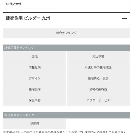
50代／女性
建売住宅 ビルダー 九州
総合ランキング
評価項目別ランキング
立地
周辺環境
情報提供
引渡し時の住宅確認
デザイン
住宅構造・設計
住宅設備
価格の納得感
保証内容
アフターサービス
都道府県別ランキング
福岡県
※文字がグレーの部門は当社規定の条件を満たした企業が2社未満のため発表しておりません。