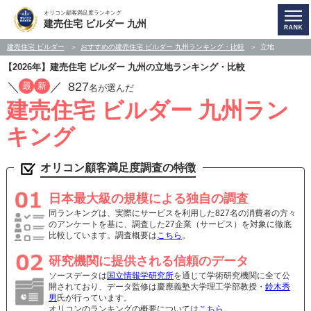
オリコン顧客満足度ランキング
建売住宅 ビルダー 九州
建売住宅 ビルダー
おすすめの建売住宅 ビルダー 九州ランキング・比較
立地
【2026年】建売住宅 ビルダー 九州の立地ランキング・比較
／
／
827
最
新
名が選んだ
建売住宅 ビルダー 九州ラン
キング
オリコン顧客満足度調査の特徴
日本最大級の規模による独自の調査
同ランキングは、実際にサービスを利用した827名の消費者の方々
のアンケートを基に、調査した27企業（サービス）を対象に徹底
比較しています。調査概要は
こちら
。
研究機関に提供される信頼のデータ
ソースデータは
国立情報学研究所
を通じて学術研究機関に全て公
開されており、データ監修は慶應義塾大学理工学部教授・
鈴木秀
男
氏が行っています。
オリコンのランキングの概要については
こちら
。