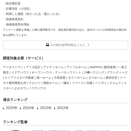
・総合満足度
・評価項目（小項目）
・利用した感想（良かった点・悪かった点）
・他者推奨意向
・他者推奨意向理由
アンケート調査を実施した際の質問事項です。満足度評価項目のほか、該当サービスの利用状況や検討内
容を質問しています。
その他の設問内容はこちら
調査対象企業（サービス）
アーネストワン | アイダ設計 | アイディホーム | アイフルホーム | AVANTIA | 飯田産業 | 一条工
務店 | イデアハウス | オープンハウス・ディベロップメント | 川﨑ハウジング | グランディーズ
| ケイアイスター不動産 | 第一ホーム | 大英産業 | タクトホーム | タマホーム | 東栄住宅 | トー
タテ都市開発九州 | ナカジツ | 西鉄ホーム | 一建設 | ファースト住建 | ベツダイ | マエムラ | ユ
ニホー | よかタウン | ワウハウス
過去ランキング
2025年
2024年
2023年
2022年
ランキング監修