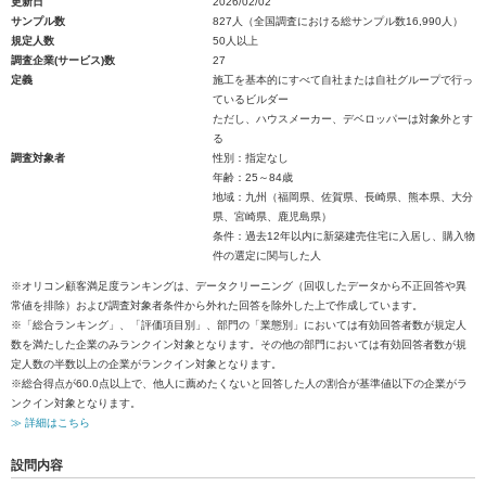
更新日
2026/02/02
サンプル数
827人（全国調査における総サンプル数16,990人）
規定人数
50人以上
調査企業(サービス)数
27
定義
施工を基本的にすべて自社または自社グループで行っ
ているビルダー
ただし、ハウスメーカー、デベロッパーは対象外とす
る
調査対象者
性別：指定なし
年齢：25～84歳
地域：九州（福岡県、佐賀県、長崎県、熊本県、大分
県、宮崎県、鹿児島県）
条件：過去12年以内に新築建売住宅に入居し、購入物
件の選定に関与した人
※オリコン顧客満足度ランキングは、データクリーニング（回収したデータから不正回答や異
常値を排除）および調査対象者条件から外れた回答を除外した上で作成しています。
※「総合ランキング」、「評価項目別」、部門の「業態別」においては有効回答者数が規定人
数を満たした企業のみランクイン対象となります。その他の部門においては有効回答者数が規
定人数の半数以上の企業がランクイン対象となります。
※総合得点が60.0点以上で、他人に薦めたくないと回答した人の割合が基準値以下の企業がラ
ンクイン対象となります。
≫ 詳細はこちら
設問内容