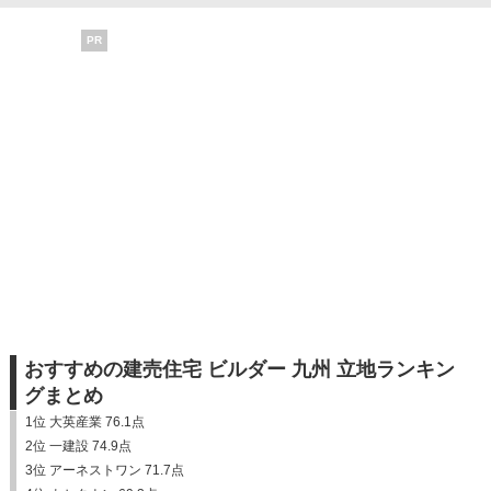
PR
おすすめの建売住宅 ビルダー 九州 立地ランキン
グまとめ
1位 大英産業 76.1点
2位 一建設 74.9点
3位 アーネストワン 71.7点