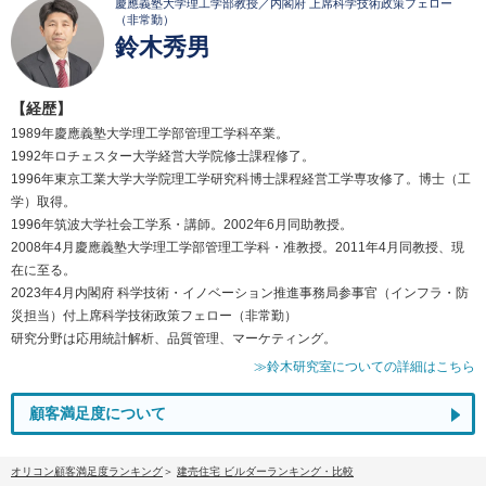
慶應義塾大学理工学部教授／内閣府 上席科学技術政策フェロー
（非常勤）
鈴木秀男
【経歴】
1989年慶應義塾大学理工学部管理工学科卒業。
1992年ロチェスター大学経営大学院修士課程修了。
1996年東京工業大学大学院理工学研究科博士課程経営工学専攻修了。博士（工
学）取得。
1996年筑波大学社会工学系・講師。2002年6月同助教授。
2008年4月慶應義塾大学理工学部管理工学科・准教授。2011年4月同教授、現
在に至る。
2023年4月内閣府 科学技術・イノベーション推進事務局参事官（インフラ・防
災担当）付上席科学技術政策フェロー（非常勤）
研究分野は応用統計解析、品質管理、マーケティング。
≫鈴木研究室についての詳細はこちら
顧客満足度について
オリコン顧客満足度ランキング
建売住宅 ビルダーランキング・比較