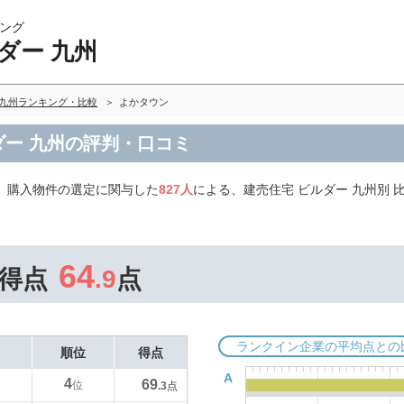
ング
ダー 九州
 九州ランキング・比較
よかタウン
ダー 九州の評判・口コミ
、購入物件の選定に関与した
827人
による、建売住宅 ビルダー 九州別
64
得点
.9
点
ランクイン企業の平均点との
順位
得点
A
4
69
位
.3
点