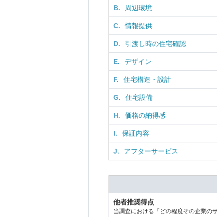
B.
周辺環境
C.
情報提供
D.
引渡し時の住宅確認
E.
デザイン
F.
住宅構造・設計
G.
住宅設備
H.
価格の納得感
I.
保証内容
J.
アフターサービス
他者推奨得点
当調査における「どの程度その企業の