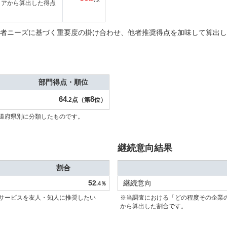
コアから算出した得点
者ニーズに基づく重要度の掛け合わせ、他者推奨得点を加味して算出し
部門得点・順位
64
8
.2点（第
位）
道府県別に分類したものです。
継続意向結果
割合
52
継続意向
.4％
サービスを友人・知人に推奨したい
※当調査における「どの程度その企業
から算出した割合です。