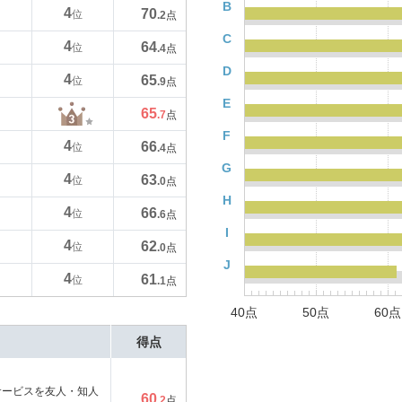
B
4
70
位
.2
点
C
4
64
位
.4
点
D
4
65
位
.9
点
E
65
.7
点
F
4
66
位
.4
点
G
4
63
位
.0
点
H
4
66
位
.6
点
I
4
62
位
.0
点
J
4
61
位
.1
点
40点
50点
60点
得点
サービスを友人・知人
60
.2
点