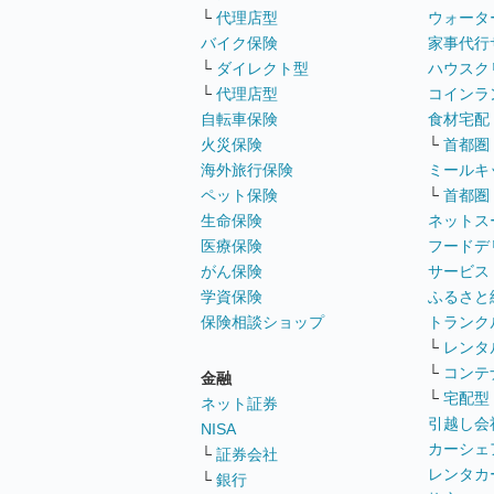
└
代理店型
ウォータ
バイク保険
家事代行
└
ダイレクト型
ハウスク
└
代理店型
コインラ
自転車保険
食材宅配
火災保険
└
首都圏
海外旅行保険
ミールキ
ペット保険
└
首都圏
生命保険
ネットス
医療保険
フードデ
がん保険
サービス
学資保険
ふるさと
保険相談ショップ
トランク
└
レンタ
└
コンテ
金融
└
宅配型
ネット証券
引越し会
NISA
カーシェ
└
証券会社
レンタカ
└
銀行