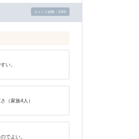
14
コメント総数：
件
やすい。
さ（家族4人）
なのでよい。