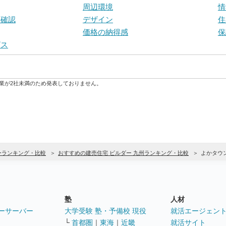
周辺環境
情
宅確認
デザイン
住
価格の納得感
保
ビス
業が2社未満のため発表しておりません。
ーランキング・比較
おすすめの建売住宅 ビルダー 九州ランキング・比較
よかタウ
塾
人材
ーサーバー
大学受験 塾・予備校 現役
就活エージェン
└
首都圏
｜
東海
｜
近畿
就活サイト