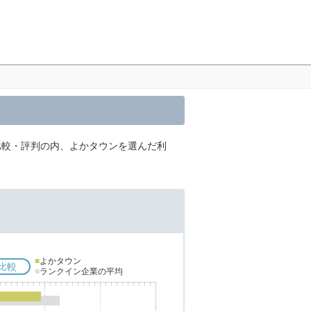
 比較・評判の内、よかタウンを選んだ利
■
よかタウン
比較
■
ランクイン企業の平均