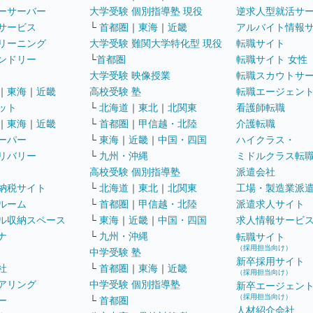
ーサーバー
大学受験 個別指導塾 現役
逆求人型就活サ
サービス
└
首都圏
｜
東海
｜
近畿
アルバイト情報
リーニング
大学受験 難関大学特化型 現役
転職サイト
ンドリー
└
首都圏
転職サイト 女性
大学受験 映像授業
転職スカウトサ
｜
東海
｜
近畿
高校受験 塾
転職エージェン
ット
└
北海道
｜
東北
｜
北関東
看護師転職
｜
東海
｜
近畿
└
首都圏
｜
甲信越・北陸
介護転職
ーパー
└
東海
｜
近畿
｜
中国・四国
ハイクラス・
リバリー
└
九州・沖縄
ミドルクラス転
高校受験 個別指導塾
派遣会社
納税サイト
└
北海道
｜
東北
｜
北関東
工場・製造業派
ルーム
└
首都圏
｜
甲信越・北陸
派遣求人サイト
ル収納スペース
└
東海
｜
近畿
｜
中国・四国
求人情報サービ
ナ
└
九州・沖縄
転職サイト
（採用担当向け）
中学受験 塾
新卒採用サイト
社
└
首都圏
｜
東海
｜
近畿
（採用担当向け）
アリング
中学受験 個別指導塾
新卒エージェン
（採用担当向け）
ー
└
首都圏
人材紹介会社