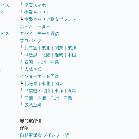
ービス
└
格安スマホ
サイト
└
携帯キャリア
└
携帯キャリア格安ブランド
ホームルーター
ービス
モバイルデータ通信
ト
プロバイダ
└
北海道
｜
東北
｜
関東
｜
東海
└
甲信越・北陸
｜
近畿
｜
中国
└
四国
｜
九州・沖縄
職
└
広域企業
インターネット回線
遣
└
北海道
｜
東北
｜
関東
└
甲信越・北陸
｜
東海
｜
近畿
ス
└
中国・四国
｜
九州・沖縄
└
広域企業
専門家評価
ト
保険
自動車保険 ダイレクト型