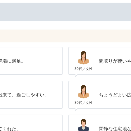
車場に満足。
間取りが使い
30代／女性
出来て、過ごしやすい。
ちょうどよい広
30代／女性
てくれた。
閑静な住宅地