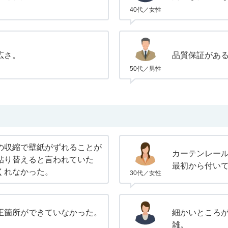
40代／女性
広さ。
品質保証があ
50代／男性
の収縮で壁紙がずれることが
カーテンレー
貼り替えると言われていた
最初から付い
くれなかった。
30代／女性
正箇所ができていなかった。
細かいところ
雑。