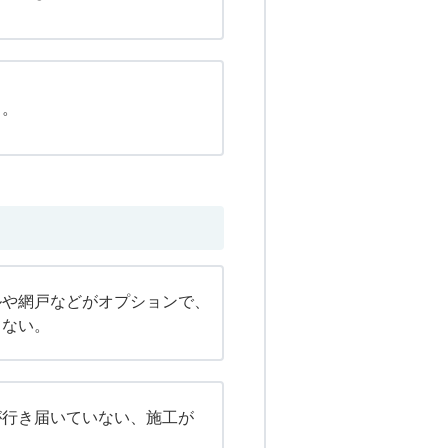
る。
ルや網戸などがオプションで、
てない。
が行き届いていない、施工が