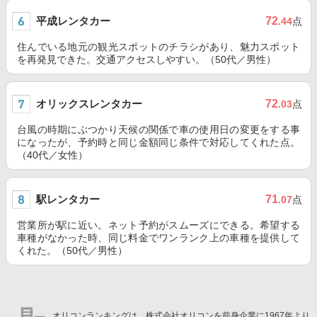
平成レンタカー
72
.44
点
住んでいる地元の観光スポットのチラシがあり、魅力スポット
を再発見できた。交通アクセスしやすい。（50代／男性）
オリックスレンタカー
72
.03
点
台風の時期にぶつかり天候の関係で車の使用日の変更をする事
になったが、予約時と同じ金額同じ条件で対応してくれた点。
（40代／女性）
駅レンタカー
71
.07
点
営業所が駅に近い。ネット予約がスムーズにできる。希望する
車種がなかった時、同じ料金でワンランク上の車種を提供して
くれた。（50代／男性）
オリコンランキングは、株式会社オリコンを前身企業に1967年より