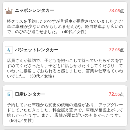
ニッポンレンタカー
73
.05
点
軽クラスを予約したのですが普通車が用意されていました(ただ
単に車種が少ないのかもしれませんが)。軽自動車より広いの
で、のびのび過ごせました。（40代／女性）
バジェットレンタカー
72
.95
点
店員さんが親切で、子どもを抱っこして待っていたらイスをす
すめてくださったり、子どもに話しかけたりしてくださり、て
いねいに接客しておられると感じました。言葉や仕草もていね
いでした。（30代／女性）
日産レンタカー
72
.55
点
予約していた車種から変更の依頼の連絡があり、アップグレー
ドしていただきました。料金据え置きで、車種が相当上がって
嬉しかったです。また、店舗が駅に近いのも良かったです。
（50代／男性）