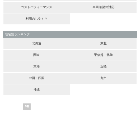
コストパフォーマンス
車両確認の対応
利用のしやすさ
地域別ランキング
北海道
東北
関東
甲信越・北陸
東海
近畿
中国・四国
九州
沖縄
PR