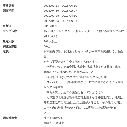
事前調査
2018/02/13～2018/04/19
調査期間
2018/04/20～2018/05/07
2017/03/28～2017/04/10
2016/05/24～2016/05/31
更新日
2018/08/01
サンプル数
15,200人（レンタカー／格安レンタカーにおける総サンプル数
20,156人）
規定人数
100人以上
調査企業数
30社
定義
日本国内で個人を対象としたレンタカー事業を実施している企
業。
ただし下記の条件を全て満たすものとする。
・全国ランキングは全国9地域中4地域以上または関東・東海・
近畿のうち2地域以上に店舗があること
・6時間、1日などの単位で短期間レンタルが可能
・コンパクトカーや軽自動車など一般的に利用されるクラスの
レンタルを実施
・車両の貸出、返却を店舗において対面で行う
・地域別で北海道は新千歳空港近隣または札幌近隣に、沖縄は
那覇空港近隣に1店舗以上の店舗があること。その他の地域は
エリア内の離島以外のいずれかに1店舗以上の店舗があるこ
と。
調査対象者
性別：指定なし
年齢：18歳以上