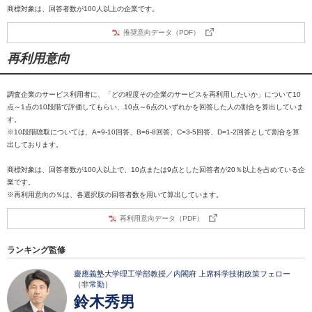
商標対象は、回答者数が100人以上の企業です。
推奨意向データ（PDF）
再利用意向
調査企業のサービス利用者に、「どの程度その企業のサービスを再利用したいか」について10
点～1点の10段階で評価してもらい、10点～6点のいずれかを回答した人の割合を算出していま
す。
※10段階聴取については、A=9-10回答、B=6-8回答、C=3-5回答、D=1-2回答として割合を算
出しております。
商標対象は、回答者数が100人以上で、10点または9点とした回答者が20％以上を占めている企
業です。
※再利用意向の％は、各選択肢の回答者数を用いて算出しています。
再利用意向データ（PDF）
ランキング監修
慶應義塾大学理工学部教授／内閣府 上席科学技術政策フェロー
（非常勤）
鈴木秀男