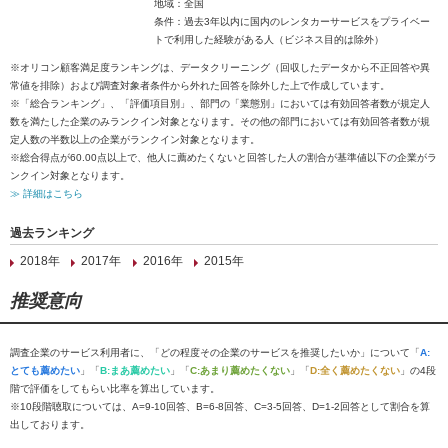
地域：全国
条件：過去3年以内に国内のレンタカーサービスをプライベー
トで利用した経験がある人（ビジネス目的は除外）
※オリコン顧客満足度ランキングは、データクリーニング（回収したデータから不正回答や異
常値を排除）および調査対象者条件から外れた回答を除外した上で作成しています。
※「総合ランキング」、「評価項目別」、部門の「業態別」においては有効回答者数が規定人
数を満たした企業のみランクイン対象となります。その他の部門においては有効回答者数が規
定人数の半数以上の企業がランクイン対象となります。
※総合得点が60.00点以上で、他人に薦めたくないと回答した人の割合が基準値以下の企業がラ
ンクイン対象となります。
≫ 詳細はこちら
過去ランキング
2018年
2017年
2016年
2015年
推奨意向
調査企業のサービス利用者に、「どの程度その企業のサービスを推奨したいか」について「
A:
とても薦めたい
」「
B:まあ薦めたい
」「
C:あまり薦めたくない
」「
D:全く薦めたくない
」の4段
階で評価をしてもらい比率を算出しています。
※10段階聴取については、A=9-10回答、B=6-8回答、C=3-5回答、D=1-2回答として割合を算
出しております。