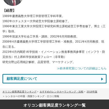
【経歴】
1989年慶應義塾大学理工学部管理工学科卒業。
1992年ロチェスター大学経営大学院修士課程修了。
1996年東京工業大学大学院理工学研究科博士課程経営工学専攻修了。博士（工
学）取得。
1996年筑波大学社会工学系・講師。2002年6月同助教授。
2008年4月慶應義塾大学理工学部管理工学科・准教授。2011年4月同教授、現
在に至る。
2023年4月内閣府 科学技術・イノベーション推進事務局参事官（インフラ・防
災担当）付上席科学技術政策フェロー（非常勤）
研究分野は応用統計解析、品質管理、マーケティング。
≫鈴木研究室についての詳細はこちら
顧客満足度について
オリコン顧客満足度ランキング
おすすめのレンタカーランキング・比較
2018年版
レンタカーの中国・四国ランキング・口コミ情報
オリコン顧客満足度
ランキング一覧