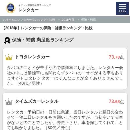
オリコン顧客満足度ランキング
レンタカー
おすすめのレンタカーランキング・比較
2018年版
保険・補償
【2018年】レンタカーの保険・補償ランキング・比較
保険・補償 満足度ランキング
トヨタレンタカー
73
.78
点
タバコのニオイが苦手なので禁煙車にしました。レンタカー会
社の中には禁煙車にも関わらずタバコのニオイがする車もあり
ますがトヨタレンタカーはそんなことが全くありませんでし
た。（40代／男性）
タイムズカーレンタル
73
.68
点
レンタカー予約日の一日前に急遽、当日レンタルと翌日の合わ
せて一泊二日レンタルをお願いしたのですが、当初空いてる車
がないとのことでしたが、奔走下さり、車を探してくれて、と
ても助かりました。（50代／男性）