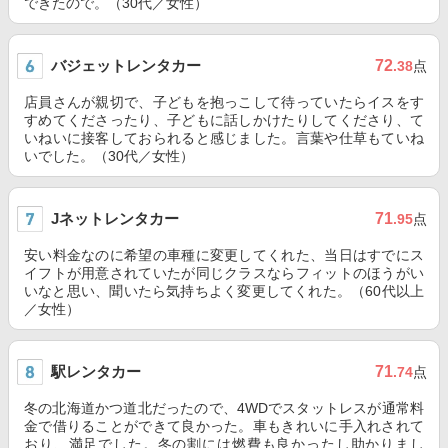
できたので。（30代／女性）
バジェットレンタカー
72
.38
点
店員さんが親切で、子どもを抱っこして待っていたらイスをす
すめてくださったり、子どもに話しかけたりしてくださり、て
いねいに接客しておられると感じました。言葉や仕草もていね
いでした。（30代／女性）
Jネットレンタカー
71
.95
点
安い料金なのに希望の車種に変更してくれた、当日はすでにス
イフトが用意されていたが同じクラスならフィットのほうがい
いなと思い、聞いたら気持ちよく変更してくれた。（60代以上
／女性）
駅レンタカー
71
.74
点
冬の北海道かつ道北だったので、4WDでスタットレスが通常料
金で借りることができて良かった。車もきれいに手入れされて
おり、満足でした。冬の割には燃費も良かったし助かりまし