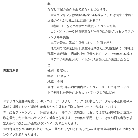
業。
ただし下記の条件を全て満たすものとする。
・全国ランキングは全国9地域中4地域以上または関東・東海・
近畿のうち2地域以上に店舗があること
・6時間、1日などの単位で短期間レンタルが可能
・コンパクトカーや軽自動車など一般的に利用されるクラスの
レンタルを実施
・車両の貸出、返却を店舗において対面で行う
・地域別で北海道は新千歳空港近隣または札幌近隣に、沖縄は
那覇空港近隣に1店舗以上の店舗があること。その他の地域は
エリア内の離島以外のいずれかに1店舗以上の店舗があるこ
と。
調査対象者
性別：指定なし
年齢：18歳以上
地域：全国
条件：過去3年以内に国内のレンタカーサービスをプライベー
トで利用した経験がある人（ビジネス目的は除外）
※オリコン顧客満足度ランキングは、データクリーニング（回収したデータから不正回答や異
常値を排除）および調査対象者条件から外れた回答を除外した上で作成しています。
※「総合ランキング」、「評価項目別」、部門の「業態別」においては有効回答者数が規定人
数を満たした企業のみランクイン対象となります。その他の部門においては有効回答者数が規
定人数の半数以上の企業がランクイン対象となります。
※総合得点が60.00点以上で、他人に薦めたくないと回答した人の割合が基準値以下の企業がラ
ンクイン対象となります。