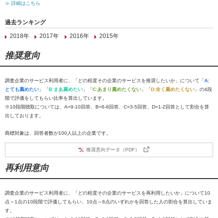
≫ 詳細はこちら
過去ランキング
2018年
2017年
2016年
2015年
推奨意向
調査企業のサービス利用者に、「どの程度その企業のサービスを推奨したいか」について「
A:
とても薦めたい
」「
B:まあ薦めたい
」「
C:あまり薦めたくない
」「
D:全く薦めたくない
」の4段
階で評価をしてもらい比率を算出しています。
※10段階聴取については、A=9-10回答、B=6-8回答、C=3-5回答、D=1-2回答として割合を算
出しております。
商標対象は、回答者数が100人以上の企業です。
推奨意向データ（PDF）
再利用意向
調査企業のサービス利用者に、「どの程度その企業のサービスを再利用したいか」について10
点～1点の10段階で評価してもらい、10点～6点のいずれかを回答した人の割合を算出していま
す。