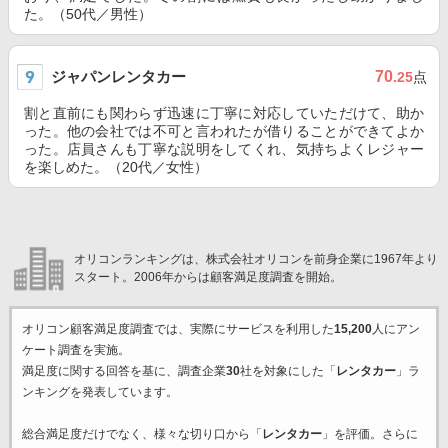
た。（50代／男性）
ジャパンレンタカー
70
.25
点
割と直前にも関わらず迅速に丁寧に対応していただけて、助か
った。他の会社では不可と言われたが借りることができてよか
った。店員さんも丁寧な説明をしてくれ、気持ちよくレジャー
を楽しめた。（20代／女性）
オリコンランキングは、株式会社オリコンを前身企業に1967年より
スタート。2006年からは顧客満足度調査を開始。
オリコン顧客満足度調査では、実際にサービスを利用した
15,200
人にアン
ケート調査を実施。
満足度に関する回答を基に、調査企業
30
社を対象にした「
レンタカー
」ラ
ンキングを発表しています。
総合満足度だけでなく、様々な切り口から「
レンタカー
」を評価。さらに