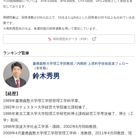
※10段階聴取については、A=9-10回答、B=6-8回答、C=3-5回答、D=1-2回答として割合を算
出しております。
商標対象は、回答者数が100人以上で、10点または9点とした回答者が20％以上を占めている企
業です。
※再利用意向の％は、各選択肢の回答者数を用いて算出しています。
再利用意向データ（PDF）
ランキング監修
慶應義塾大学理工学部教授／内閣府 上席科学技術政策フェロー
（非常勤）
鈴木秀男
【経歴】
1989年慶應義塾大学理工学部管理工学科卒業。
1992年ロチェスター大学経営大学院修士課程修了。
1996年東京工業大学大学院理工学研究科博士課程経営工学専攻修了。博士（工
学）取得。
1996年筑波大学社会工学系・講師。2002年6月同助教授。
2008年4月慶應義塾大学理工学部管理工学科・准教授。2011年4月同教授、現