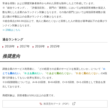
常値を排除）および調査対象者条件から外れた回答を除外した上で作成しています。
※「総合ランキング」、「評価項目別」、部門の「業態別」においては有効回答者数が規定人
数を満たした企業のみランクイン対象となります。その他の部門においては有効回答者数が規
定人数の半数以上の企業がランクイン対象となります。
※総合得点が60.00点以上で、他人に薦めたくないと回答した人の割合が基準値以下の企業がラ
ンクイン対象となります。
≫ 詳細はこちら
過去ランキング
2018年
2017年
2016年
2015年
推奨意向
調査企業のサービス利用者に、「どの程度その企業のサービスを推奨したいか」について「
A:
とても薦めたい
」「
B:まあ薦めたい
」「
C:あまり薦めたくない
」「
D:全く薦めたくない
」の4段
階で評価をしてもらい比率を算出しています。
※10段階聴取については、A=9-10回答、B=6-8回答、C=3-5回答、D=1-2回答として割合を算
出しております。
商標対象は、回答者数が100人以上の企業です。
推奨意向データ（PDF）