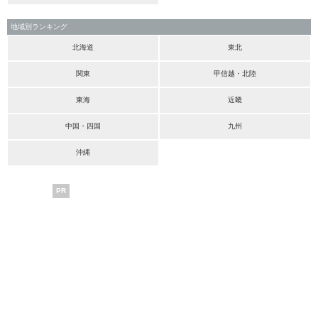
地域別ランキング
北海道
東北
関東
甲信越・北陸
東海
近畿
中国・四国
九州
沖縄
PR