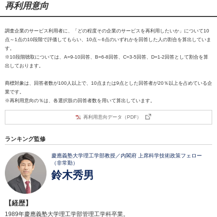
再利用意向
調査企業のサービス利用者に、「どの程度その企業のサービスを再利用したいか」について10
点～1点の10段階で評価してもらい、10点～6点のいずれかを回答した人の割合を算出していま
す。
※10段階聴取については、A=9-10回答、B=6-8回答、C=3-5回答、D=1-2回答として割合を算
出しております。
商標対象は、回答者数が100人以上で、10点または9点とした回答者が20％以上を占めている企
業です。
※再利用意向の％は、各選択肢の回答者数を用いて算出しています。
再利用意向データ（PDF）
ランキング監修
慶應義塾大学理工学部教授／内閣府 上席科学技術政策フェロー
（非常勤）
鈴木秀男
【経歴】
1989年慶應義塾大学理工学部管理工学科卒業。