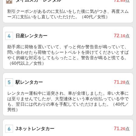
72
.69
点
割引クーポンがあるのに支払いをした後に気がつき、再度スム
ーズに支払いをし直していただけた。（40代／女性）
日産レンタカー
72
.16
点
助手席に荷物を置いていて、ずっと何か警告音が鳴っていて、
問い合わせたら荷物でもシートベルトを掛けてくださいとすば
やく的確な対応をしてもらったこと。警告音が鳴ると慌てる。
（60代以上／女性）
駅レンタカー
71
.28
点
レンタカー運転中に追突され、車が全壊しました。幸い大事に
は至りませんでしたが、大型連休という車が出払っている中で
も、翌日には代わりの車を手配していただけました。（40代／
男性）
Jネットレンタカー
71
.26
点