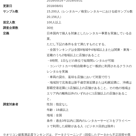
2016/05/24～2016/05/31
更新日
2018/08/01
サンプル数
15,200人（レンタカー／格安レンタカーにおける総サンプル数
20,156人）
規定人数
100人以上
調査企業数
30社
定義
日本国内で個人を対象としたレンタカー事業を実施している企
業。
ただし下記の条件を全て満たすものとする。
・全国ランキングは全国9地域中4地域以上または関東・東海・
近畿のうち2地域以上に店舗があること
・6時間、1日などの単位で短期間レンタルが可能
・コンパクトカーや軽自動車など一般的に利用されるクラスの
レンタルを実施
・車両の貸出、返却を店舗において対面で行う
・地域別で北海道は新千歳空港近隣または札幌近隣に、沖縄は
那覇空港近隣に1店舗以上の店舗があること。その他の地域は
エリア内の離島以外のいずれかに1店舗以上の店舗があるこ
と。
調査対象者
性別：指定なし
年齢：18歳以上
地域：全国
条件：過去3年以内に国内のレンタカーサービスをプライベー
トで利用した経験がある人（ビジネス目的は除外）
※オリコン顧客満足度ランキングは、データクリーニング（回収したデータから不正回答や異