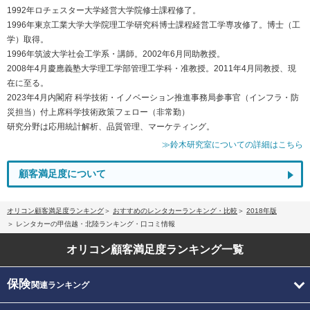
1992年ロチェスター大学経営大学院修士課程修了。
1996年東京工業大学大学院理工学研究科博士課程経営工学専攻修了。博士（工
学）取得。
1996年筑波大学社会工学系・講師。2002年6月同助教授。
2008年4月慶應義塾大学理工学部管理工学科・准教授。2011年4月同教授、現
在に至る。
2023年4月内閣府 科学技術・イノベーション推進事務局参事官（インフラ・防
災担当）付上席科学技術政策フェロー（非常勤）
研究分野は応用統計解析、品質管理、マーケティング。
≫鈴木研究室についての詳細はこちら
顧客満足度について
オリコン顧客満足度ランキング
おすすめのレンタカーランキング・比較
2018年版
レンタカーの甲信越・北陸ランキング・口コミ情報
オリコン顧客満足度
ランキング一覧
保険
関連ランキング