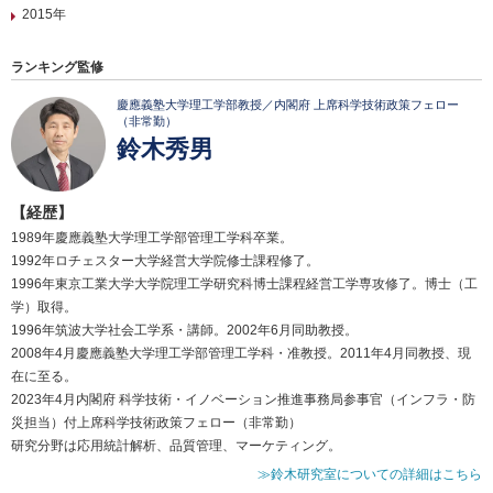
2015年
ランキング監修
慶應義塾大学理工学部教授／内閣府 上席科学技術政策フェロー
（非常勤）
鈴木秀男
【経歴】
1989年慶應義塾大学理工学部管理工学科卒業。
1992年ロチェスター大学経営大学院修士課程修了。
1996年東京工業大学大学院理工学研究科博士課程経営工学専攻修了。博士（工
学）取得。
1996年筑波大学社会工学系・講師。2002年6月同助教授。
2008年4月慶應義塾大学理工学部管理工学科・准教授。2011年4月同教授、現
在に至る。
2023年4月内閣府 科学技術・イノベーション推進事務局参事官（インフラ・防
災担当）付上席科学技術政策フェロー（非常勤）
研究分野は応用統計解析、品質管理、マーケティング。
≫鈴木研究室についての詳細はこちら