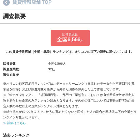
賃貸情報店舗 TOP
調査概要
回答者総数
全国6,566
人
この賃貸情報店舗（中部・北陸）ランキングは、オリコンの以下の調査に基づいています。
回答者数
全国6,566人
調査企業数
32社
調査対象者
※オリコン顧客満足度ランキングは、データクリーニング（回収したデータから不正回答や異
常値を排除）および調査対象者条件から外れた回答を除外した上で作成しています。
※「総合ランキング」、「評価項目別」、部門の「業態別」においては有効回答者数が規定人
数を満たした企業のみランクイン対象となります。その他の部門においては有効回答者数が規
定人数の半数以上の企業がランクイン対象となります。
※総合得点が60.00点以上で、他人に薦めたくないと回答した人の割合が基準値以下の企業がラ
ンクイン対象となります。
≫ 詳細はこちら
過去ランキング