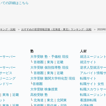
いての詳細はこちら
キング・比較
おすすめの賃貸情報店舗（北海道・東北）ランキング・比較
2015
塾
人材
ーサーバー
大学受験 塾・予備校 現役
就活エージェン
└
首都圏
｜
東海
｜
近畿
就活サイト
ーサーバー
大学受験 個別指導塾 現役
逆求人型就活サ
サービス
└
首都圏
｜
東海
｜
近畿
アルバイト情報
リーニング
大学受験 難関大学特化型 現役
転職サイト
ンドリー
└
首都圏
転職サイト 女性
大学受験 映像授業
転職スカウトサ
｜
東海
｜
近畿
高校受験 塾
転職エージェン
ット
└
北海道
｜
東北
｜
北関東
看護師転職
｜
東海
｜
近畿
└
首都圏
｜
甲信越・北陸
介護転職