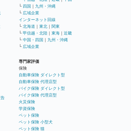
└
四国
｜
九州・沖縄
職
└
広域企業
インターネット回線
遣
└
北海道
｜
東北
｜
関東
└
甲信越・北陸
｜
東海
｜
近畿
ス
└
中国・四国
｜
九州・沖縄
└
広域企業
専門家評価
ト
保険
自動車保険 ダイレクト型
自動車保険 代理店型
バイク保険 ダイレクト型
バイク保険 代理店型
広告
火災保険
学資保険
ペット保険
ペット保険 小型犬
ペット保険 猫