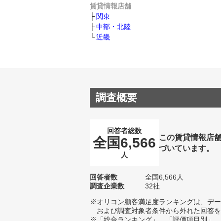
賃貸情報店舗
関東
中部・北陸
近畿
調査概要
回答者総数
この賃貸情報店
全国6,566
づいています。
人
回答者数
全国6,566人
調査企業数
32社
※オリコン顧客満足度ランキングは、デー
および調査対象者条件から外れた回答を
※「総合ランキング」、「評価項目別」、