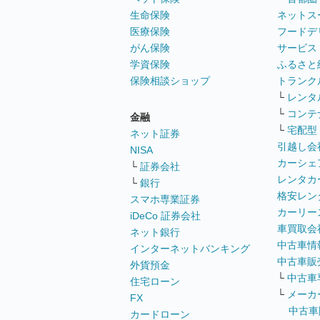
生命保険
ネットス
医療保険
フードデ
がん保険
サービス
学資保険
ふるさと
保険相談ショップ
トランク
└
レンタ
└
コンテ
金融
└
宅配型
ネット証券
引越し会
NISA
カーシェ
└
証券会社
レンタカ
└
銀行
格安レン
スマホ専業証券
カーリー
iDeCo 証券会社
車買取会
ネット銀行
中古車情
インターネットバンキング
中古車販
外貨預金
└
中古車
住宅ローン
└
メーカ
FX
中古車
カードローン