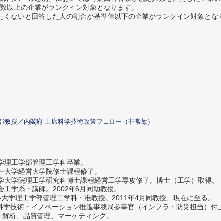
数以上の企業がランクイン対象となります。
薦めたくないと回答した人の割合が基準値以下の企業がランクイン対象とな
部教授／内閣府 上席科学技術政策フェロー（非常勤）
大学理工学部管理工学科卒業。
ター大学経営大学院修士課程修了。
大学大学院理工学研究科博士課程経営工学専攻修了。博士（工学）取得。
社会工学系・講師。2002年6月同助教授。
義塾大学理工学部管理工学科・准教授。2011年4月同教授、現在に至る。
府 科学技術・イノベーション推進事務局参事官（インフラ・防災担当）
計解析、品質管理、マーケティング。