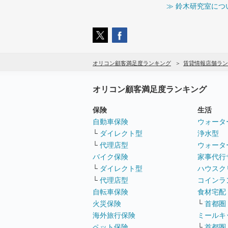
≫ 鈴木研究室につ
オリコン顧客満足度ランキング
賃貸情報店舗ラン
オリコン顧客満足度ランキング
保険
生活
自動車保険
ウォータ
└
ダイレクト型
浄水型
└
代理店型
ウォータ
バイク保険
家事代行
└
ダイレクト型
ハウスク
└
代理店型
コインラ
自転車保険
食材宅配
火災保険
└
首都圏
海外旅行保険
ミールキ
ペット保険
└
首都圏