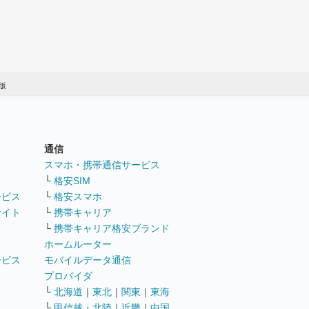
年版
通信
ト
スマホ・携帯通信サービス
└
格安SIM
ービス
└
格安スマホ
サイト
└
携帯キャリア
└
携帯キャリア格安ブランド
ホームルーター
ービス
モバイルデータ通信
ト
プロバイダ
└
北海道
｜
東北
｜
関東
｜
東海
└
甲信越・北陸
｜
近畿
｜
中国