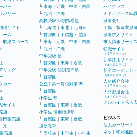
ーパー
└
東海
｜
近畿
｜
中国・四国
ハイクラス・
リバリー
└
九州・沖縄
ミドルクラス転
高校受験 個別指導塾
派遣会社
納税サイト
└
北海道
｜
東北
｜
北関東
工場・製造業派
ルーム
└
首都圏
｜
甲信越・北陸
派遣求人サイト
ル収納スペース
└
東海
｜
近畿
｜
中国・四国
求人情報サービ
ナ
└
九州・沖縄
転職サイト
（採用担当向け）
中学受験 塾
新卒採用サイト
社
└
首都圏
｜
東海
｜
近畿
（採用担当向け）
アリング
中学受験 個別指導塾
新卒エージェン
（採用担当向け）
ー
└
首都圏
人材紹介会社
タカー
公立中高一貫校対策 塾
（採用担当向け）
ス
└
首都圏
人材派遣会社
（採用担当向け）
社
小学生 塾
アルバイト求人
報サイト
└
首都圏
｜
東海
｜
近畿
売店
小学生 個別指導塾
ビジネス
専門販売店
└
首都圏
｜
東海
｜
近畿
法人カーリース
ー系
通信教育
ネット印刷通販
販売店
└
高校生
｜
中学生
｜
小学生