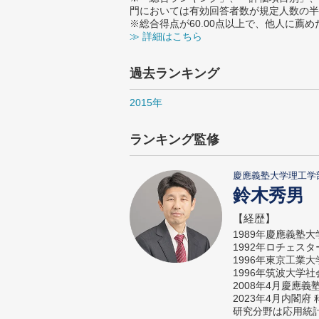
門においては有効回答者数が規定人数の半
※総合得点が60.00点以上で、他人に
≫ 詳細はこちら
過去ランキング
2015年
ランキング監修
慶應義塾大学理工学
鈴木秀男
【経歴】
1989年慶應義塾
1992年ロチェス
1996年東京工業
1996年筑波大学
2008年4月慶應
2023年4月内閣
研究分野は応用統