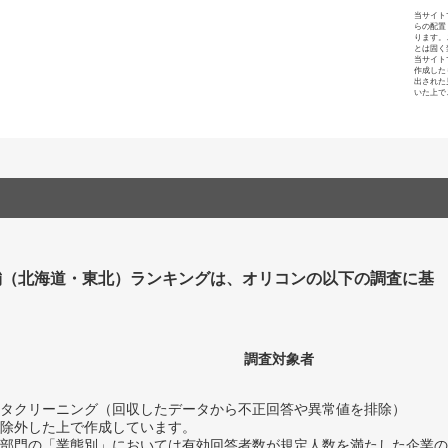
当サイト
らの配置
ります。
とは固く
当サイト
作成した
出された
いた上で
舗（北海道・東北）ランキングは、オリコンの以下の調査に基
調査対象者
タクリーニング（回収したデータから不正回答や異常値を排除）
除外した上で作成しています。
部門の「業態別」においては有効回答者数が規定人数を満たした企業の