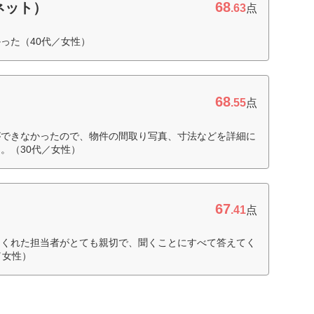
68
ネット）
.63
点
った（40代／女性）
68
）
.55
点
ができなかったので、物件の間取り写真、寸法などを詳細に
。（30代／女性）
67
.41
点
てくれた担当者がとても親切で、聞くことにすべて答えてく
／女性）