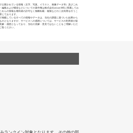
で公開されている情報（文字、写真、イラスト、画像データ等）及びこれ
・編集および構造などについての著作権は株式会社oricon MEに帰属してお
これらの情報を権利者の許可なく無断転載・複製などの二次利用を行うこ
禁じております。
で掲載しているすべての情報やデータは、当社の調査に基づいた結果から
ものとなりますが、サービスへの感想については、サービスの利用者が提
見解・感想となっており、当社の見解・意見ではないことをご理解いただ
ご覧ください。
みランクイン対象となります。その他の部