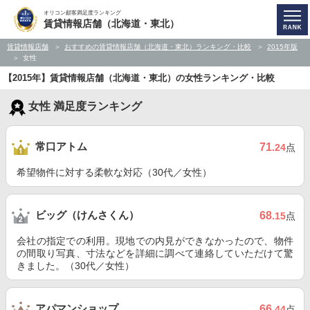
オリコン顧客満足度ランキング
賃貸情報店舗（北海道・東北）
賃貸情報店舗
おすすめの賃貸情報店舗（北海道・東北）ランキング・比較
2015年版
女性
【2015年】賃貸情報店舗（北海道・東北）の女性ランキング・比較
女性 満足度ランキング
常口アトム
71
.24
点
希望物件に対する柔軟な対応（30代／女性）
ビッグ（けんさくん）
68
.15
点
会社の指定での利用。現地での内見ができなかったので、物件
の間取り写真、寸法などを詳細に調べて連絡していただけて驚
きました。（30代／女性）
アパマンショップ
66
.44
点