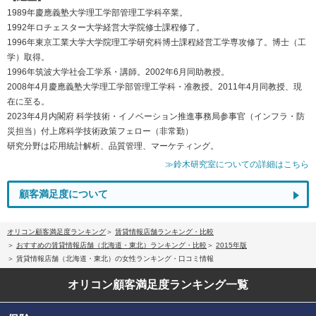
1989年慶應義塾大学理工学部管理工学科卒業。
1992年ロチェスター大学経営大学院修士課程修了。
1996年東京工業大学大学院理工学研究科博士課程経営工学専攻修了。博士（工
学）取得。
1996年筑波大学社会工学系・講師。2002年6月同助教授。
2008年4月慶應義塾大学理工学部管理工学科・准教授。2011年4月同教授、現
在に至る。
2023年4月内閣府 科学技術・イノベーション推進事務局参事官（インフラ・防
災担当）付上席科学技術政策フェロー（非常勤）
研究分野は応用統計解析、品質管理、マーケティング。
≫鈴木研究室についての詳細はこちら
顧客満足度について
オリコン顧客満足度ランキング
賃貸情報店舗ランキング・比較
おすすめの賃貸情報店舗（北海道・東北）ランキング・比較
2015年版
賃貸情報店舗（北海道・東北）の女性ランキング・口コミ情報
オリコン顧客満足度
ランキング一覧