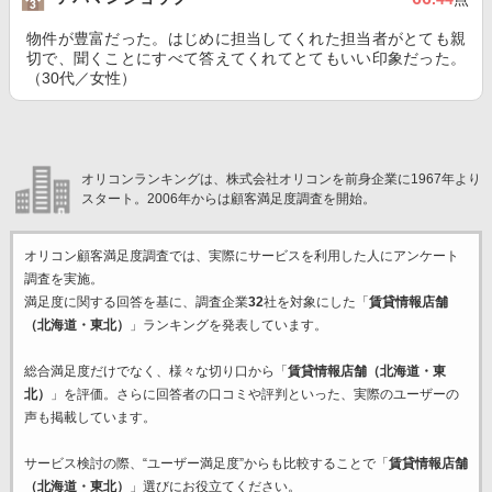
物件が豊富だった。はじめに担当してくれた担当者がとても親
切で、聞くことにすべて答えてくれてとてもいい印象だった。
（30代／女性）
オリコンランキングは、株式会社オリコンを前身企業に1967年より
スタート。2006年からは顧客満足度調査を開始。
オリコン顧客満足度調査では、実際にサービスを利用した
人にアンケート
調査を実施。
満足度に関する回答を基に、調査企業
32
社を対象にした「
賃貸情報店舗
（北海道・東北）
」ランキングを発表しています。
総合満足度だけでなく、様々な切り口から「
賃貸情報店舗（北海道・東
北）
」を評価。さらに回答者の口コミや評判といった、実際のユーザーの
声も掲載しています。
サービス検討の際、“ユーザー満足度”からも比較することで「
賃貸情報店舗
（北海道・東北）
」選びにお役立てください。