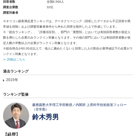
回答者数
全国6,566人
調査企業数
32社
調査対象者
※オリコン顧客満足度ランキングは、データクリーニング（回収したデータから不正回答や異
常値を排除）および調査対象者条件から外れた回答を除外した上で作成しています。
※「総合ランキング」、「評価項目別」、部門の「業態別」においては有効回答者数が規定人
数を満たした企業のみランクイン対象となります。その他の部門においては有効回答者数が規
定人数の半数以上の企業がランクイン対象となります。
※総合得点が60.00点以上で、他人に薦めたくないと回答した人の割合が基準値以下の企業がラ
ンクイン対象となります。
≫ 詳細はこちら
過去ランキング
2015年
ランキング監修
慶應義塾大学理工学部教授／内閣府 上席科学技術政策フェロー
（非常勤）
鈴木秀男
【経歴】