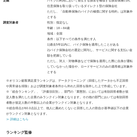
定義
バイクの利用において発生する損害を補償する損害保険の内、
任意保険を取り扱っているダイレクト型の保険会社
ただし、「自動車保険のバイクの補償に関する特約」は対象外
とする
調査対象者
性別：指定なし
年齢：18～84歳
地域：全国
条件：以下すべての条件を満たす人
1)過去5年以内に、バイク保険を適用したことがある
2)バイク保険会社の選定に関与し、サービスに関する支払い金
額を把握している
ただし、対人・対物事故などで保険を適用した際に自身が運転
していなかった場合や、ロードサービスのみの適用者は対象外
とする
※オリコン顧客満足度ランキングは、データクリーニング（回収したデータから不正回答
や異常値を排除）および調査対象者条件から外れた回答を除外した上で作成しています。
※「総合ランキング」、「評価項目別」、部門の「業態別」においては有効回答者数が規
定人数を満たした企業のみランクイン対象となります。その他の部門においては有効回答
者数が規定人数の半数以上の企業がランクイン対象となります。
※総合得点が60.0点以上で、他人に薦めたくないと回答した人の割合が基準値以下の企業
がランクイン対象となります。
≫ 詳細はこちら
ランキング監修