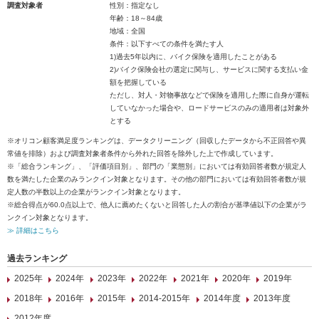
調査対象者
性別：指定なし
年齢：18～84歳
地域：全国
条件：以下すべての条件を満たす人
1)過去5年以内に、バイク保険を適用したことがある
2)バイク保険会社の選定に関与し、サービスに関する支払い金
額を把握している
ただし、対人・対物事故などで保険を適用した際に自身が運転
していなかった場合や、ロードサービスのみの適用者は対象外
とする
※オリコン顧客満足度ランキングは、データクリーニング（回収したデータから不正回答や異
常値を排除）および調査対象者条件から外れた回答を除外した上で作成しています。
※「総合ランキング」、「評価項目別」、部門の「業態別」においては有効回答者数が規定人
数を満たした企業のみランクイン対象となります。その他の部門においては有効回答者数が規
定人数の半数以上の企業がランクイン対象となります。
※総合得点が60.0点以上で、他人に薦めたくないと回答した人の割合が基準値以下の企業がラ
ンクイン対象となります。
≫ 詳細はこちら
過去ランキング
2025年
2024年
2023年
2022年
2021年
2020年
2019年
2018年
2016年
2015年
2014-2015年
2014年度
2013年度
2012年度