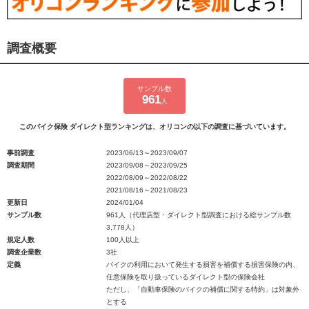
調査概要
サンプル数
961
人
このバイク保険 ダイレクト型ランキングは、オリコンの以下の調査に基づいています。
事前調査
2023/06/13～2023/09/07
調査期間
2023/09/08～2023/09/25
2022/08/09～2022/08/22
2021/08/16～2021/08/23
更新日
2024/01/04
サンプル数
961人（代理店型・ダイレクト型調査における総サンプル数
3,778人）
規定人数
100人以上
調査企業数
3社
定義
バイクの利用において発生する損害を補償する損害保険の内、
任意保険を取り扱っているダイレクト型の保険会社
ただし、「自動車保険のバイクの補償に関する特約」は対象外
とする