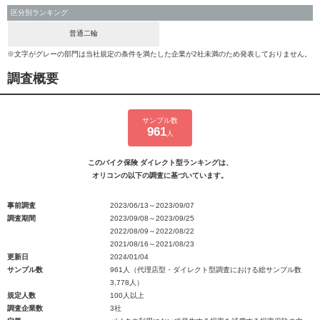
区分別ランキング
普通二輪
※文字がグレーの部門は当社規定の条件を満たした企業が2社未満のため発表しておりません。
調査概要
サンプル数
961
人
このバイク保険 ダイレクト型ランキングは、
オリコンの以下の調査に基づいています。
事前調査
2023/06/13～2023/09/07
調査期間
2023/09/08～2023/09/25
2022/08/09～2022/08/22
2021/08/16～2021/08/23
更新日
2024/01/04
サンプル数
961人（代理店型・ダイレクト型調査における総サンプル数
3,778人）
規定人数
100人以上
調査企業数
3社