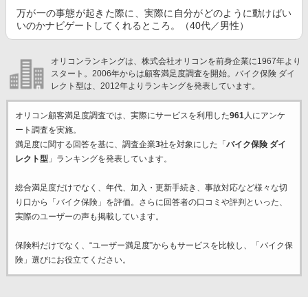
万が一の事態が起きた際に、実際に自分がどのように動けばい
いのかナビゲートしてくれるところ。（40代／男性）
オリコンランキングは、株式会社オリコンを前身企業に1967年より
スタート。2006年からは顧客満足度調査を開始。バイク保険 ダイ
レクト型は、2012年よりランキングを発表しています。
オリコン顧客満足度調査では、実際にサービスを利用した
961
人にアンケ
ート調査を実施。
満足度に関する回答を基に、調査企業
3
社を対象にした「
バイク保険 ダイ
レクト型
」ランキングを発表しています。
総合満足度だけでなく、年代、加入・更新手続き、事故対応など様々な切
り口から「バイク保険」を評価。さらに回答者の口コミや評判といった、
実際のユーザーの声も掲載しています。
保険料だけでなく、“ユーザー満足度”からもサービスを比較し、「バイク保
険」選びにお役立てください。