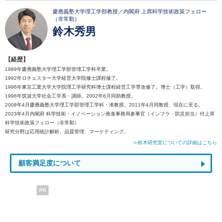
慶應義塾大学理工学部教授／内閣府 上席科学技術政策フェロー
（非常勤）
鈴木秀男
【経歴】
1989年慶應義塾大学理工学部管理工学科卒業。
1992年ロチェスター大学経営大学院修士課程修了。
1996年東京工業大学大学院理工学研究科博士課程経営工学専攻修了。博士（工学）取得。
1996年筑波大学社会工学系・講師。2002年6月同助教授。
2008年4月慶應義塾大学理工学部管理工学科・准教授。2011年4月同教授、現在に至る。
2023年4月内閣府 科学技術・イノベーション推進事務局参事官（インフラ・防災担当）付上席
科学技術政策フェロー（非常勤）
研究分野は応用統計解析、品質管理、マーケティング。
≫鈴木研究室についての詳細はこちら
顧客満足度について
PR