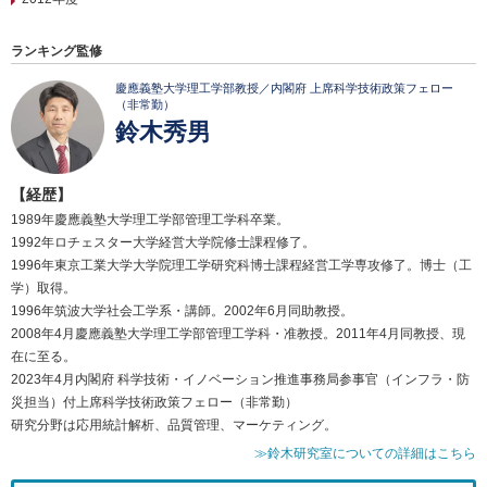
ランキング監修
慶應義塾大学理工学部教授／内閣府 上席科学技術政策フェロー
（非常勤）
鈴木秀男
【経歴】
1989年慶應義塾大学理工学部管理工学科卒業。
1992年ロチェスター大学経営大学院修士課程修了。
1996年東京工業大学大学院理工学研究科博士課程経営工学専攻修了。博士（工
学）取得。
1996年筑波大学社会工学系・講師。2002年6月同助教授。
2008年4月慶應義塾大学理工学部管理工学科・准教授。2011年4月同教授、現
在に至る。
2023年4月内閣府 科学技術・イノベーション推進事務局参事官（インフラ・防
災担当）付上席科学技術政策フェロー（非常勤）
研究分野は応用統計解析、品質管理、マーケティング。
≫鈴木研究室についての詳細はこちら