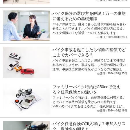
バイク保険の選び方を解説！万一の事態
に備えるための基礎知識
バイク保険では、自分に合った補償内容を組み合わ
せることができます。バイク保険の選び方に加え、
バイク保険の主な補償についても解説します。
公開日：2024年04月23日
バイク事故を起こしたら保険の補償でど
こまでカバーできる？
バイク事故を起こした場合、保険でどこまで補償さ
れるのでしょうか。事故を起こした際の保険の使い
道や、事故後に保険の等級がどうなるのか解説しま
す。
公開日：2024年03月25日
ファミリーバイク特約は250ccで使え
る？任意保険との違いを
ファミリーバイク特約は、自動車保険に付帯するこ
とでバイク事故の補償を受けられる特約です。
250ccのバイクでも使えるのか、任意保険とはどの
ように違うのかなどを解説します。
公開日：2024年02月19日
バイク任意保険の加入率は？未加入リス
ク、保険料の抑え方