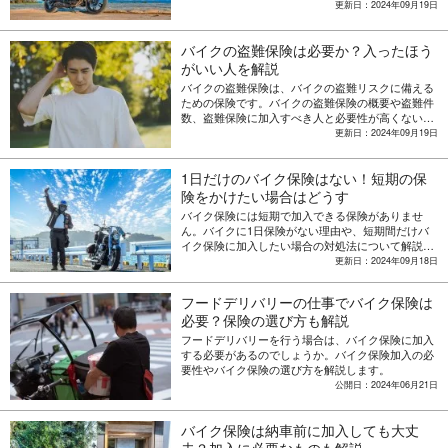
イントを解説します。
更新日：2024年09月19日
バイクの盗難保険は必要か？入ったほう
がいい人を解説
バイクの盗難保険は、バイクの盗難リスクに備える
ための保険です。バイクの盗難保険の概要や盗難件
数、盗難保険に加入すべき人と必要性が高くない人
の特徴を見ていきましょう。
更新日：2024年09月19日
1日だけのバイク保険はない！短期の保
険をかけたい場合はどうす
バイク保険には短期で加入できる保険がありませ
ん。バイクに1日保険がない理由や、短期間だけバ
イク保険に加入したい場合の対処法について解説し
ます。
更新日：2024年09月18日
フードデリバリーの仕事でバイク保険は
必要？保険の選び方も解説
フードデリバリーを行う場合は、バイク保険に加入
する必要があるのでしょうか。バイク保険加入の必
要性やバイク保険の選び方を解説します。
公開日：2024年06月21日
バイク保険は納車前に加入しても大丈