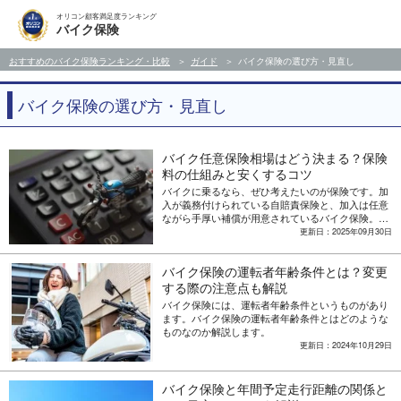
オリコン顧客満足度ランキング
バイク保険
おすすめのバイク保険ランキング・比較
ガイド
バイク保険の選び方・見直し
バイク保険の選び方・見直し
バイク任意保険相場はどう決まる？保険
料の仕組みと安くするコツ
バイクに乗るなら、ぜひ考えたいのが保険です。加
入が義務付けられている自賠責保険と、加入は任意
ながら手厚い補償が用意されているバイク保険。そ
れぞれ、どのくらいの保険料が必要なのでしょう
更新日：2025年09月30日
か。 ここでは、バイク保険、自賠責保険の保険料の
相場に加え、バイク保険の保険料を決める要素やバ
バイク保険の運転者年齢条件とは？変更
イク保険の保険料を安くする方法などについて解説
します。
する際の注意点も解説
バイク保険には、運転者年齢条件というものがあり
ます。バイク保険の運転者年齢条件とはどのような
ものなのか解説します。
更新日：2024年10月29日
バイク保険と年間予定走行距離の関係と