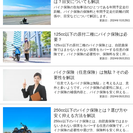
は？目安についても解説
バイク保険の告知事項のひとつである年間予定走行
距離。バイク保険の保険料と年間予定走行距離の関
係や、目安などについて解説します。
更新日：2024年10月29日
125cc以下の原付二種にバイク保険は必
要？
125cc以下の原付二種のバイク保険とは、自賠責保
険ではまかないきれない損害をカバーする任意の保
険です。バイク保険の必要性や、保険料を安く抑え
るためのポイントを解説します。
更新日：2024年09月20日
バイク保険（任意保険）は無駄？その必
要性を解説
「任意で入るバイク保険は無駄」と考える人は、意
外と多いようです。バイク保険の必要性に加え、バ
イク保険の補償内容と、バイク保険を安く抑える方
法を解説します。
更新日：2024年09月20日
250cc以下のバイク保険とは？選び方や
安く抑える方法を解説
250cc以下のバイク保険とは、自賠責保険ではまか
ないきれない損害をカバーする任意の保険です。バ
イク保険の必要性や選び方、保険料を安く抑えるポ