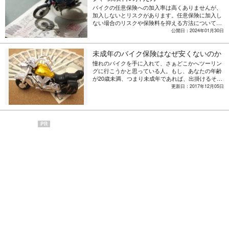
バイクの任意保険への加入率は高くありませんが、
加入しないとリスクがあります。任意保険に加入し
ない場合のリスクや保険料を抑える方法について解
説します。
公開日：2024年01月30日
未成年のバイク保険はなぜ安くないのか
憧れのバイクを手に入れて、さぁどこかへツーリン
グに行こうかと思っている人。もし、あなたの年齢
が20歳未満、つまり未成年であれば、出掛けるその
前に万が一の準備は万全かチェックしてみてくださ
更新日：2017年12月05日
い。実はバイク保険では未成年の加入に要件がある
場合があることをご存知でしょうか。ここでは、未
成年のバイク保険について加入方法や保険料につい
て解説します。
PR