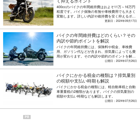
く抑えるポイント
400ccのバイクの年間維持費はおよそ11万～16万円
程度です。バイク保険の有無や車検費用でも大きく
変動します。詳しい内訳や維持費を安く抑えるポイ
ントを解説します。
更新日：2024年09月17日
バイクの年間維持費はどのくらい？その
内訳や節約ポイントを解説
バイクの年間維持費には、保険料や税金、車検費
用、ガソリン代などが含まれ、排気量によっても費
用が変わります。その内訳や節約のポイントを解説
します。
公開日：2024年07月26日
バイクにかかる税金の種類は？排気量別
の税額や支払い時期も解説
バイクにかかる税金の種類には、軽自動車税と自動
車重量税の2種類があります。バイクの排気量別の
税額や支払い時期なども解説します。
公開日：2024年07月26日
PR