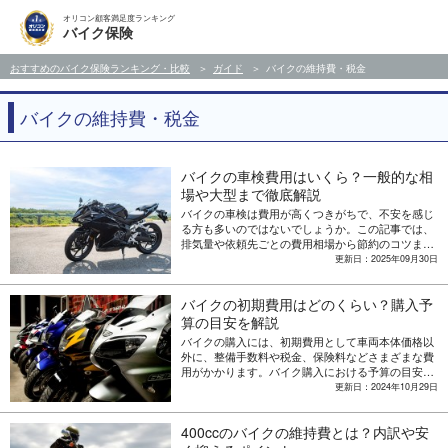
オリコン顧客満足度ランキング
バイク保険
おすすめのバイク保険ランキング・比較
ガイド
バイクの維持費・税金
バイクの維持費・税金
バイクの車検費用はいくら？一般的な相
場や大型まで徹底解説
バイクの車検は費用が高くつきがちで、不安を感じ
る方も多いのではないでしょうか。この記事では、
排気量や依頼先ごとの費用相場から節約のコツまで
まとめて解説します。初めて車検を受ける方や費用
更新日：2025年09月30日
を抑えたい方、どの業者に依頼すべきか迷っている
方など、これからバイク車検を控えている方にとっ
バイクの初期費用はどのくらい？購入予
て、適切な予算計画を立てて納得のいく業者選びの
参考になる記事です。
算の目安を解説
バイクの購入には、初期費用として車両本体価格以
外に、整備手数料や税金、保険料などさまざまな費
用がかかります。バイク購入における予算の目安を
解説します。
更新日：2024年10月29日
400ccのバイクの維持費とは？内訳や安