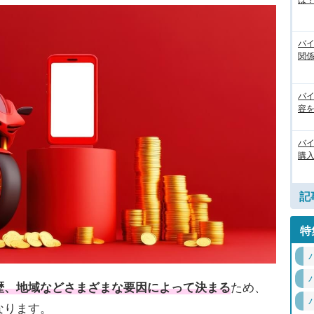
は
バ
関
バ
容
バ
購
記
特
歴、地域などさまざまな要因によって決まる
ため、
なります。