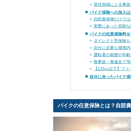
居住地域による事故
バイク保険への加入は
自賠責保険だけでは
実際にあった高額な
バイクの任意保険料を
ダイレクト型保険も
自分に必要な補償内
運転者の範囲や年齢
無事故・無違反で等
【125cc以下】フ
自分に合ったバイク保
バイクの任意保険とは？自賠