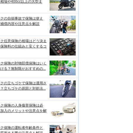
相場や400cc以上の大型ま
イクの自損事故で保険は使え
？補償内容や注意点を解説
イク任意保険の相場はどう決ま
？保険料の仕組みと安くするコ
イク保険の対物賠償保険はいく
ける？無制限がおすすめの...
イクの立ちゴケで保険は適用さ
？立ちゴケの原因と対処法...
イク保険の人身傷害保険は必
？加入のメリットや注意点を解
イク保険の運転者年齢条件と