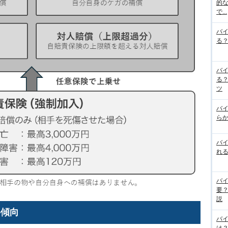
的な
で...
バ
る
バ
る
ツ
バ
らか
バ
れる
バ
要
説
格傾向
バ