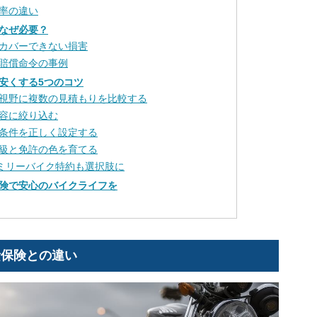
率の違い
なぜ必要？
カバーできない損害
賠償命令の事例
安くする5つのコツ
視野に複数の見積もりを比較する
容に絞り込む
条件を正しく設定する
級と免許の色を育てる
ァミリーバイク特約も選択肢に
険で安心のバイクライフを
責保険との違い