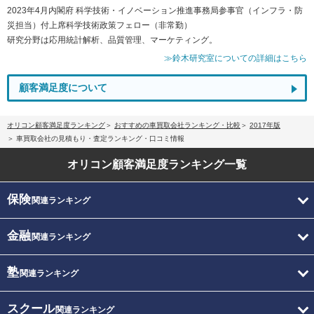
2023年4月内閣府 科学技術・イノベーション推進事務局参事官（インフラ・防
災担当）付上席科学技術政策フェロー（非常勤）
研究分野は応用統計解析、品質管理、マーケティング。
≫鈴木研究室についての詳細はこちら
顧客満足度について
オリコン顧客満足度ランキング
おすすめの車買取会社ランキング・比較
2017年版
車買取会社の見積もり・査定ランキング・口コミ情報
オリコン顧客満足度
ランキング一覧
保険
関連ランキング
金融
関連ランキング
塾
関連ランキング
スクール
関連ランキング