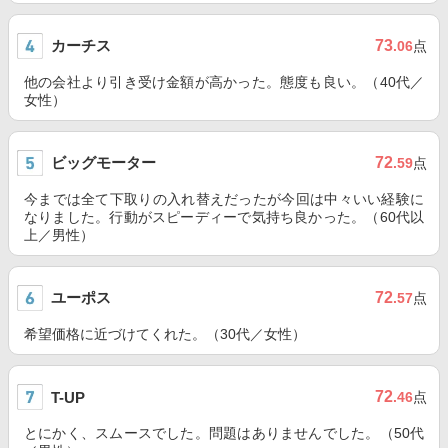
カーチス
73
.06
点
他の会社より引き受け金額が高かった。態度も良い。（40代／
女性）
ビッグモーター
72
.59
点
今までは全て下取りの入れ替えだったが今回は中々いい経験に
なりました。行動がスピーディーで気持ち良かった。（60代以
上／男性）
ユーポス
72
.57
点
希望価格に近づけてくれた。（30代／女性）
72
T-UP
.46
点
とにかく、スムースでした。問題はありませんでした。（50代