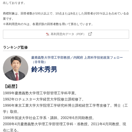
出しております。
商標対象は、回答者数が100人以上で、10点または9点とした回答者が20％以上を占めている企
業です。
※再利用意向の％は、各選択肢の回答者数を用いて算出しています。
再利用意向データ（PDF）
ランキング監修
慶應義塾大学理工学部教授／内閣府 上席科学技術政策フェロー
（非常勤）
鈴木秀男
【経歴】
1989年慶應義塾大学理工学部管理工学科卒業。
1992年ロチェスター大学経営大学院修士課程修了。
1996年東京工業大学大学院理工学研究科博士課程経営工学専攻修了。博士（工
学）取得。
1996年筑波大学社会工学系・講師。2002年6月同助教授。
2008年4月慶應義塾大学理工学部管理工学科・准教授。2011年4月同教授、現
在に至る。