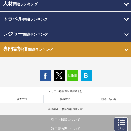
人材
関連ランキング
トラベル
関連ランキング
レジャー
関連ランキング
専門家評価
関連ランキング
オリコン顧客満足度調査とは
調査方法
掲載規約
お問い合わせ
会社概要
個人情報保護方針
引用・転載について
もくじ
利用者の声について
当サイトで公開されている情報（文字、写真、イラスト、画像データ等）及びこれらの配置・