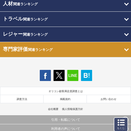
人材
関連ランキング
トラベル
関連ランキング
レジャー
関連ランキング
専門家評価
関連ランキング
オリコン顧客満足度調査とは
調査方法
掲載規約
お問い合わせ
会社概要
個人情報保護方針
引用・転載について
もくじ
利用者の声について
当サイトで公開されている情報（文字、写真、イラスト、画像データ等）及びこれらの配置・