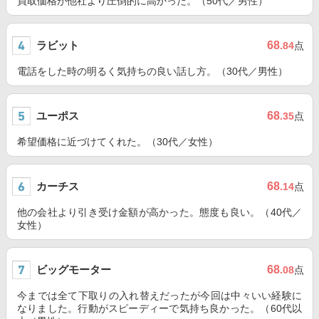
買取価格が他社より圧倒的に高かった。（50代／男性）
ラビット
68
.84
点
電話をした時の明るく気持ちの良い話し方。（30代／男性）
ユーポス
68
.35
点
希望価格に近づけてくれた。（30代／女性）
カーチス
68
.14
点
他の会社より引き受け金額が高かった。態度も良い。（40代／
女性）
ビッグモーター
68
.08
点
今までは全て下取りの入れ替えだったが今回は中々いい経験に
なりました。行動がスピーディーで気持ち良かった。（60代以