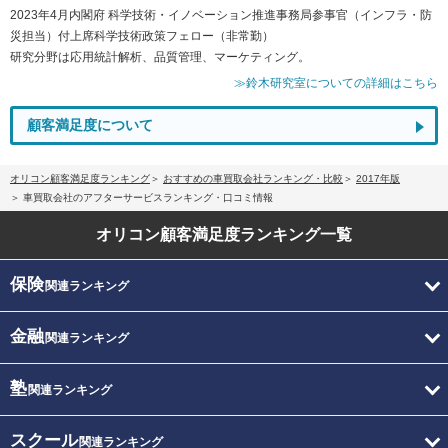
2023年4月内閣府 科学技術・イノベーション推進事務局参事官（インフラ・防
災担当）付上席科学技術政策フェロー（非常勤）
研究分野は応用統計解析、品質管理、マーケティング。
≫鈴木研究室についての詳細はこちら
顧客満足度について
オリコン顧客満足度ランキング
おすすめの車買取会社ランキング・比較
2017年版
車買取会社のアフターサービスランキング・口コミ情報
オリコン顧客満足度
ランキング一覧
保険
関連ランキング
金融
関連ランキング
塾
関連ランキング
スクール
関連ランキング