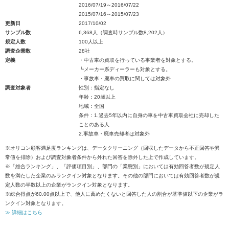
2016/07/19～2016/07/22
2015/07/16～2015/07/23
更新日
2017/10/02
サンプル数
6,368人（調査時サンプル数8,202人）
規定人数
100人以上
調査企業数
28社
定義
・中古車の買取を行っている事業者を対象とする。
┗メーカー系ディーラーも対象とする。
・事故車・廃車の買取に関しては対象外
調査対象者
性別：指定なし
年齢：20歳以上
地域：全国
条件：1.過去5年以内に自身の車を中古車買取会社に売却した
ことのある人
2.事故車・廃車売却者は対象外
※オリコン顧客満足度ランキングは、データクリーニング（回収したデータから不正回答や異
常値を排除）および調査対象者条件から外れた回答を除外した上で作成しています。
※「総合ランキング」、「評価項目別」、部門の「業態別」においては有効回答者数が規定人
数を満たした企業のみランクイン対象となります。その他の部門においては有効回答者数が規
定人数の半数以上の企業がランクイン対象となります。
※総合得点が60.00点以上で、他人に薦めたくないと回答した人の割合が基準値以下の企業がラ
ンクイン対象となります。
≫ 詳細はこちら