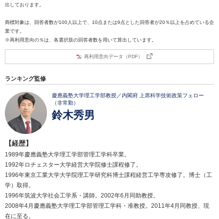
出しております。
商標対象は、回答者数が100人以上で、10点または9点とした回答者が20％以上を占めている企
業です。
※再利用意向の％は、各選択肢の回答者数を用いて算出しています。
再利用意向データ（PDF）
ランキング監修
慶應義塾大学理工学部教授／内閣府 上席科学技術政策フェロー
（非常勤）
鈴木秀男
【経歴】
1989年慶應義塾大学理工学部管理工学科卒業。
1992年ロチェスター大学経営大学院修士課程修了。
1996年東京工業大学大学院理工学研究科博士課程経営工学専攻修了。博士（工
学）取得。
1996年筑波大学社会工学系・講師。2002年6月同助教授。
2008年4月慶應義塾大学理工学部管理工学科・准教授。2011年4月同教授、現
在に至る。