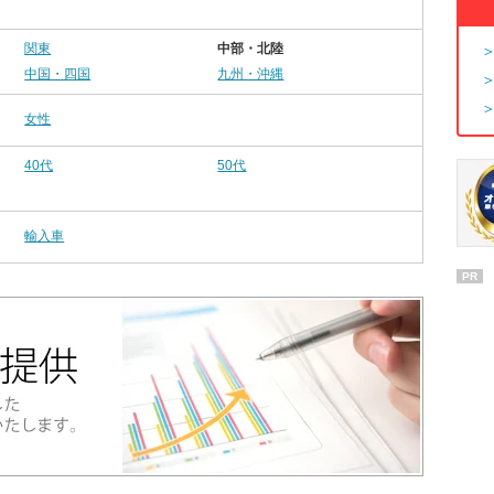
関東
中部・北陸
中国・四国
九州・沖縄
女性
40代
50代
輸入車
PR