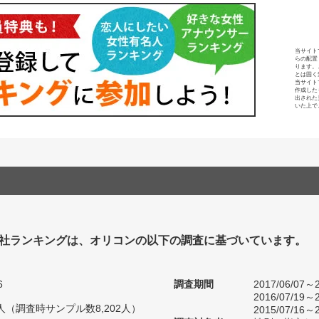
当サイト
らの配置
ります。
とは固く
当サイト
作成した
出された
いた上で
社ランキングは、オリコンの以下の調査に基づいています。
6
調査期間
2017/06/07～2
2016/07/19～2
68人（調査時サンプル数8,202人）
2015/07/16～2