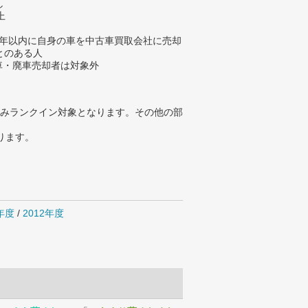
し
上
去5年以内に自身の車を中古車買取会社に売却
とのある人
故車・廃車売却者は対象外
みランクイン対象となります。その他の部
ります。
4年度
/
2012年度