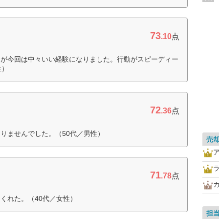
73
.10
点
たが今回は中々いい経験になりました。行動がスピーディー
性）
72
.36
点
りませんでした。（50代／男性）
売
71
.78
点
くれた。（40代／女性）
担