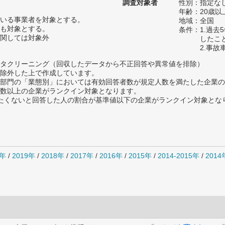
調査対象者
性別：指定な
年齢：20歳以
いる事業者を対象とする。
地域：全国
も対象とする。
条件：1.過
関しては対象外
したこ
2.事
タクリーニング（回収したデータから不正回答や異常値を排除）
除外した上で作成しています。
部門の「業態別」においては有効回答者数が規定人数を満たした企業の
数以上の企業がランクイン対象となります。
薦めたくないと回答した人の割合が基準値以下の企業がランクイン対象とな
0年
/
2019年
/
2018年
/
2017年
/
2016年
/
2015年
/
2014-2015年
/
201