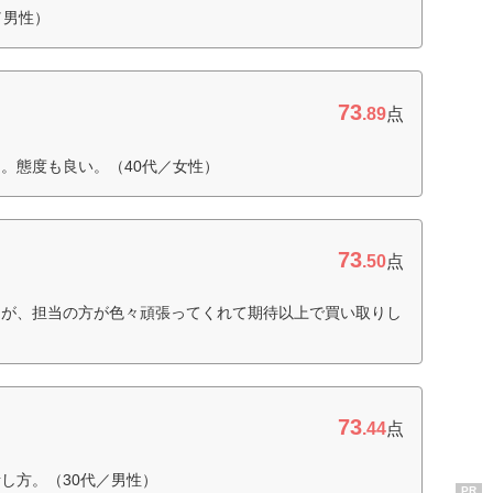
／男性）
73
.89
点
。態度も良い。（40代／女性）
73
.50
点
たが、担当の方が色々頑張ってくれて期待以上で買い取りし
73
.44
点
し方。（30代／男性）
PR