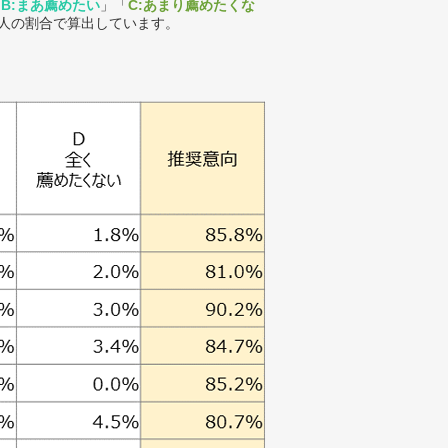
「
B:まあ薦めたい
」「
C:あまり薦めたくな
人の割合で算出しています。