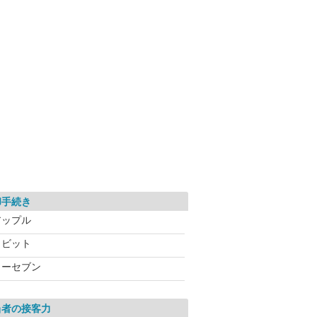
却手続き
アップル
ラビット
カーセブン
当者の接客力