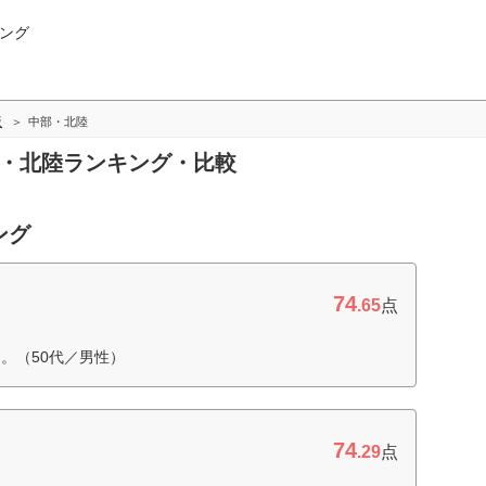
ング
版
中部・北陸
部・北陸ランキング・比較
ング
74
.65
点
。（50代／男性）
74
.29
点