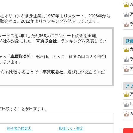
オリコンを前身企業に1967年よりスタート。2006年から
取会社は、2012年よりランキングを発表しています。
サービスを利用した
6,368
人にアンケート調査を実施。
28
社を対象にした「
車買取会社
」ランキングを発表してい
見
から「
車買取会社
」を評価。さらに回答者の口コミや評判
しています。
からも比較することで「
車買取会社
」選びにお役立てくだ
ア
T
て比較することが出来ます。
担当者の接客力
見積もり・査定