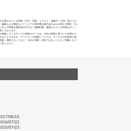
で公開されている情報（文字、写真、イラスト、画像データ等）及びこれ
・編集および構造などについての著作権は株式会社oricon MEに帰属してお
これらの情報を権利者の許可なく無断転載・複製などの二次利用を行うこ
禁じております。
で掲載しているすべての情報やデータは、当社の調査に基づいた結果から
ものとなりますが、サービスへの感想については、サービスの利用者が提
見解・感想となっており、当社の見解・意見ではないことをご理解いただ
ご覧ください。
017/06/15
016/07/22
015/07/23