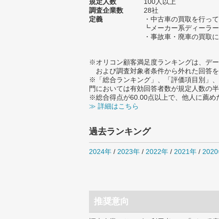
規定人数
100人以上
調査企業数
28社
定義
・中古車の買取を行って
┗メーカー系ディーラー
・事故車・廃車の買取に
※オリコン顧客満足度ランキングは、デー
および調査対象者条件から外れた回答を
※「総合ランキング」、「評価項目別」、
門においては有効回答者数が規定人数の半
※総合得点が60.00点以上で、他人に
≫ 詳細はこちら
過去ランキング
2024年
/
2023年
/
2022年
/
2021年
/
202
推奨意向