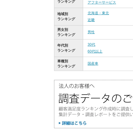
ランキング
アフターサービス
北海道・東北
地域別
ランキング
近畿
男女別
男性
ランキング
30代
年代別
ランキング
60代以上
車種別
国産車
ランキング