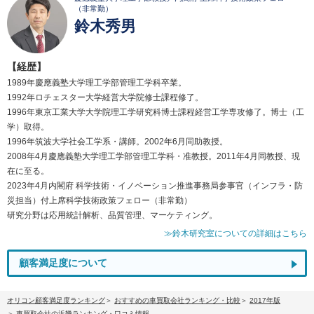
（非常勤）
鈴木秀男
【経歴】
1989年慶應義塾大学理工学部管理工学科卒業。
1992年ロチェスター大学経営大学院修士課程修了。
1996年東京工業大学大学院理工学研究科博士課程経営工学専攻修了。博士（工
学）取得。
1996年筑波大学社会工学系・講師。2002年6月同助教授。
2008年4月慶應義塾大学理工学部管理工学科・准教授。2011年4月同教授、現
在に至る。
2023年4月内閣府 科学技術・イノベーション推進事務局参事官（インフラ・防
災担当）付上席科学技術政策フェロー（非常勤）
研究分野は応用統計解析、品質管理、マーケティング。
≫鈴木研究室についての詳細はこちら
顧客満足度について
オリコン顧客満足度ランキング
おすすめの車買取会社ランキング・比較
2017年版
車買取会社の近畿ランキング・口コミ情報