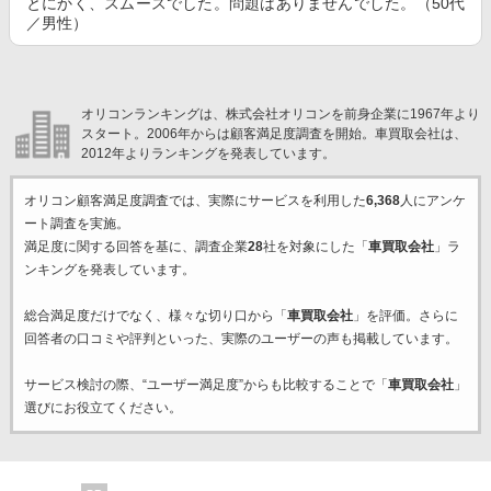
とにかく、スムースでした。問題はありませんでした。（50代
／男性）
オリコンランキングは、株式会社オリコンを前身企業に1967年より
スタート。2006年からは顧客満足度調査を開始。車買取会社は、
2012年よりランキングを発表しています。
オリコン顧客満足度調査では、実際にサービスを利用した
6,368
人にアンケ
ート調査を実施。
満足度に関する回答を基に、調査企業
28
社を対象にした「
車買取会社
」ラ
ンキングを発表しています。
総合満足度だけでなく、様々な切り口から「
車買取会社
」を評価。さらに
回答者の口コミや評判といった、実際のユーザーの声も掲載しています。
サービス検討の際、“ユーザー満足度”からも比較することで「
車買取会社
」
選びにお役立てください。