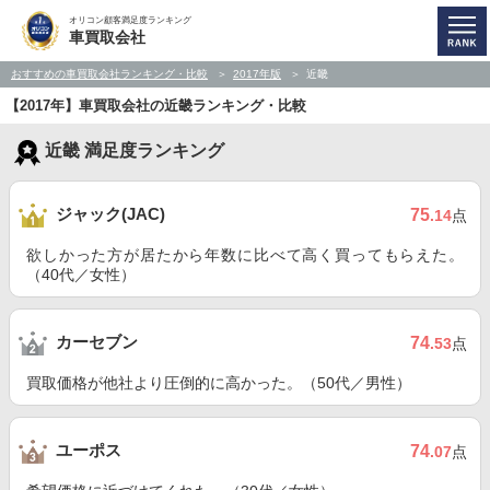
オリコン顧客満足度ランキング
車買取会社
おすすめの車買取会社ランキング・比較
2017年版
近畿
【2017年】車買取会社の近畿ランキング・比較
近畿 満足度ランキング
ジャック(JAC)
75
.14
点
欲しかった方が居たから年数に比べて高く買ってもらえた。
（40代／女性）
カーセブン
74
.53
点
買取価格が他社より圧倒的に高かった。（50代／男性）
ユーポス
74
.07
点