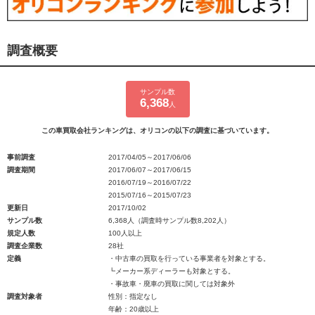
調査概要
サンプル数
6,368
人
この車買取会社ランキングは、オリコンの以下の調査に基づいています。
事前調査
2017/04/05～2017/06/06
調査期間
2017/06/07～2017/06/15
2016/07/19～2016/07/22
2015/07/16～2015/07/23
更新日
2017/10/02
サンプル数
6,368人（調査時サンプル数8,202人）
規定人数
100人以上
調査企業数
28社
定義
・中古車の買取を行っている事業者を対象とする。
┗メーカー系ディーラーも対象とする。
・事故車・廃車の買取に関しては対象外
調査対象者
性別：指定なし
年齢：20歳以上