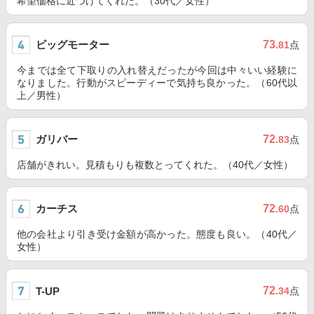
希望価格に近づけてくれた。（30代／女性）
ビッグモーター
73
.81
点
今までは全て下取りの入れ替えだったが今回は中々いい経験に
なりました。行動がスピーディーで気持ち良かった。（60代以
上／男性）
ガリバー
72
.83
点
店舗がきれい。見積もりも複数とってくれた。（40代／女性）
カーチス
72
.60
点
他の会社より引き受け金額が高かった。態度も良い。（40代／
女性）
72
T-UP
.34
点