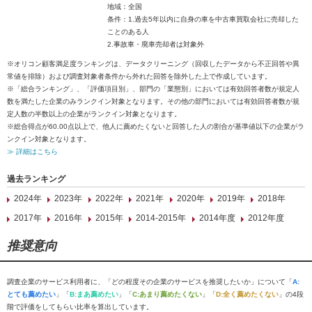
地域：全国
条件：1.過去5年以内に自身の車を中古車買取会社に売却した
ことのある人
2.事故車・廃車売却者は対象外
※オリコン顧客満足度ランキングは、データクリーニング（回収したデータから不正回答や異
常値を排除）および調査対象者条件から外れた回答を除外した上で作成しています。
※「総合ランキング」、「評価項目別」、部門の「業態別」においては有効回答者数が規定人
数を満たした企業のみランクイン対象となります。その他の部門においては有効回答者数が規
定人数の半数以上の企業がランクイン対象となります。
※総合得点が60.00点以上で、他人に薦めたくないと回答した人の割合が基準値以下の企業がラ
ンクイン対象となります。
≫ 詳細はこちら
過去ランキング
2024年
2023年
2022年
2021年
2020年
2019年
2018年
2017年
2016年
2015年
2014-2015年
2014年度
2012年度
推奨意向
調査企業のサービス利用者に、「どの程度その企業のサービスを推奨したいか」について「
A:
とても薦めたい
」「
B:まあ薦めたい
」「
C:あまり薦めたくない
」「
D:全く薦めたくない
」の4段
階で評価をしてもらい比率を算出しています。