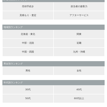
売却手続き
担当者の接客力
見積もり・査定
アフターサービス
地域別ランキング
北海道・東北
関東
中部・北陸
近畿
中国・四国
九州・沖縄
男女別ランキング
男性
女性
年代別ランキング
30代
40代
50代
60代以上