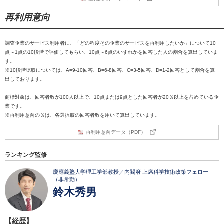
再利用意向
調査企業のサービス利用者に、「どの程度その企業のサービスを再利用したいか」について10
点～1点の10段階で評価してもらい、10点～6点のいずれかを回答した人の割合を算出していま
す。
※10段階聴取については、A=9-10回答、B=6-8回答、C=3-5回答、D=1-2回答として割合を算
出しております。
商標対象は、回答者数が100人以上で、10点または9点とした回答者が20％以上を占めている企
業です。
※再利用意向の％は、各選択肢の回答者数を用いて算出しています。
再利用意向データ（PDF）
ランキング監修
慶應義塾大学理工学部教授／内閣府 上席科学技術政策フェロー
（非常勤）
鈴木秀男
【経歴】