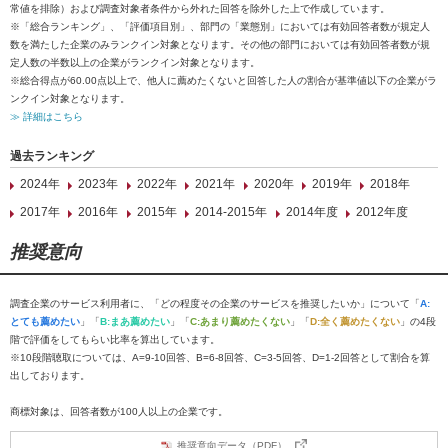
常値を排除）および調査対象者条件から外れた回答を除外した上で作成しています。
※「総合ランキング」、「評価項目別」、部門の「業態別」においては有効回答者数が規定人
数を満たした企業のみランクイン対象となります。その他の部門においては有効回答者数が規
定人数の半数以上の企業がランクイン対象となります。
※総合得点が60.00点以上で、他人に薦めたくないと回答した人の割合が基準値以下の企業がラ
ンクイン対象となります。
≫ 詳細はこちら
過去ランキング
2024年
2023年
2022年
2021年
2020年
2019年
2018年
2017年
2016年
2015年
2014-2015年
2014年度
2012年度
推奨意向
調査企業のサービス利用者に、「どの程度その企業のサービスを推奨したいか」について「
A:
とても薦めたい
」「
B:まあ薦めたい
」「
C:あまり薦めたくない
」「
D:全く薦めたくない
」の4段
階で評価をしてもらい比率を算出しています。
※10段階聴取については、A=9-10回答、B=6-8回答、C=3-5回答、D=1-2回答として割合を算
出しております。
商標対象は、回答者数が100人以上の企業です。
推奨意向データ（PDF）