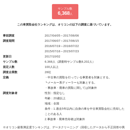
サンプル数
6,368
人
この車買取会社ランキングは、オリコンの以下の調査に基づいています。
事前調査
2017/04/05～2017/06/06
調査期間
2017/06/07～2017/06/15
2016/07/19～2016/07/22
2015/07/16～2015/07/23
更新日
2017/10/02
サンプル数
6,368人（調査時サンプル数8,202人）
規定人数
100人以上
調査企業数
28社
定義
・中古車の買取を行っている事業者を対象とする。
┗メーカー系ディーラーも対象とする。
・事故車・廃車の買取に関しては対象外
調査対象者
性別：指定なし
年齢：20歳以上
地域：全国
条件：1.過去5年以内に自身の車を中古車買取会社に売却した
ことのある人
2.事故車・廃車売却者は対象外
※オリコン顧客満足度ランキングは、データクリーニング（回収したデータから不正回答や異