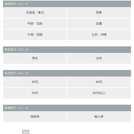
地域別ランキング
北海道・東北
関東
中部・北陸
近畿
中国・四国
九州・沖縄
男女別ランキング
男性
女性
年代別ランキング
30代
40代
50代
60代以上
車種別ランキング
国産車
輸入車
PR