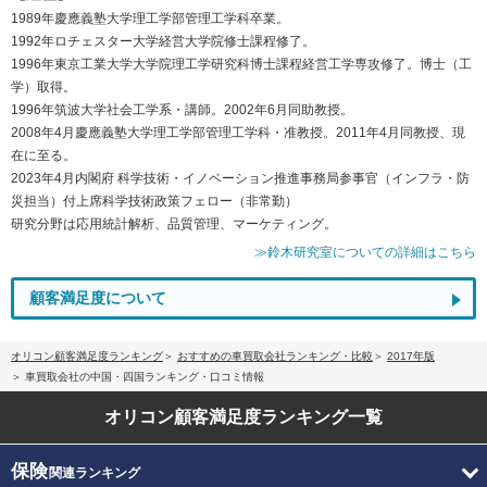
1989年慶應義塾大学理工学部管理工学科卒業。
1992年ロチェスター大学経営大学院修士課程修了。
1996年東京工業大学大学院理工学研究科博士課程経営工学専攻修了。博士（工
学）取得。
1996年筑波大学社会工学系・講師。2002年6月同助教授。
2008年4月慶應義塾大学理工学部管理工学科・准教授。2011年4月同教授、現
在に至る。
2023年4月内閣府 科学技術・イノベーション推進事務局参事官（インフラ・防
災担当）付上席科学技術政策フェロー（非常勤）
研究分野は応用統計解析、品質管理、マーケティング。
≫鈴木研究室についての詳細はこちら
顧客満足度について
オリコン顧客満足度ランキング
おすすめの車買取会社ランキング・比較
2017年版
車買取会社の中国・四国ランキング・口コミ情報
オリコン顧客満足度
ランキング一覧
保険
関連ランキング