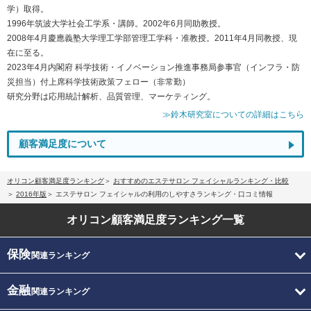
学）取得。
1996年筑波大学社会工学系・講師。2002年6月同助教授。
2008年4月慶應義塾大学理工学部管理工学科・准教授。2011年4月同教授、現
在に至る。
2023年4月内閣府 科学技術・イノベーション推進事務局参事官（インフラ・防
災担当）付上席科学技術政策フェロー（非常勤）
研究分野は応用統計解析、品質管理、マーケティング。
≫鈴木研究室についての詳細はこちら
顧客満足度について
オリコン顧客満足度ランキング
おすすめのエステサロン フェイシャルランキング・比較
2016年版
エステサロン フェイシャルの利用のしやすさランキング・口コミ情報
オリコン顧客満足度
ランキング一覧
保険
関連ランキング
金融
関連ランキング