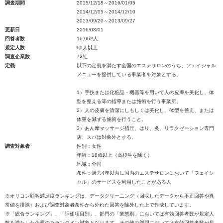
調査期間
2015/12/18～2016/01/05
2014/12/05～2014/12/10
2013/09/20～2013/09/27
更新日
2016/03/01
回答者数
16,062人
規定人数
60人以上
調査企業数
72社
定義
以下の定義を満たす全国のエステサロンのうち、フェイシャル
メニューを提供している事業者を対象とする。
1）手技または化粧品・機器等を用いて人の皮膚を美化し、体
型を整える等の指導または施術を行う事業所。
2）人の皮膚を清潔にしもしくは美化し、体型を整え、または
体重を減ずる施術を行うこと。
3）あん摩マッサージ指圧、はり、灸、リラクゼーション専門
店、スパは対象外とする。
調査対象者
性別：女性
年齢：18歳以上（高校生を除く）
地域：全国
条件：過去4年以内に国内のエステサロンにおいて「フェイシ
ャル」のサービスを利用したことがある人
※オリコン顧客満足度ランキングは、データクリーニング（回収したデータから不正回答や異
常値を排除）および調査対象者条件から外れた回答を除外した上で作成しています。
※「総合ランキング」、「評価項目別」、部門の「業態別」においては有効回答者数が規定人
数を満たした企業のみランクイン対象となります。その他の部門においては有効回答者数が規