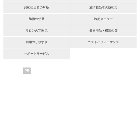
施術担当者の対応
施術担当者の技術力
施術の効果
施術メニュー
サロンの雰囲気
美容用品・機器の質
利用のしやすさ
コストパフォーマンス
サポートサービス
PR