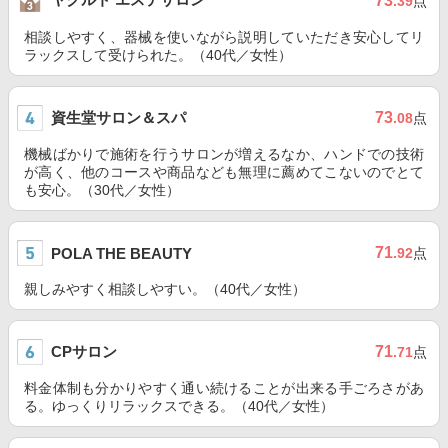
73
.39
点
相談しやすく、器械を使いながら説明していただき安心してリ
ラックスして受けられた。（40代／女性）
資生堂サロン＆スパ
73
.08
点
機械ばかりで施術を行うサロンが増えるなか、ハンドでの技術
が高く、他のコースや商品なども無理に薦めてこないのでとて
も安心。（30代／女性）
71
POLA THE BEAUTY
.92
点
親しみやすく相談しやすい。（40代／女性）
CPサロン
71
.71
点
料金体制も分かりやすく通い続けることが出来る手ごろさがあ
る。ゆっくりリラックスできる。（40代／女性）