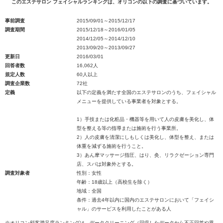
このエステサロン フェイシャルランキングは、オリコンの以下の調査に基づいています。
事前調査
2015/09/01～2015/12/17
調査期間
2015/12/18～2016/01/05
2014/12/05～2014/12/10
2013/09/20～2013/09/27
更新日
2016/03/01
回答者数
16,062人
規定人数
60人以上
調査企業数
72社
定義
以下の定義を満たす全国のエステサロンのうち、フェイシャル
メニューを提供している事業者を対象とする。
1）手技または化粧品・機器等を用いて人の皮膚を美化し、体
型を整える等の指導または施術を行う事業所。
2）人の皮膚を清潔にしもしくは美化し、体型を整え、または
体重を減ずる施術を行うこと。
3）あん摩マッサージ指圧、はり、灸、リラクゼーション専門
店、スパは対象外とする。
調査対象者
性別：女性
年齢：18歳以上（高校生を除く）
地域：全国
条件：過去4年以内に国内のエステサロンにおいて「フェイシ
ャル」のサービスを利用したことがある人
※オリコン顧客満足度ランキングは、データクリーニング（回収したデータから不正回答や異