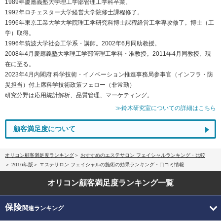
1989年慶應義塾大学理工学部管理工学科卒業。
1992年ロチェスター大学経営大学院修士課程修了。
1996年東京工業大学大学院理工学研究科博士課程経営工学専攻修了。博士（工
学）取得。
1996年筑波大学社会工学系・講師。2002年6月同助教授。
2008年4月慶應義塾大学理工学部管理工学科・准教授。2011年4月同教授、現
在に至る。
2023年4月内閣府 科学技術・イノベーション推進事務局参事官（インフラ・防
災担当）付上席科学技術政策フェロー（非常勤）
研究分野は応用統計解析、品質管理、マーケティング。
≫鈴木研究室についての詳細はこちら
顧客満足度について
オリコン顧客満足度ランキング
おすすめのエステサロン フェイシャルランキング・比較
2016年版
エステサロン フェイシャルの施術の効果ランキング・口コミ情報
オリコン顧客満足度
ランキング一覧
保険
関連ランキング