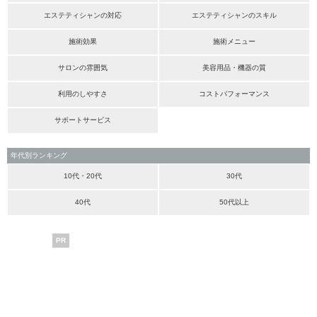
エステティシャンの対応
エステティシャンのスキル
施術効果
施術メニュー
サロンの雰囲気
美容用品・機器の質
利用のしやすさ
コストパフォーマンス
サポートサービス
年代別ランキング
10代・20代
30代
40代
50代以上
PR