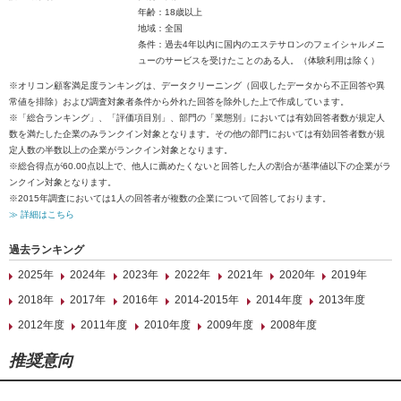
年齢：18歳以上
地域：全国
条件：過去4年以内に国内のエステサロンのフェイシャルメニ
ューのサービスを受けたことのある人。（体験利用は除く）
※オリコン顧客満足度ランキングは、データクリーニング（回収したデータから不正回答や異
常値を排除）および調査対象者条件から外れた回答を除外した上で作成しています。
※「総合ランキング」、「評価項目別」、部門の「業態別」においては有効回答者数が規定人
数を満たした企業のみランクイン対象となります。その他の部門においては有効回答者数が規
定人数の半数以上の企業がランクイン対象となります。
※総合得点が60.00点以上で、他人に薦めたくないと回答した人の割合が基準値以下の企業がラ
ンクイン対象となります。
※2015年調査においては1人の回答者が複数の企業について回答しております。
≫ 詳細はこちら
過去ランキング
2025年
2024年
2023年
2022年
2021年
2020年
2019年
2018年
2017年
2016年
2014-2015年
2014年度
2013年度
2012年度
2011年度
2010年度
2009年度
2008年度
推奨意向