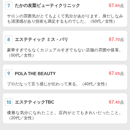
たかの友梨ビューティクリニック
67
.84
点
サロンの雰囲気がとてもよくて気分があがります。身だしなみ
も清潔感があり技術も満足するものでした。（50代／女性）
エステティック ミス・パリ
67
.70
点
豪華すぎでもなくカジュアルすぎでもない店舗の雰囲や接客。
（50代／女性）
67
POLA THE BEAUTY
.69
点
プロだなって言う感じが伝わって来る。（40代／女性）
エステティックTBC
67
.40
点
優雅な気分になれたこと。店内がとてもきれいだったこと。
（20代／女性）