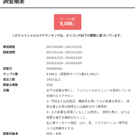
調査概要
サンプル数
8,098
人
このフェイシャルエステランキングは、オリコンの以下の調査に基づいています。
事前調査
2017/10/03～2017/11/15
調査期間
2017/11/16～2017/11/22
2016/12/13～2016/12/16
2015/12/18～2016/01/05
更新日
2018/03/01
サンプル数
8,098人（調査時サンプル数11,248人）
規定人数
100人以上
調査企業数
42社
定義
以下の定義を満たし、フェイシャルのメニューを提供している
全国のエステサロン
1）手技または化粧品・機器等を用いて人の皮膚を美化し、体
型を整える等の指導または施術を行う事業所。
2）人の皮膚を清潔にしもしくは美化し、体型を整え、または
体重を減ずる施術を行うこと。
あん摩マッサージ指圧、はり、灸、リラクゼーション専門店、
スパは対象外とする。
調査対象者
性別：女性