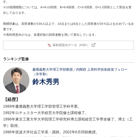
す。
※10段階聴取については、A=9-10回答、B=6-8回答、C=3-5回答、D=1-2回答として割合を算
出しております。
商標対象は、回答者数が100人以上で、10点または9点とした回答者が20％以上を占めている企
業です。
※再利用意向の％は、各選択肢の回答者数を用いて算出しています。
再利用意向データ（PDF）
ランキング監修
慶應義塾大学理工学部教授／内閣府 上席科学技術政策フェロー
（非常勤）
鈴木秀男
【経歴】
1989年慶應義塾大学理工学部管理工学科卒業。
1992年ロチェスター大学経営大学院修士課程修了。
1996年東京工業大学大学院理工学研究科博士課程経営工学専攻修了。博士（工
学）取得。
1996年筑波大学社会工学系・講師。2002年6月同助教授。