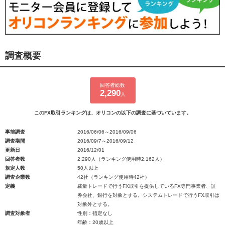
調査概要
回答者総数
2,290
人
このFX取引ランキングは、オリコンの以下の調査に基づいています。
事前調査
2016/06/06～2016/09/06
調査期間
2016/09/7～2016/09/12
更新日
2016/12/01
回答者数
2,290人（ランキング使用時2,162人）
規定人数
50人以上
調査企業数
42社（ランキング使用時42社）
定義
裁量トレードで行うFX取引を提供しているFX専門事業者、証
券会社、銀行を対象とする。システムトレードで行うFX取引は
対象外とする。
調査対象者
性別：指定なし
年齢：20歳以上