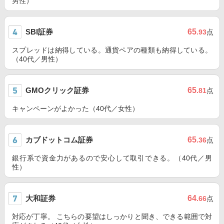
男性）
SBI証券
65
.93
点
スプレッドは納得している。通貨ペアの種類も納得している。
（40代／男性）
GMOクリック証券
65
.81
点
キャンペーンがよかった（40代／女性）
カブドットコム証券
65
.36
点
銀行系で資金力があるので安心して取引できる。（40代／男
性）
大和証券
64
.66
点
対応が丁寧。 こちらの要望はしっかりと聞き、できる範囲で対