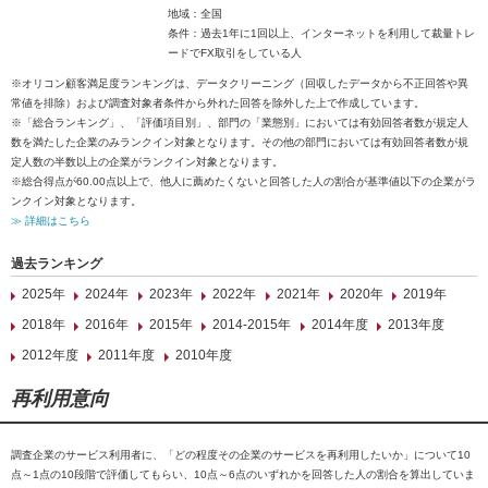
地域：全国
条件：過去1年に1回以上、インターネットを利用して裁量トレ
ードでFX取引をしている人
※オリコン顧客満足度ランキングは、データクリーニング（回収したデータから不正回答や異
常値を排除）および調査対象者条件から外れた回答を除外した上で作成しています。
※「総合ランキング」、「評価項目別」、部門の「業態別」においては有効回答者数が規定人
数を満たした企業のみランクイン対象となります。その他の部門においては有効回答者数が規
定人数の半数以上の企業がランクイン対象となります。
※総合得点が60.00点以上で、他人に薦めたくないと回答した人の割合が基準値以下の企業がラ
ンクイン対象となります。
≫ 詳細はこちら
過去ランキング
2025年
2024年
2023年
2022年
2021年
2020年
2019年
2018年
2016年
2015年
2014-2015年
2014年度
2013年度
2012年度
2011年度
2010年度
再利用意向
調査企業のサービス利用者に、「どの程度その企業のサービスを再利用したいか」について10
点～1点の10段階で評価してもらい、10点～6点のいずれかを回答した人の割合を算出していま