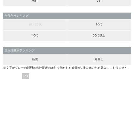
男性
女性
年代別ランキング
10・20代
30代
40代
50代以上
加入形態別ランキング
新規
見直し
※文字がグレーの部門は当社規定の条件を満たした企業が2社未満のため発表しておりません。
PR