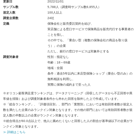
更新日
2022/11/01
サンプル数
5,788人（調査時サンプル数6,855人）
規定人数
100人以上
調査企業数
24社
定義
保険会社と販売委託契約を結び、
実店舗による窓口サービスで保険商品を販売代行する事業者の
ことを指し、
その中でも、「乗合い型（複数の保険会社の商品を取り扱
う）」の企業
ただし、銀行の窓口サービスは対象外とする
調査対象者
性別：指定なし
年齢：18～69歳
地域：全国
条件：過去5年以内に来店型保険ショップ（乗合い型のみ）の
無料相談を利用し、
実際に保険の成約まで至った人
※オリコン顧客満足度ランキングは、データクリーニング（回収したデータから不正回答や異
常値を排除）および調査対象者条件から外れた回答を除外した上で作成しています。
※「総合ランキング」、「評価項目別」、部門の「業態別」においては有効回答者数が規定人
数を満たした企業のみランクイン対象となります。その他の部門においては有効回答者数が規
定人数の半数以上の企業がランクイン対象となります。
※総合得点が60.0点以上で、他人に薦めたくないと回答した人の割合が基準値以下の企業がラ
ンクイン対象となります。
≫ 詳細はこちら