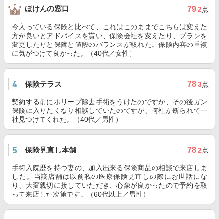
ほけんの窓口
79
.2
点
今入っている保険と比べて、これはこのままでこちらは変えた
方が良いとアドバイスを貰い、保険会社を変えたり、プランを
変更したりと保障と値段のバランスが取れた。保険内容の重複
に気がつけて良かった。（40代／女性）
保険テラス
78
.3
点
契約する前にポリープ除去手術をうけたのですが、その後ガン
保険に入りたくなり相談していたのですが、何社か断られて一
社見つけてくれた。（40代／男性）
保険見直し本舗
78
.2
点
手術入院歴を持つ妻の、加入出来る保険商品の相談で来店しま
した。当該店舗は以前私の医療保険見直しの際にお世話にな
り、大変親切に接していただき、心象が良かったので予約を取
って来店した次第です。（60代以上／男性）