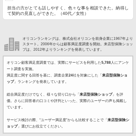
担当の方がとても話しやすく、色々な事を相談できた。納得し
て契約の見直しができた。（40代／女性）
オリコンランキングは、株式会社オリコンを前身企業に1967年より
スタート。2006年からは顧客満足度調査を開始。来店型保険ショッ
プは、2012年よりランキングを発表しています。
オリコン顧客満足度調査では、実際にサービスを利用した
5,788
人にアンケ
ート調査を実施。
満足度に関する回答を基に、調査企業
24
社を対象にした「
来店型保険ショ
ップ
」ランキングを発表しています。
総合満足度だけでなく、様々な切り口から「
来店型保険ショップ
」を評
価。さらに回答者の口コミや評判といった、実際のユーザーの声も掲載し
ています。
サービス検討の際、“ユーザー満足度”からも比較することで「
来店型保険シ
ョップ
」選びにお役立てください。