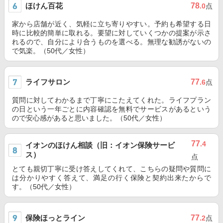
ほけん百花
78
.0
点
家から店舗が近く、気軽に立ち寄りやすい。予約も希望する日
時に比較的簡単に取れる。要望に対していくつかの提案が示さ
れるので、自分により合うものを選べる。無理な勧誘がないの
で気楽。（50代／女性）
ライフサロン
77
.6
点
質問に対してわかるまで丁寧にこたえてくれた。ライフプラン
の日という一年ごとに内容確認を無料でサービスがあるという
ので安心感があると思いました。（50代／女性）
77
.4
イオンのほけん相談（旧：イオン保険サービ
ス）
点
とても親切丁寧に受け答えしてくれて、こちらの疑問や質問に
は分かりやすく答えて、満足の行く保険と契約出来たからで
す。（50代／女性）
保険ほっとライン
77
.2
点