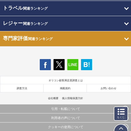
トラベル
関連ランキング
レジャー
関連ランキング
専門家評価
関連ランキング
オリコン顧客満足度調査とは
調査方法
掲載規約
お問い合わせ
会社概要
個人情報保護方針
引用・転載について
もくじ
利用者の声について
当サイトで公開されている情報（文字、写真、イラスト、画像データ等）及びこれらの配置・
編集および構造などについての著作権は株式会社oricon MEに帰属しております。
クッキーの使用について
当サイトに掲載している内容はすべてサービスの利用者が提出された見解・感想です。
これらの情報を権利者の許可なく無断転載・複製などの二次利用を行うことは固く禁じており