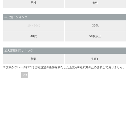
男性
女性
年代別ランキング
10・20代
30代
40代
50代以上
加入形態別ランキング
新規
見直し
※文字がグレーの部門は当社規定の条件を満たした企業が2社未満のため発表しておりません。
PR