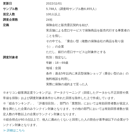
更新日
2022/11/01
サンプル数
5,788人（調査時サンプル数6,855人）
規定人数
100人以上
調査企業数
24社
定義
保険会社と販売委託契約を結び、
実店舗による窓口サービスで保険商品を販売代行する事業者の
ことを指し、
その中でも、「乗合い型（複数の保険会社の商品を取り扱
う）」の企業
ただし、銀行の窓口サービスは対象外とする
調査対象者
性別：指定なし
年齢：18～69歳
地域：全国
条件：過去5年以内に来店型保険ショップ（乗合い型のみ）の
無料相談を利用し、
実際に保険の成約まで至った人
※オリコン顧客満足度ランキングは、データクリーニング（回収したデータから不正回答や異
常値を排除）および調査対象者条件から外れた回答を除外した上で作成しています。
※「総合ランキング」、「評価項目別」、部門の「業態別」においては有効回答者数が規定人
数を満たした企業のみランクイン対象となります。その他の部門においては有効回答者数が規
定人数の半数以上の企業がランクイン対象となります。
※総合得点が60.0点以上で、他人に薦めたくないと回答した人の割合が基準値以下の企業がラ
ンクイン対象となります。
≫ 詳細はこちら