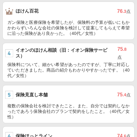
ほけん百花
76
.3
点
ガン保険と医療保険を希望したが、保険料の予算が低いにもか
かわらずいろんな会社の保険を検討して提案してもらえて希望
に沿った保険があり良かった。（40代／女性）
75
.8
イオンのほけん相談（旧：イオン保険サービ
ス）
点
保険料について、細かい希望があったのですが、丁寧に対応し
ていただきました。商品の紹介もわかりやすかったです。（40
代／女性）
保険見直し本舗
75
.4
点
複数の保険会社を検討できたこと。また、自分では契約しなか
ったであろう保険会社のプランで契約をしたこと。（40代／女
性）
保険ほっとライン
74
.6
点