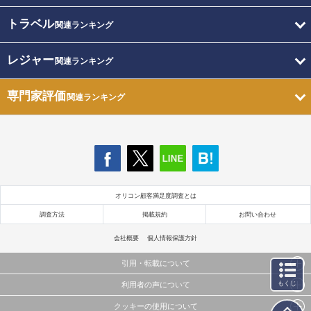
トラベル
関連ランキング
レジャー
関連ランキング
専門家評価
関連ランキング
オリコン顧客満足度調査とは
調査方法
掲載規約
お問い合わせ
会社概要
個人情報保護方針
引用・転載について
もくじ
利用者の声について
当サイトで公開されている情報（文字、写真、イラスト、画像データ等）及びこれらの配置・
編集および構造などについての著作権は株式会社oricon MEに帰属しております。
クッキーの使用について
当サイトに掲載している内容はすべてサービスの利用者が提出された見解・感想です。