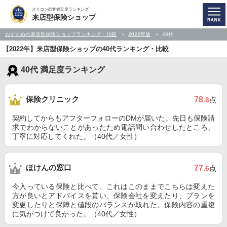
オリコン顧客満足度ランキング
来店型保険ショップ
おすすめの来店型保険ショップランキング・比較
2022年版
40代
【2022年】来店型保険ショップの40代ランキング・比較
40代 満足度ランキング
保険クリニック
78
.6
点
契約してからもアフターフォローのDMが届いた。先日も保険請
求でわからないことがあったため電話問い合わせしたところ、
丁寧に対応してくれた。（40代／女性）
ほけんの窓口
77
.6
点
今入っている保険と比べて、これはこのままでこちらは変えた
方が良いとアドバイスを貰い、保険会社を変えたり、プランを
変更したりと保障と値段のバランスが取れた。保険内容の重複
に気がつけて良かった。（40代／女性）