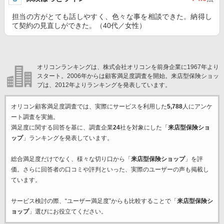
担当の方がとても話しやすく、色々な事を相談できた。納得し
て契約の見直しができた。（40代／女性）
オリコンランキングは、株式会社オリコンを前身企業に1967年より
スタート。2006年からは顧客満足度調査を開始。来店型保険ショッ
プは、2012年よりランキングを発表しています。
オリコン顧客満足度調査では、実際にサービスを利用した
5,788
人にアンケ
ート調査を実施。
満足度に関する回答を基に、調査企業
24
社を対象にした「
来店型保険ショ
ップ
」ランキングを発表しています。
総合満足度だけでなく、様々な切り口から「
来店型保険ショップ
」を評
価。さらに回答者の口コミや評判といった、実際のユーザーの声も掲載し
ています。
サービス検討の際、“ユーザー満足度”からも比較することで「
来店型保険シ
ョップ
」選びにお役立てください。