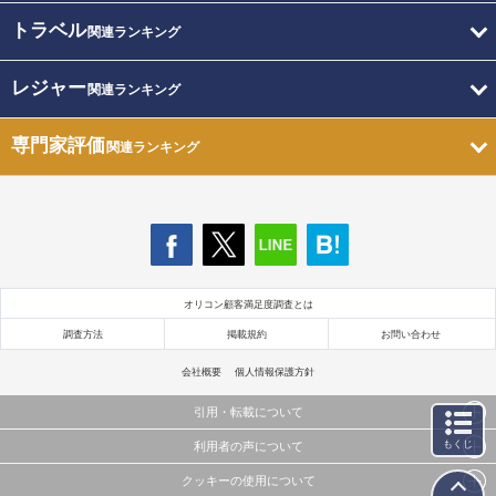
トラベル
関連ランキング
レジャー
関連ランキング
専門家評価
関連ランキング
オリコン顧客満足度調査とは
調査方法
掲載規約
お問い合わせ
会社概要
個人情報保護方針
引用・転載について
もくじ
利用者の声について
当サイトで公開されている情報（文字、写真、イラスト、画像データ等）及びこれらの配置・
編集および構造などについての著作権は株式会社oricon MEに帰属しております。
クッキーの使用について
当サイトに掲載している内容はすべてサービスの利用者が提出された見解・感想です。
これらの情報を権利者の許可なく無断転載・複製などの二次利用を行うことは固く禁じており