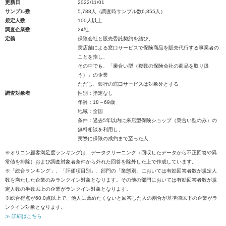
更新日
2022/11/01
サンプル数
5,788人（調査時サンプル数6,855人）
規定人数
100人以上
調査企業数
24社
定義
保険会社と販売委託契約を結び、
実店舗による窓口サービスで保険商品を販売代行する事業者の
ことを指し、
その中でも、「乗合い型（複数の保険会社の商品を取り扱
う）」の企業
ただし、銀行の窓口サービスは対象外とする
調査対象者
性別：指定なし
年齢：18～69歳
地域：全国
条件：過去5年以内に来店型保険ショップ（乗合い型のみ）の
無料相談を利用し、
実際に保険の成約まで至った人
※オリコン顧客満足度ランキングは、データクリーニング（回収したデータから不正回答や異
常値を排除）および調査対象者条件から外れた回答を除外した上で作成しています。
※「総合ランキング」、「評価項目別」、部門の「業態別」においては有効回答者数が規定人
数を満たした企業のみランクイン対象となります。その他の部門においては有効回答者数が規
定人数の半数以上の企業がランクイン対象となります。
※総合得点が60.0点以上で、他人に薦めたくないと回答した人の割合が基準値以下の企業がラ
ンクイン対象となります。
≫ 詳細はこちら