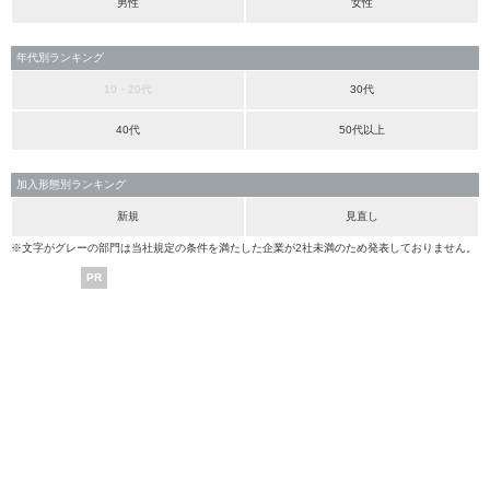
男性
女性
年代別ランキング
10・20代
30代
40代
50代以上
加入形態別ランキング
新規
見直し
※文字がグレーの部門は当社規定の条件を満たした企業が2社未満のため発表しておりません。
PR