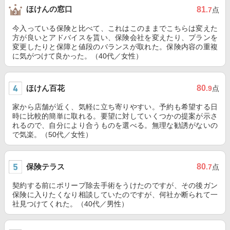
ほけんの窓口
81
.7
点
今入っている保険と比べて、これはこのままでこちらは変えた
方が良いとアドバイスを貰い、保険会社を変えたり、プランを
変更したりと保障と値段のバランスが取れた。保険内容の重複
に気がつけて良かった。（40代／女性）
ほけん百花
80
.9
点
家から店舗が近く、気軽に立ち寄りやすい。予約も希望する日
時に比較的簡単に取れる。要望に対していくつかの提案が示さ
れるので、自分により合うものを選べる。無理な勧誘がないの
で気楽。（50代／女性）
保険テラス
80
.7
点
契約する前にポリープ除去手術をうけたのですが、その後ガン
保険に入りたくなり相談していたのですが、何社か断られて一
社見つけてくれた。（40代／男性）