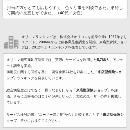
担当の方がとても話しやすく、色々な事を相談できた。納得し
て契約の見直しができた。（40代／女性）
オリコンランキングは、株式会社オリコンを前身企業に1967年より
スタート。2006年からは顧客満足度調査を開始。来店型保険ショッ
プは、2012年よりランキングを発表しています。
オリコン顧客満足度調査では、実際にサービスを利用した
5,788
人にアンケ
ート調査を実施。
満足度に関する回答を基に、調査企業
24
社を対象にした「
来店型保険ショ
ップ
」ランキングを発表しています。
総合満足度だけでなく、様々な切り口から「
来店型保険ショップ
」を評
価。さらに回答者の口コミや評判といった、実際のユーザーの声も掲載し
ています。
サービス検討の際、“ユーザー満足度”からも比較することで「
来店型保険シ
ョップ
」選びにお役立てください。