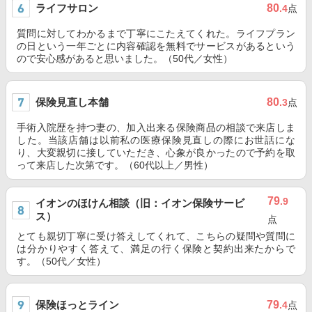
ライフサロン
80
.4
点
質問に対してわかるまで丁寧にこたえてくれた。ライフプラン
の日という一年ごとに内容確認を無料でサービスがあるという
ので安心感があると思いました。（50代／女性）
保険見直し本舗
80
.3
点
手術入院歴を持つ妻の、加入出来る保険商品の相談で来店しま
した。当該店舗は以前私の医療保険見直しの際にお世話にな
り、大変親切に接していただき、心象が良かったので予約を取
って来店した次第です。（60代以上／男性）
79
.9
イオンのほけん相談（旧：イオン保険サービ
ス）
点
とても親切丁寧に受け答えしてくれて、こちらの疑問や質問に
は分かりやすく答えて、満足の行く保険と契約出来たからで
す。（50代／女性）
保険ほっとライン
79
.4
点