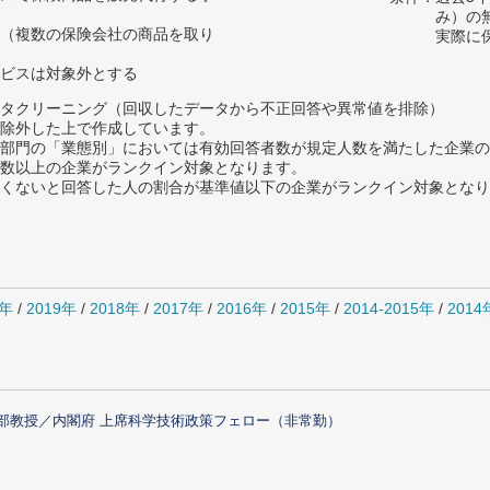
み）の
（複数の保険会社の商品を取り
実際に
ビスは対象外とする
タクリーニング（回収したデータから不正回答や異常値を排除）
除外した上で作成しています。
部門の「業態別」においては有効回答者数が規定人数を満たした企業の
数以上の企業がランクイン対象となります。
めたくないと回答した人の割合が基準値以下の企業がランクイン対象とな
0年
/
2019年
/
2018年
/
2017年
/
2016年
/
2015年
/
2014-2015年
/
201
部教授／内閣府 上席科学技術政策フェロー（非常勤）