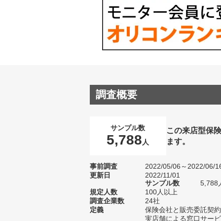
調査概要
サンプル数
この来店型保
5,788
ます。
人
事前調査
2022/05/06～2022/06/1
更新日
2022/11/01
サンプル数
5,7
規定人数
100人以上
調査企業数
24社
定義
保険会社と販売委託契約
実店舗による窓口サービ