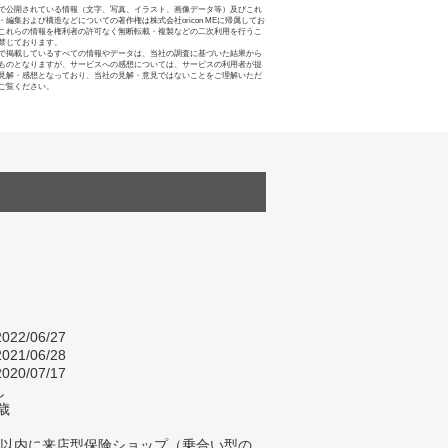
で公開されている情報（文字、写真、イラスト、画像データ等）及びこれ
・編集および構造などについての著作権は株式会社oricon MEに帰属してお
これらの情報を権利者の許可なく無断転載・複製などの二次利用を行うこ
禁じております。
で掲載しているすべての情報やデータは、当社の調査に基づいた結果から
ものとなりますが、サービスへの感想については、サービスの利用者が提
見解・感想となっており、当社の見解・意見ではないことをご理解いただ
ご覧ください。
022/06/27
021/06/28
020/07/17
し
歳
年以内に来店型保険ショップ（乗合い型の