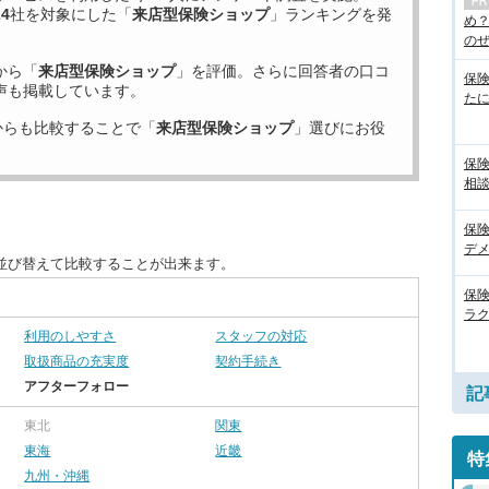
24
社を対象にした「
来店型保険ショップ
」ランキングを発
め
のぜん
から「
来店型保険ショップ
」を評価。さらに回答者の口コ
保
声も掲載しています。
た
からも比較することで「
来店型保険ショップ
」選びにお役
保
相
保
デ
並び替えて比較することが出来ます。
保
ラ
利用のしやすさ
スタッフの対応
取扱商品の充実度
契約手続き
アフターフォロー
記
東北
関東
東海
近畿
特
九州・沖縄