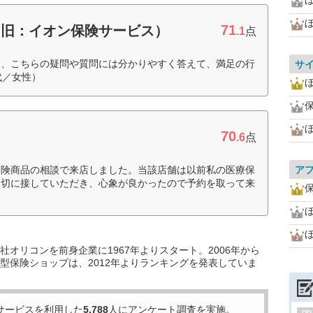
ほ
71
（旧：イオン保険サービス）
.1
点
て、こちらの疑問や質問には分かりやすく答えて、満足の行
サ
代／女性）
ほ
70
.6
点
保険商品の相談で来店しました。当該店舗は以前私の医療保
ア
親切に接していただき、心象が良かったので予約を取って来
）
ほ
オリコンを前身企業に1967年よりスタート。2006年から
型保険ショップは、2012年よりランキングを発表していま
サービスを利用した
5,788
人にアンケート調査を実施。