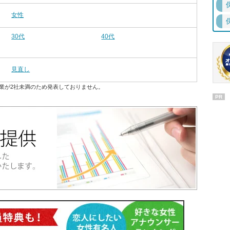
女性
30代
40代
見直し
業が2社未満のため発表しておりません。
PR