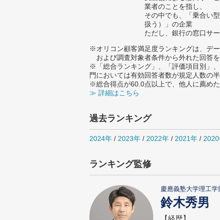
業者のことを指し、
その中でも、「乗合い型
扱う）」の企業
ただし、銀行の窓口サー
※オリコン顧客満足度ランキングは、デー
および調査対象者条件から外れた回答を
※「総合ランキング」、「評価項目別」、
門においては有効回答者数が規定人数の半
※総合得点が60.0点以上で、他人に薦
≫ 詳細はこちら
過去ランキング
2024年
/
2023年
/
2022年
/
2021年
/
202
ランキング監修
慶應義塾大学理工学
鈴木秀男
【経歴】