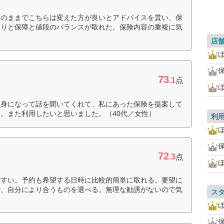
このままでこちらは変えた方が良いとアドバイスを貰い、保
たりと保障と値段のバランスが取れた。保険内容の重複に気
店
73
.1
点
ほ
親身になって話を聞いてくれて、私にあった保険を提案して
。また利用したいと思いました。（40代／女性）
利
ほ
72
.3
点
やすい。予約も希望する日時に比較的簡単に取れる。要望に
で、自分により合うものを選べる。無理な勧誘がないので気
ス
ほ