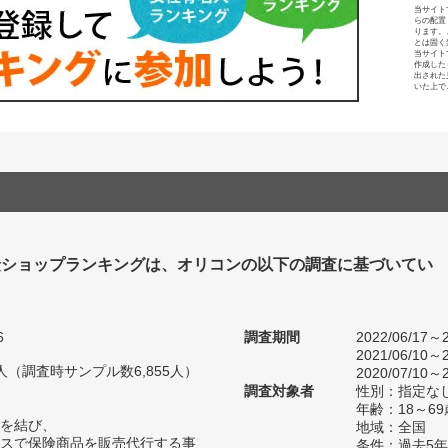
当サイト
らの配置
ります。
とは固く
当サイト
作成した
出された
いた上で
険ショップランキングは、オリコンの以下の調査に基づいてい
6
調査期間
2022/06/17～2
2021/06/10～2
88人（調査時サンプル数6,855人）
2020/07/10～2
調査対象者
性別：指定な
年齢：18～69
を結び、
地域：全国
スで保険商品を販売代行する事
条件：過去5