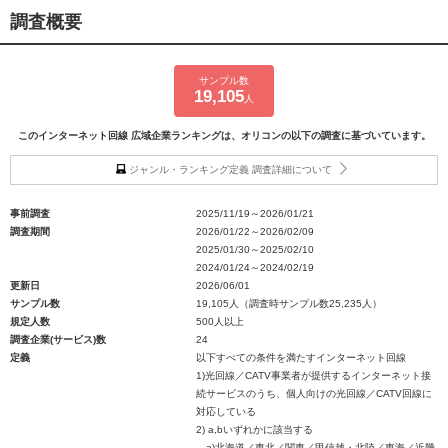
調査概要
サンプル数
19,105
人
このインターネット回線 広域企業ランキングは、オリコンの以下の調査に基づいています。
ジャンル・ランキング定義 調査詳細について
事前調査
2025/11/19～2026/01/21
調査期間
2026/01/22～2026/02/09
2025/01/30～2025/02/10
2024/01/24～2024/02/19
更新日
2026/06/01
サンプル数
19,105人（調査時サンプル数25,235人）
規定人数
500人以上
調査企業(サービス)数
24
定義
以下すべての条件を満たすインターネット回線
1)光回線／CATV事業者が提供するインターネット接
続サービスのうち、個人向けの光回線／CATV回線に
対応している
2) a,bいずれかに該当する
a)北海道／東北／関東／甲信越・北陸／東海／近畿