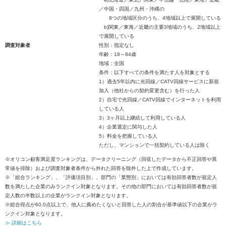
／中国・四国／九州・沖縄の
8つの地域区分のうち、4地域以上で展開している
b)関東／東海／近畿の主要3地域のうち、2地域以上
で展開している
調査対象者
性別：指定なし
年齢：18～84歳
地域：全国
条件：以下すべての条件を満たす人を対象とする
1）過去5年以内に光回線／CATV回線サービスに新規
加入（他社からの契約変更含む）を行った人
2）自宅で光回線／CATV回線でインターネットを利用
している人
3）3ヶ月以上継続して利用している人
4）企業選定に関与した人
5）料金を把握している人
ただし、マンションで一括契約している人は除く
※オリコン顧客満足度ランキングは、データクリーニング（回収したデータから不正回答や異
常値を排除）および調査対象者条件から外れた回答を除外した上で作成しています。
※「総合ランキング」、「評価項目別」、部門の「業態別」においては有効回答者数が規定人
数を満たした企業のみランクイン対象となります。その他の部門においては有効回答者数が規
定人数の半数以上の企業がランクイン対象となります。
※総合得点が60.0点以上で、他人に薦めたくないと回答した人の割合が基準値以下の企業がラ
ンクイン対象となります。
≫ 詳細はこちら