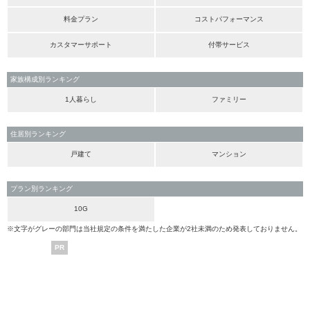
料金プラン
コストパフォーマンス
カスタマーサポート
付帯サービス
家族構成別ランキング
1人暮らし
ファミリー
住居別ランキング
戸建て
マンション
プラン別ランキング
10G
※文字がグレーの部門は当社規定の条件を満たした企業が2社未満のため発表しておりません。
PR