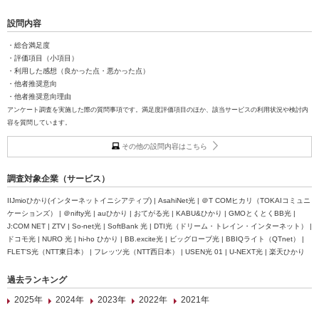
設問内容
・総合満足度
・評価項目（小項目）
・利用した感想（良かった点・悪かった点）
・他者推奨意向
・他者推奨意向理由
アンケート調査を実施した際の質問事項です。満足度評価項目のほか、該当サービスの利用状況や検討内
容を質問しています。
その他の設問内容はこちら
調査対象企業（サービス）
IIJmioひかり(インターネットイニシアティブ) | AsahiNet光 | ＠T COMヒカリ（TOKAIコミュニ
ケーションズ） | ＠nifty光 | auひかり | おてがる光 | KABU&ひかり | GMOとくとくBB光 |
J:COM NET | ZTV | So-net光 | SoftBank 光 | DTI光（ドリーム・トレイン・インターネット） |
ドコモ光 | NURO 光 | hi-ho ひかり | BB.excite光 | ビッグローブ光 | BBIQライト（QTnet） |
FLET’S光（NTT東日本） | フレッツ光（NTT西日本） | USEN光 01 | U-NEXT光 | 楽天ひかり
過去ランキング
2025年
2024年
2023年
2022年
2021年