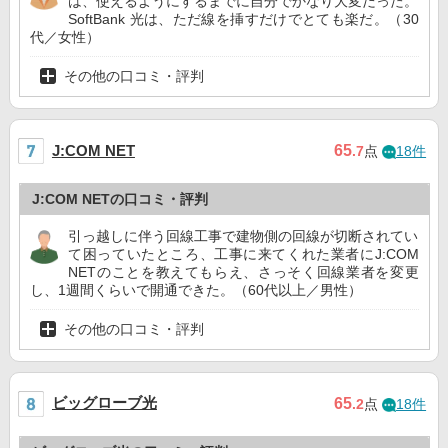
は、使えるようにするまでに自分でかなり大変だった。
SoftBank 光は、ただ線を挿すだけでとても楽だ。（30
代／女性）
その他の口コミ・評判
65
J:COM NET
.7
点
18件
J:COM NETの口コミ・評判
引っ越しに伴う回線工事で建物側の回線が切断されてい
て困っていたところ、工事に来てくれた業者にJ:COM
NETのことを教えてもらえ、さっそく回線業者を変更
し、1週間くらいで開通できた。（60代以上／男性）
その他の口コミ・評判
ビッグローブ光
65
.2
点
18件