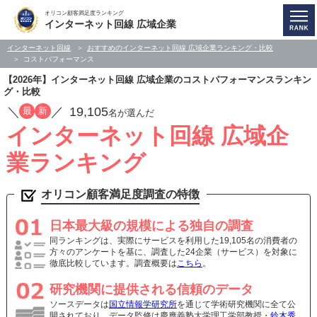
オリコン顧客満足度ランキング
インターネット回線 広域企業
インターネット回線
おすすめのインターネット回線 広域企業ランキング・比較
コストパフォーマンス
【2026年】インターネット回線 広域企業のコストパフォーマンスランキン
グ・比較
／
／
19,105
最
新
名が選んだ
インターネット回線 広域企
業ランキング
オリコン顧客満足度調査の特徴
日本最大級の規模による独自の調査
同ランキングは、実際にサービスを利用した19,105名の消費者の
方々のアンケートを基に、調査した24企業（サービス）を対象に
徹底比較しています。調査概要は
こちら
。
研究機関に提供される信頼のデータ
ソースデータは
国立情報学研究所
を通じて学術研究機関に全て公
開されており、データ監修は慶應義塾大学理工学部教授・
鈴木秀