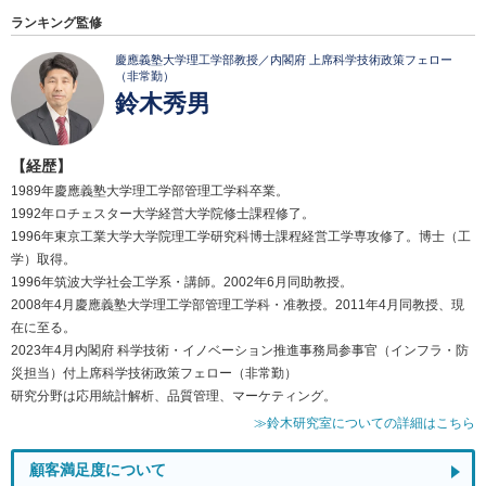
ランキング監修
慶應義塾大学理工学部教授／内閣府 上席科学技術政策フェロー
（非常勤）
鈴木秀男
【経歴】
1989年慶應義塾大学理工学部管理工学科卒業。
1992年ロチェスター大学経営大学院修士課程修了。
1996年東京工業大学大学院理工学研究科博士課程経営工学専攻修了。博士（工
学）取得。
1996年筑波大学社会工学系・講師。2002年6月同助教授。
2008年4月慶應義塾大学理工学部管理工学科・准教授。2011年4月同教授、現
在に至る。
2023年4月内閣府 科学技術・イノベーション推進事務局参事官（インフラ・防
災担当）付上席科学技術政策フェロー（非常勤）
研究分野は応用統計解析、品質管理、マーケティング。
≫鈴木研究室についての詳細はこちら
顧客満足度について