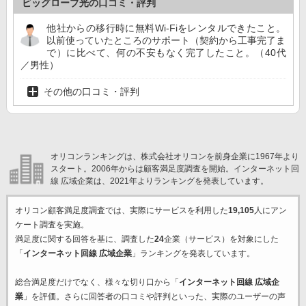
ビッグローブ光の口コミ・評判
他社からの移行時に無料Wi-Fiをレンタルできたこと。
以前使っていたところのサポート（契約から工事完了ま
で）に比べて、何の不安もなく完了したこと。（40代
／男性）
その他の口コミ・評判
オリコンランキングは、株式会社オリコンを前身企業に1967年より
スタート。2006年からは顧客満足度調査を開始。インターネット回
線 広域企業は、2021年よりランキングを発表しています。
オリコン顧客満足度調査では、実際にサービスを利用した
19,105
人にアン
ケート調査を実施。
満足度に関する回答を基に、調査した
24
企業（サービス）を対象にした
「
インターネット回線 広域企業
」ランキングを発表しています。
総合満足度だけでなく、様々な切り口から「
インターネット回線 広域企
業
」を評価。さらに回答者の口コミや評判といった、実際のユーザーの声