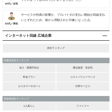
40代／女性
サービスや特典の影響か、プロバイダの支払い開始が回線支払
いとずれたため、後から増額された印象になった点。
50代／男性
インターネット回線 広域企業
総合ランキング
評価項目別ランキング
加入・開通手続き
通信速度・安定性
料金プラン
コストパフォーマンス
カスタマーサポート
付帯サービス
家族構成別ランキング
1人暮らし
ファミリー