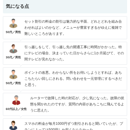
気になる点
セット割引の料金の割引は魅力的な半面、どれとどれを組み合
わせればよいのかなど、メニューが豊富すぎるがゆえに複雑で
50代／男性
難しいところがあります。
引っ越しをして、引っ越し先の開通工事に時間がかかった。特
にテレビの場合、決まっていた日からさらに1か月延びて、その
30代／男性
間テレビが見れなかった。
ポイントの改悪。わからない所をお伺いしようとすれば、あち
こちたらい回しにされる。問い合わせを一元管理にするべきだ
50代／男性
と思う。
ルーターで故障した時の対応が、少し気になった。故障の状
態を聞かれたのですが、質問の内容があちこちに飛んでるよ
60代以上／女性
うに思えた。
スマホの料金が毎月1000円ずつ割引されると聞いていたが、プ
ランによっては500円しか安くならなかった。