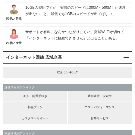
10GBの契約ですが、実際のスピードは300M～500Mしか速度
が出ないこと。最低でも1GBのスピードが出てほしい。
50代／男性
サポートが有料。なんかつながりにくい。突然Wi-Fiが切れて
「インターネットに接続できません」と出ることがある。
20代／女性
インターネット回線 広域企業
総合ランキング
評価項目別ランキング
加入・開通手続き
通信速度・安定性
料金プラン
コストパフォーマンス
カスタマーサポート
付帯サービス
家族構成別ランキング