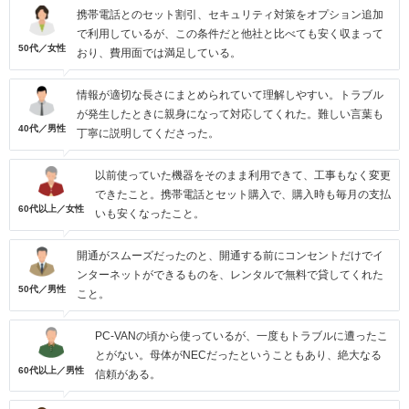
携帯電話とのセット割引、セキュリティ対策をオプション追加
で利用しているが、この条件だと他社と比べても安く収まって
50代／女性
おり、費用面では満足している。
情報が適切な長さにまとめられていて理解しやすい。トラブル
が発生したときに親身になって対応してくれた。難しい言葉も
40代／男性
丁寧に説明してくださった。
以前使っていた機器をそのまま利用できて、工事もなく変更
できたこと。携帯電話とセット購入で、購入時も毎月の支払
60代以上／女性
いも安くなったこと。
開通がスムーズだったのと、開通する前にコンセントだけでイ
ンターネットができるものを、レンタルで無料で貸してくれた
50代／男性
こと。
PC-VANの頃から使っているが、一度もトラブルに遭ったこ
とがない。母体がNECだったということもあり、絶大なる
60代以上／男性
信頼がある。