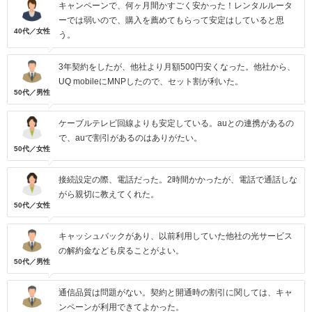
キャンペーンで、何ヶ月間かすごく安かった！レンタルルータ
ーでは弱いので、購入を薦めてもらって安定はしていると思
40代／女性
う。
3年契約をしたが、他社より月額500円安くなった。他社から、
UQ mobileにMNPしたので、セット割が利いた。
50代／男性
ケーブルテレビ回線よりも安定している。auとの連携があるの
で、auで割引があるのはありがたい。
50代／女性
接続設定の際、電話だった。2時間かかったが、電話で通話しな
がら親切に教えてくれた。
50代／女性
キャッシュバックがあり、以前利用していた他社の光サービス
の解約金なども戻ることがよい。
50代／男性
通信品質は問題がない。契約と開通時の割引に関しては、キャ
ンペーンが利用できてよかった。