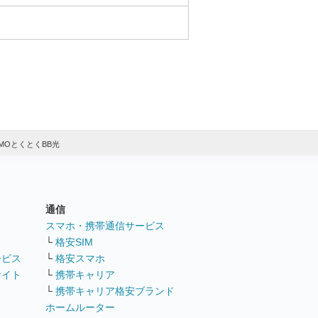
MOとくとくBB光
通信
ト
スマホ・携帯通信サービス
└
格安SIM
ービス
└
格安スマホ
サイト
└
携帯キャリア
└
携帯キャリア格安ブランド
ホームルーター