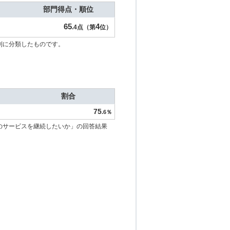
部門得点・順位
65
4
.4点（第
位）
別に分類したものです。
割合
75
.6％
のサービスを継続したいか」の回答結果