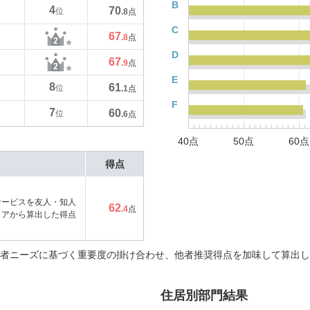
B
4
70
位
.8
点
C
67
.8
点
D
67
.9
点
E
8
61
位
.1
点
F
7
60
位
.6
点
40点
50点
60点
得点
サービスを友人・知人
62
.4
点
コアから算出した得点
者ニーズに基づく重要度の掛け合わせ、他者推奨得点を加味して算出し
住居別部門結果