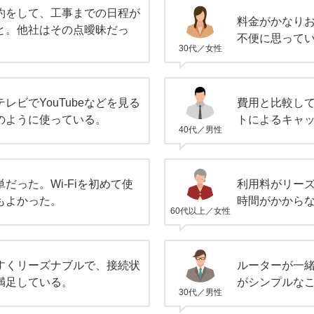
約をして、工事までの日程が
料金がかなり
と。他社はその点曖昧だっ
不便に思って
30代／女性
レビでYouTubeなどを見る
費用と比較し
のように使っている。
トによるキャ
40代／男性
だった。Wi-Fiを初めて使
利用料がリー
もよかった。
時間がかから
60代以上／女性
すくリーズナブルで、接続状
ルーターが一
満足している。
がシンプルな
30代／男性