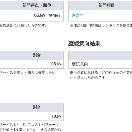
部門得点・順位
部門項目
65
4
戸建て
.9点（第
位）
族構成別に分類したものです。
※住居別部門結果はランキングを住居
継続意向結果
割合
65
継続意向
.6％
サービスを友人・知人に推奨したい
※当調査における「どの程度その企業
から算出した割合です。
割合
78
.5％
サービスを利用してコストパフォーマ
の評価を4段階にまとめ、その結果から