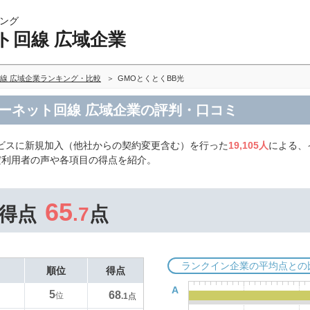
ング
ト回線 広域企業
線 広域企業ランキング・比較
GMOとくとくBB光
ターネット回線 広域企業の評判・口コミ
ービスに新規加入（他社からの契約変更含む）を行った
19,105人
による、
だ利用者の声や各項目の得点を紹介。
65
得点
.7
点
ランクイン企業の平均点との
順位
得点
A
5
68
位
.1
点