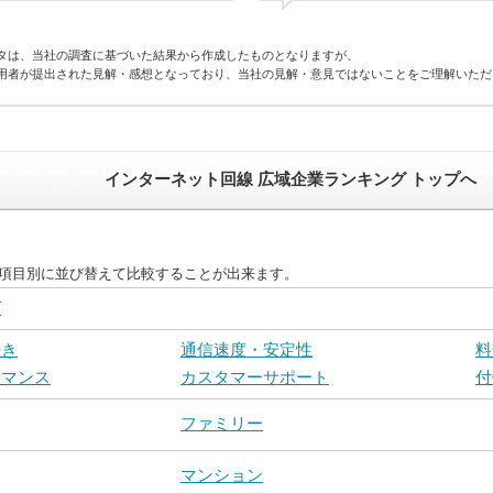
タは、当社の調査に基づいた結果から作成したものとなりますが、
用者が提出された見解・感想となっており、当社の見解・意見ではないことをご理解いただ
インターネット回線 広域企業ランキング トップへ
を項目別に並び替えて比較することが出来ます。
グ
続き
通信速度・安定性
料
ーマンス
カスタマーサポート
付
ファミリー
マンション