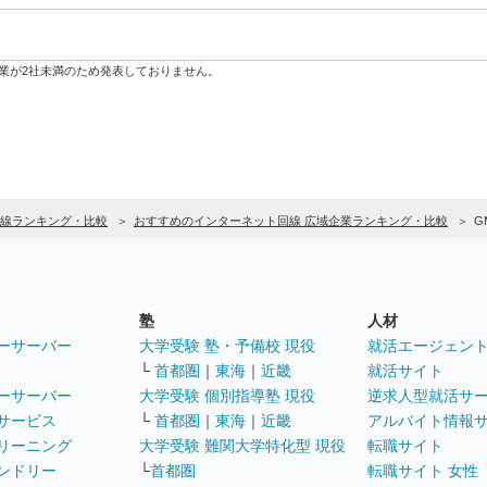
業が2社未満のため発表しておりません。
線ランキング・比較
おすすめのインターネット回線 広域企業ランキング・比較
G
塾
人材
ーサーバー
大学受験 塾・予備校 現役
就活エージェン
└
首都圏
｜
東海
｜
近畿
就活サイト
ーサーバー
大学受験 個別指導塾 現役
逆求人型就活サ
サービス
└
首都圏
｜
東海
｜
近畿
アルバイト情報
リーニング
大学受験 難関大学特化型 現役
転職サイト
ンドリー
└
首都圏
転職サイト 女性