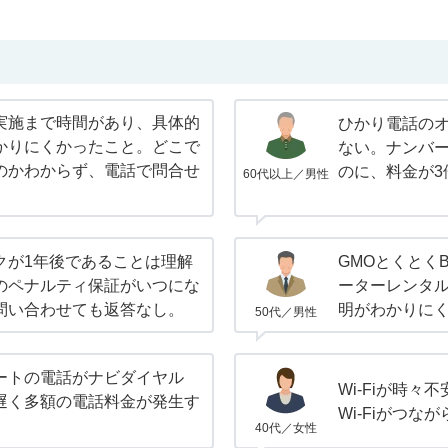
実施まで時間があり、具体的
ひかり電話の
かりにくかったこと。どこで
ない。ナンバ
のかわからず、電話で問合せ
のに、料金が3
60代以上／男性
クが1年後であることは理解
GMOとくとくB
のペナルティ保証がいつにな
ーターレンタ
問い合わせても返答なし。
明がわかりに
50代／男性
ートの電話がナビダイヤル
Wi-Fiが時
遅く多額の電話料金が発生す
Wi-Fiがつな
40代／女性