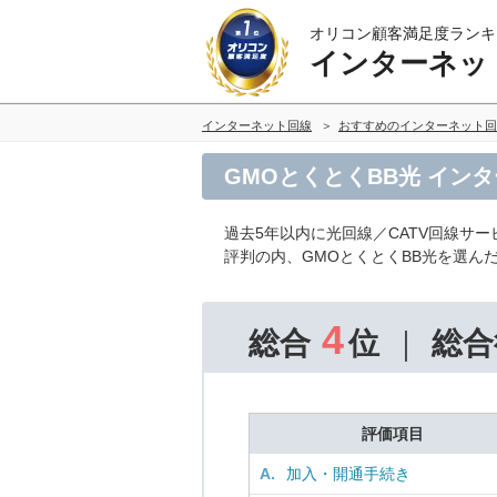
オリコン顧客満足度ランキ
インターネッ
インターネット回線
おすすめのインターネット回
GMOとくとくBB光 イン
過去5年以内に光回線／CATV回線サ
評判の内、GMOとくとくBB光を選ん
4
総合
位
総合
評価項目
A.
加入・開通手続き