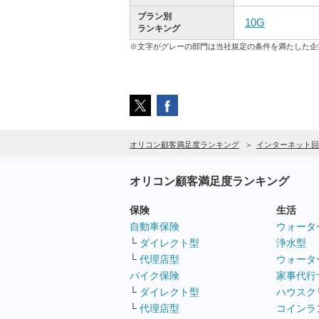
プラン別
10G
ランキング
※文字がグレーの部門は当社規定の条件を満たした企
オリコン顧客満足度ランキング
インターネット回
オリコン顧客満足度ランキング
保険
生活
自動車保険
ウォータ
└
ダイレクト型
浄水型
└
代理店型
ウォータ
バイク保険
家事代行
└
ダイレクト型
ハウスク
└
代理店型
コインラ