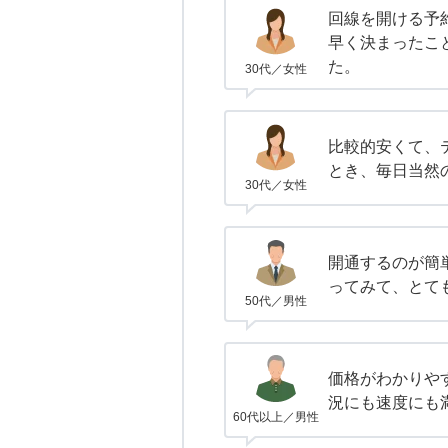
回線を開ける予
早く決まったこ
た。
30代／女性
比較的安くて、テ
とき、毎日当然
30代／女性
開通するのが簡単
ってみて、とて
50代／男性
価格がわかりや
況にも速度にも
60代以上／男性