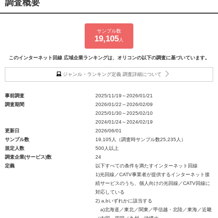
調査概要
サンプル数
19,105
人
このインターネット回線 広域企業ランキングは、オリコンの以下の調査に基づいています。
ジャンル・ランキング定義 調査詳細について
事前調査
2025/11/19～2026/01/21
調査期間
2026/01/22～2026/02/09
2025/01/30～2025/02/10
2024/01/24～2024/02/19
更新日
2026/06/01
サンプル数
19,105人（調査時サンプル数25,235人）
規定人数
500人以上
調査企業(サービス)数
24
定義
以下すべての条件を満たすインターネット回線
1)光回線／CATV事業者が提供するインターネット接
続サービスのうち、個人向けの光回線／CATV回線に
対応している
2) a,bいずれかに該当する
a)北海道／東北／関東／甲信越・北陸／東海／近畿