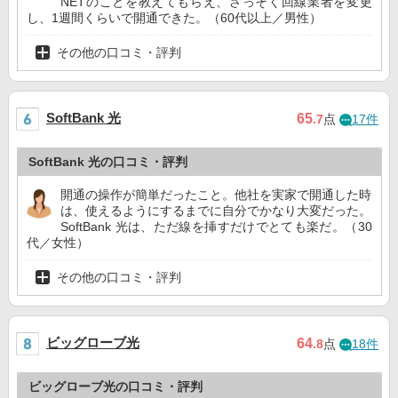
NETのことを教えてもらえ、さっそく回線業者を変更
し、1週間くらいで開通できた。（60代以上／男性）
その他の口コミ・評判
SoftBank 光
65
.7
点
17件
SoftBank 光の口コミ・評判
開通の操作が簡単だったこと。他社を実家で開通した時
は、使えるようにするまでに自分でかなり大変だった。
SoftBank 光は、ただ線を挿すだけでとても楽だ。（30
代／女性）
その他の口コミ・評判
ビッグローブ光
64
.8
点
18件
ビッグローブ光の口コミ・評判