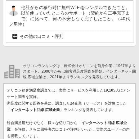
他社からの移行時に無料Wi-Fiをレンタルできたこと。
以前使っていたところのサポート（契約から工事完了ま
で）に比べて、何の不安もなく完了したこと。（40代
／男性）
その他の口コミ・評判
オリコンランキングは、株式会社オリコンを前身企業に1967年より
スタート。2006年からは顧客満足度調査を開始。インターネット回
線 広域企業は、2021年よりランキングを発表しています。
オリコン顧客満足度調査では、実際にサービスを利用した
19,105
人にアン
ケート調査を実施。
満足度に関する回答を基に、調査した
24
企業（サービス）を対象にした
「
インターネット回線 広域企業
」ランキングを発表しています。
総合満足度だけでなく、様々な切り口から「
インターネット回線 広域企
業
」を評価。さらに回答者の口コミや評判といった、実際のユーザーの声
も掲載しています。