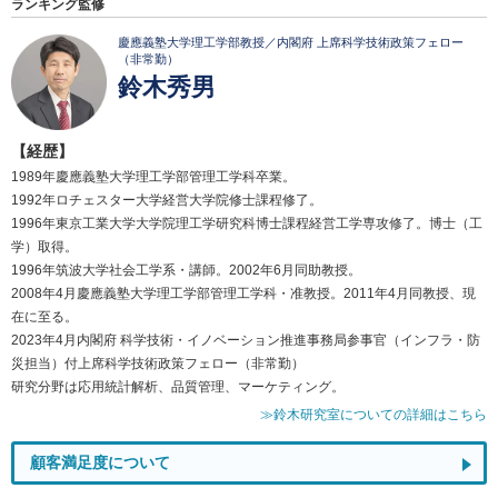
ランキング監修
慶應義塾大学理工学部教授／内閣府 上席科学技術政策フェロー
（非常勤）
鈴木秀男
【経歴】
1989年慶應義塾大学理工学部管理工学科卒業。
1992年ロチェスター大学経営大学院修士課程修了。
1996年東京工業大学大学院理工学研究科博士課程経営工学専攻修了。博士（工
学）取得。
1996年筑波大学社会工学系・講師。2002年6月同助教授。
2008年4月慶應義塾大学理工学部管理工学科・准教授。2011年4月同教授、現
在に至る。
2023年4月内閣府 科学技術・イノベーション推進事務局参事官（インフラ・防
災担当）付上席科学技術政策フェロー（非常勤）
研究分野は応用統計解析、品質管理、マーケティング。
≫鈴木研究室についての詳細はこちら
顧客満足度について