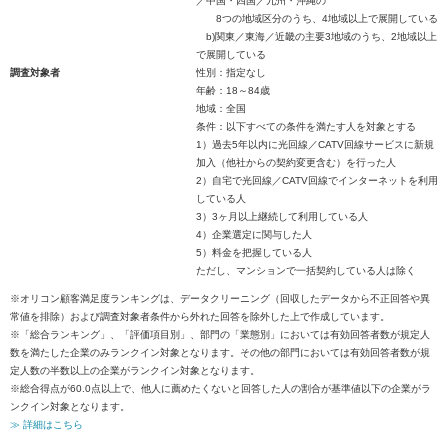
／中国・四国／九州・沖縄の
8つの地域区分のうち、4地域以上で展開している
b)関東／東海／近畿の主要3地域のうち、2地域以上
で展開している
調査対象者
性別：指定なし
年齢：18～84歳
地域：全国
条件：以下すべての条件を満たす人を対象とする
1）過去5年以内に光回線／CATV回線サービスに新規
加入（他社からの契約変更含む）を行った人
2）自宅で光回線／CATV回線でインターネットを利用
している人
3）3ヶ月以上継続して利用している人
4）企業選定に関与した人
5）料金を把握している人
ただし、マンションで一括契約している人は除く
※オリコン顧客満足度ランキングは、データクリーニング（回収したデータから不正回答や異
常値を排除）および調査対象者条件から外れた回答を除外した上で作成しています。
※「総合ランキング」、「評価項目別」、部門の「業態別」においては有効回答者数が規定人
数を満たした企業のみランクイン対象となります。その他の部門においては有効回答者数が規
定人数の半数以上の企業がランクイン対象となります。
※総合得点が60.0点以上で、他人に薦めたくないと回答した人の割合が基準値以下の企業がラ
ンクイン対象となります。
≫ 詳細はこちら