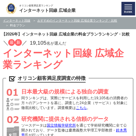
オリコン顧客満足度ランキング
インターネット回線 広域企業
インターネット回線
おすすめのインターネット回線 広域企業ランキング・比較
料金プラン
【2026年】インターネット回線 広域企業の料金プランランキング・比較
／
／
19,105
最
新
名が選んだ
インターネット回線 広域企
業ランキング
オリコン顧客満足度調査の特徴
日本最大級の規模による独自の調査
同ランキングは、実際にサービスを利用した19,105名の消費者の
方々のアンケートを基に、調査した24企業（サービス）を対象に
徹底比較しています。調査概要は
こちら
。
研究機関に提供される信頼のデータ
ソースデータは
国立情報学研究所
を通じて学術研究機関に全て公
開されており、データ監修は慶應義塾大学理工学部教授・
鈴木秀
男
氏が行っています。