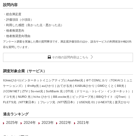
設問内容
・総合満足度
・評価項目（小項目）
・利用した感想（良かった点・悪かった点）
・他者推奨意向
・他者推奨意向理由
アンケート調査を実施した際の質問事項です。満足度評価項目のほか、該当サービスの利用状況や検討内
容を質問しています。
その他の設問内容はこちら
調査対象企業（サービス）
IIJmioひかり(インターネットイニシアティブ) | AsahiNet光 | ＠T COMヒカリ（TOKAIコミュニ
ケーションズ） | ＠nifty光 | auひかり | おてがる光 | KABU&ひかり | GMOとくとくBB光 |
J:COM NET | ZTV | So-net光 | SoftBank 光 | DTI光（ドリーム・トレイン・インターネット） |
ドコモ光 | NURO 光 | hi-ho ひかり | BB.excite光 | ビッグローブ光 | BBIQライト（QTnet） |
FLET’S光（NTT東日本） | フレッツ光（NTT西日本） | USEN光 01 | U-NEXT光 | 楽天ひかり
過去ランキング
2025年
2024年
2023年
2022年
2021年