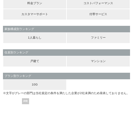
料金プラン
コストパフォーマンス
カスタマーサポート
付帯サービス
家族構成別ランキング
1人暮らし
ファミリー
住居別ランキング
戸建て
マンション
プラン別ランキング
10G
※文字がグレーの部門は当社規定の条件を満たした企業が2社未満のため発表しておりません。
PR