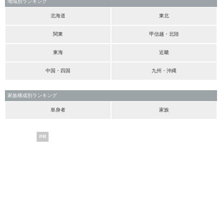
地域別ランキング
北海道
東北
関東
甲信越・北陸
東海
近畿
中国・四国
九州・沖縄
家族構成別ランキング
単身者
家族
PR