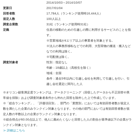
2014/10/03～2014/10/07
更新日
2017/01/04
回答者数
17,784人（ランキング使用時16,444人）
規定人数
100人以上
調査企業数
31社（ランキング使用時31社）
定義
住居の移動のための引越しの際に利用するサービスのことを指
す。
※営業地域が4エリア以上の事業者を対象とする。
※法人の事務所移転などでの利用、大型荷物の搬送・搬入など
なでの利用は除く。
※宅配便は除く。
調査対象者
性別：指定なし
年齢：18歳以上（高校生を除く）
地域：全国
条件：過去5年以内に引越し会社を利用して引越しを行い、引
越し会社選定に関与した人
※オリコン顧客満足度ランキングは、データクリーニング（回収したデータから不正回答や異
常値を排除）および調査対象者条件から外れた回答を除外した上で作成しています。
※「総合ランキング」、「評価項目別」、部門の「業態別」においては有効回答者数が規定人
数を満たした企業のみランクイン対象となります。その他の部門においては有効回答者数が規
定人数の半数以上の企業がランクイン対象となります。
※総合得点が60.00点以上で、他人に薦めたくないと回答した人の割合が基準値以下の企業がラ
ンクイン対象となります。
≫ 詳細はこちら