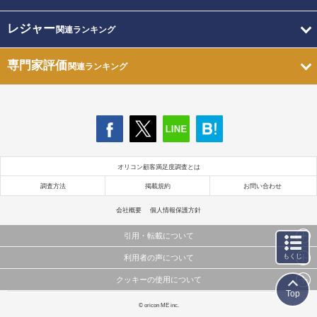
レジャー
関連ランキング
専門家評価
関連ランキング
オリコン顧客満足度調査とは
調査方法
掲載規約
お問い合わせ
会社概要
個人情報保護方針
引用・転載について
もくじ
利用者の声について
当サイトで公開されている情報（文字、写真、イラスト、画像データ等）及びこれらの配置・
編集および構造などについての著作権は株式会社oricon MEに帰属しております。
クッキーの使用について
当サイトに掲載している内容はすべてサービスの利用者が提出された見解・感想です。
これらの情報を権利者の許可なく無断転載・複製などの二次利用を行うことは固く禁じており
Top
弊社が内容について正確性を含め一切保証するものではありません。
ます。
このサイトでは Cookie を使用して、ユーザーに合わせたコンテンツや広告の表示、ソーシャル
© oricon ME inc.
弊社の見解・ 意見ではないことをご理解いただいた上でご覧ください。
メディア機能の提供、広告の表示回数やクリック数の測定を行っています。