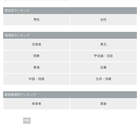
男女別ランキング
男性
女性
地域別ランキング
北海道
東北
関東
甲信越・北陸
東海
近畿
中国・四国
九州・沖縄
家族構成別ランキング
単身者
家族
PR