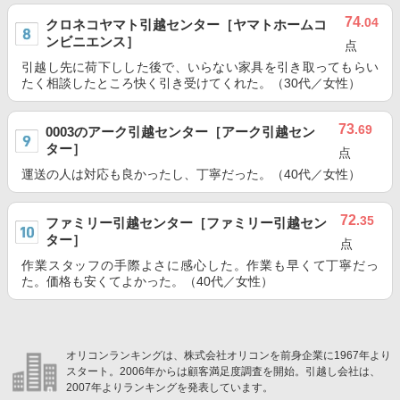
74
.04
クロネコヤマト引越センター［ヤマトホームコ
ンビニエンス］
点
引越し先に荷下しした後で、いらない家具を引き取ってもらい
たく相談したところ快く引き受けてくれた。（30代／女性）
73
.69
0003のアーク引越センター［アーク引越セン
ター］
点
運送の人は対応も良かったし、丁寧だった。（40代／女性）
72
.35
ファミリー引越センター［ファミリー引越セン
ター］
点
作業スタッフの手際よさに感心した。作業も早くて丁寧だっ
た。価格も安くてよかった。（40代／女性）
オリコンランキングは、株式会社オリコンを前身企業に1967年より
スタート。2006年からは顧客満足度調査を開始。引越し会社は、
2007年よりランキングを発表しています。