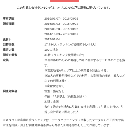
この引越し会社ランキングは、オリコンの以下の調査に基づいています。
事前調査
2016/06/07～2016/08/02
調査期間
2016/08/03～2016/09/23
2015/09/28～2015/10/05
2014/10/03～2014/10/07
更新日
2017/01/04
回答者数
17,784人（ランキング使用時16,444人）
規定人数
100人以上
調査企業数
31社（ランキング使用時31社）
定義
住居の移動のための引越しの際に利用するサービスのことを指
す。
※営業地域が4エリア以上の事業者を対象とする。
※法人の事務所移転などでの利用、大型荷物の搬送・搬入など
なでの利用は除く。
※宅配便は除く。
調査対象者
性別：指定なし
年齢：18歳以上（高校生を除く）
地域：全国
条件：過去5年以内に引越し会社を利用して引越しを行い、引
越し会社選定に関与した人
※オリコン顧客満足度ランキングは、データクリーニング（回収したデータから不正回答や異
常値を排除）および調査対象者条件から外れた回答を除外した上で作成しています。