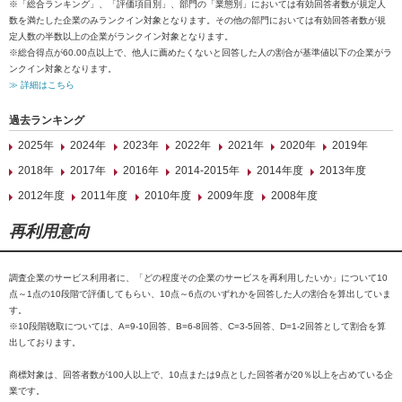
※「総合ランキング」、「評価項目別」、部門の「業態別」においては有効回答者数が規定人
数を満たした企業のみランクイン対象となります。その他の部門においては有効回答者数が規
定人数の半数以上の企業がランクイン対象となります。
※総合得点が60.00点以上で、他人に薦めたくないと回答した人の割合が基準値以下の企業がラ
ンクイン対象となります。
≫ 詳細はこちら
過去ランキング
2025年
2024年
2023年
2022年
2021年
2020年
2019年
2018年
2017年
2016年
2014-2015年
2014年度
2013年度
2012年度
2011年度
2010年度
2009年度
2008年度
再利用意向
調査企業のサービス利用者に、「どの程度その企業のサービスを再利用したいか」について10
点～1点の10段階で評価してもらい、10点～6点のいずれかを回答した人の割合を算出していま
す。
※10段階聴取については、A=9-10回答、B=6-8回答、C=3-5回答、D=1-2回答として割合を算
出しております。
商標対象は、回答者数が100人以上で、10点または9点とした回答者が20％以上を占めている企
業です。