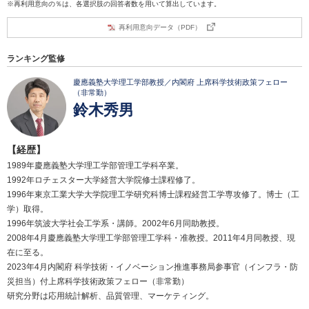
※再利用意向の％は、各選択肢の回答者数を用いて算出しています。
再利用意向データ（PDF）
ランキング監修
慶應義塾大学理工学部教授／内閣府 上席科学技術政策フェロー
（非常勤）
鈴木秀男
【経歴】
1989年慶應義塾大学理工学部管理工学科卒業。
1992年ロチェスター大学経営大学院修士課程修了。
1996年東京工業大学大学院理工学研究科博士課程経営工学専攻修了。博士（工
学）取得。
1996年筑波大学社会工学系・講師。2002年6月同助教授。
2008年4月慶應義塾大学理工学部管理工学科・准教授。2011年4月同教授、現
在に至る。
2023年4月内閣府 科学技術・イノベーション推進事務局参事官（インフラ・防
災担当）付上席科学技術政策フェロー（非常勤）
研究分野は応用統計解析、品質管理、マーケティング。