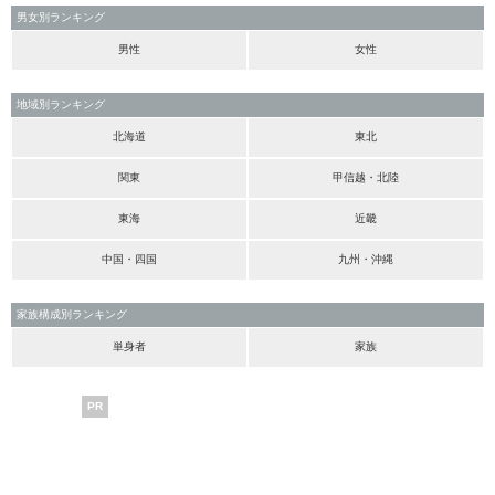
男女別ランキング
男性
女性
地域別ランキング
北海道
東北
関東
甲信越・北陸
東海
近畿
中国・四国
九州・沖縄
家族構成別ランキング
単身者
家族
PR