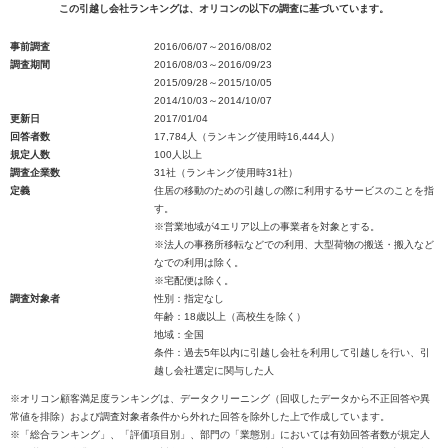
この引越し会社ランキングは、オリコンの以下の調査に基づいています。
事前調査
2016/06/07～2016/08/02
調査期間
2016/08/03～2016/09/23
2015/09/28～2015/10/05
2014/10/03～2014/10/07
更新日
2017/01/04
回答者数
17,784人（ランキング使用時16,444人）
規定人数
100人以上
調査企業数
31社（ランキング使用時31社）
定義
住居の移動のための引越しの際に利用するサービスのことを指
す。
※営業地域が4エリア以上の事業者を対象とする。
※法人の事務所移転などでの利用、大型荷物の搬送・搬入など
なでの利用は除く。
※宅配便は除く。
調査対象者
性別：指定なし
年齢：18歳以上（高校生を除く）
地域：全国
条件：過去5年以内に引越し会社を利用して引越しを行い、引
越し会社選定に関与した人
※オリコン顧客満足度ランキングは、データクリーニング（回収したデータから不正回答や異
常値を排除）および調査対象者条件から外れた回答を除外した上で作成しています。
※「総合ランキング」、「評価項目別」、部門の「業態別」においては有効回答者数が規定人