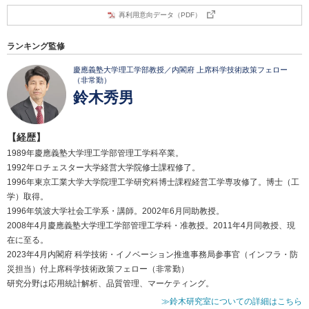
再利用意向データ（PDF）
ランキング監修
慶應義塾大学理工学部教授／内閣府 上席科学技術政策フェロー
（非常勤）
鈴木秀男
【経歴】
1989年慶應義塾大学理工学部管理工学科卒業。
1992年ロチェスター大学経営大学院修士課程修了。
1996年東京工業大学大学院理工学研究科博士課程経営工学専攻修了。博士（工
学）取得。
1996年筑波大学社会工学系・講師。2002年6月同助教授。
2008年4月慶應義塾大学理工学部管理工学科・准教授。2011年4月同教授、現
在に至る。
2023年4月内閣府 科学技術・イノベーション推進事務局参事官（インフラ・防
災担当）付上席科学技術政策フェロー（非常勤）
研究分野は応用統計解析、品質管理、マーケティング。
≫鈴木研究室についての詳細はこちら