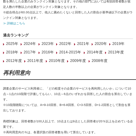
数を満たした企業のみランクイン対象となります。その他の部門においては有効回答者数が規
定人数の半数以上の企業がランクイン対象となります。
※総合得点が60.00点以上で、他人に薦めたくないと回答した人の割合が基準値以下の企業がラ
ンクイン対象となります。
≫ 詳細はこちら
過去ランキング
2025年
2024年
2023年
2022年
2021年
2020年
2019年
2018年
2017年
2016年
2014-2015年
2014年度
2013年度
2012年度
2011年度
2010年度
2009年度
2008年度
再利用意向
調査企業のサービス利用者に、「どの程度その企業のサービスを再利用したいか」について10
点～1点の10段階で評価してもらい、10点～6点のいずれかを回答した人の割合を算出していま
す。
※10段階聴取については、A=9-10回答、B=6-8回答、C=3-5回答、D=1-2回答として割合を算
出しております。
商標対象は、回答者数が100人以上で、10点または9点とした回答者が20％以上を占めている企
業です。
※再利用意向の％は、各選択肢の回答者数を用いて算出しています。