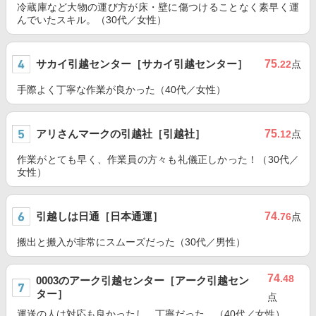
冷蔵庫など大物の運び方が床・壁に傷つけることなく素早く運
んでいたスキル。（30代／女性）
サカイ引越センター［サカイ引越センター］
75
.22
点
手際よく丁寧な作業が良かった（40代／女性）
アリさんマークの引越社［引越社］
75
.12
点
作業がとても早く、作業員の方々も礼儀正しかった！（30代／
女性）
引越しは日通［日本通運］
74
.76
点
搬出と搬入が非常にスムーズだった（30代／男性）
74
.48
0003のアーク引越センター［アーク引越セン
ター］
点
運送の人は対応も良かったし、丁寧だった。（40代／女性）