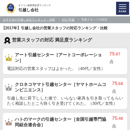
オリコン顧客満足度ランキング
引越し会社
おすすめの引越し会社ランキング・比較
2017年版
営業スタッフの対応
【2017年】引越し会社の営業スタッフの対応ランキング・比較
営業スタッフの対応 満足度ランキング
75
.87
アート引越センター［アートコーポレーショ
ン］
点
電話対応の営業スタッフはよかった。（40代／女性）
75
.68
クロネコヤマト引越センター［ヤマトホームコ
ンビニエンス］
点
引越し先に荷下しした後で、いらない家具を引き取ってもらい
たく相談したところ快く引き受けてくれた。（30代／女性）
75
.48
ハトのマークの引越センター［全国引越専門協
同組合連合会］
点