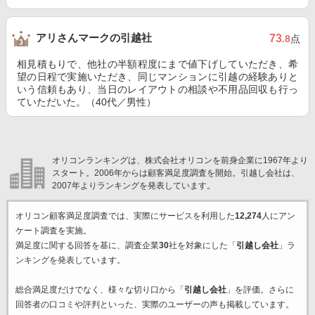
アリさんマークの引越社
73
.8
点
相見積もりで、他社の半額程度にまで値下げしていただき、希
望の日程で実施いただき、同じマンションに引越の経験ありと
いう信頼もあり、当日のレイアウトの相談や不用品回収も行っ
ていただいた。（40代／男性）
オリコンランキングは、株式会社オリコンを前身企業に1967年より
スタート。2006年からは顧客満足度調査を開始。引越し会社は、
2007年よりランキングを発表しています。
オリコン顧客満足度調査では、実際にサービスを利用した
12,274
人にアン
ケート調査を実施。
満足度に関する回答を基に、調査企業
30
社を対象にした「
引越し会社
」ラ
ンキングを発表しています。
総合満足度だけでなく、様々な切り口から「
引越し会社
」を評価。さらに
回答者の口コミや評判といった、実際のユーザーの声も掲載しています。