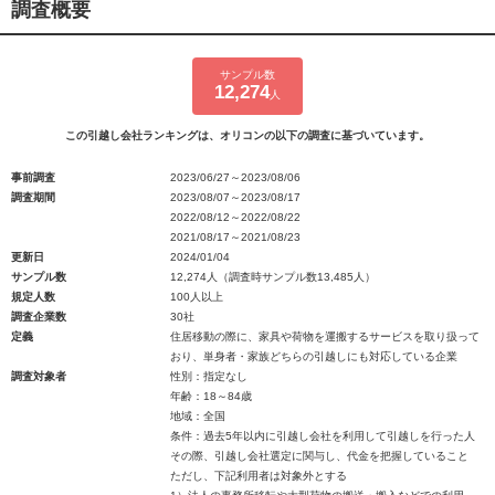
調査概要
サンプル数
12,274
人
この引越し会社ランキングは、オリコンの以下の調査に基づいています。
事前調査
2023/06/27～2023/08/06
調査期間
2023/08/07～2023/08/17
2022/08/12～2022/08/22
2021/08/17～2021/08/23
更新日
2024/01/04
サンプル数
12,274人（調査時サンプル数13,485人）
規定人数
100人以上
調査企業数
30社
定義
住居移動の際に、家具や荷物を運搬するサービスを取り扱って
おり、単身者・家族どちらの引越しにも対応している企業
調査対象者
性別：指定なし
年齢：18～84歳
地域：全国
条件：過去5年以内に引越し会社を利用して引越しを行った人
その際、引越し会社選定に関与し、代金を把握していること
ただし、下記利用者は対象外とする