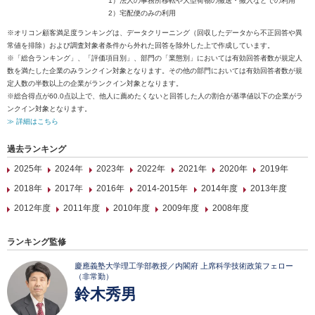
1）法人の事務所移転や大型荷物の搬送・搬入などでの利用
2）宅配便のみの利用
※オリコン顧客満足度ランキングは、データクリーニング（回収したデータから不正回答や異
常値を排除）および調査対象者条件から外れた回答を除外した上で作成しています。
※「総合ランキング」、「評価項目別」、部門の「業態別」においては有効回答者数が規定人
数を満たした企業のみランクイン対象となります。その他の部門においては有効回答者数が規
定人数の半数以上の企業がランクイン対象となります。
※総合得点が60.0点以上で、他人に薦めたくないと回答した人の割合が基準値以下の企業がラ
ンクイン対象となります。
≫ 詳細はこちら
過去ランキング
2025年
2024年
2023年
2022年
2021年
2020年
2019年
2018年
2017年
2016年
2014-2015年
2014年度
2013年度
2012年度
2011年度
2010年度
2009年度
2008年度
ランキング監修
慶應義塾大学理工学部教授／内閣府 上席科学技術政策フェロー
（非常勤）
鈴木秀男