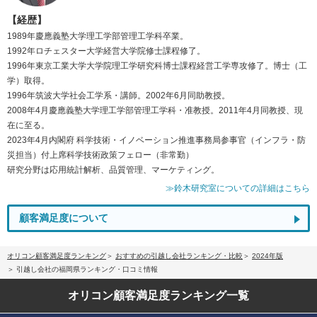
【経歴】
1989年慶應義塾大学理工学部管理工学科卒業。
1992年ロチェスター大学経営大学院修士課程修了。
1996年東京工業大学大学院理工学研究科博士課程経営工学専攻修了。博士（工
学）取得。
1996年筑波大学社会工学系・講師。2002年6月同助教授。
2008年4月慶應義塾大学理工学部管理工学科・准教授。2011年4月同教授、現
在に至る。
2023年4月内閣府 科学技術・イノベーション推進事務局参事官（インフラ・防
災担当）付上席科学技術政策フェロー（非常勤）
研究分野は応用統計解析、品質管理、マーケティング。
≫鈴木研究室についての詳細はこちら
顧客満足度について
オリコン顧客満足度ランキング
おすすめの引越し会社ランキング・比較
2024年版
引越し会社の福岡県ランキング・口コミ情報
オリコン顧客満足度
ランキング一覧