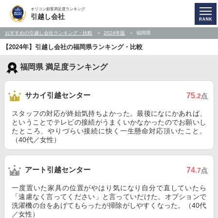
オリコン顧客満足度ランキング
引越し会社
おすすめの引越し会社ランキング・比較
2024年版
福岡県
【2024年】引越し会社の福岡県ランキング・比較
福岡県 満足度ランキング
サカイ引越センター
75
.2
点
スタッフの対応が終始気持ちよかった。最後になにかあれば、
ということでテレビの接続がうまくいかなかったのでお願いし
たところ、やりづらい接続に快く一生懸命対応頂いたこと。
（40代／女性）
アート引越センター
74
.7
点
一度置いた家具の位置がやはり気になり自分で直していたら
「遠慮なく言ってください」と言っていだけた。オプションで
洗濯機の台をあげてもらったが掃除がしやすくなった。（40代
／女性）