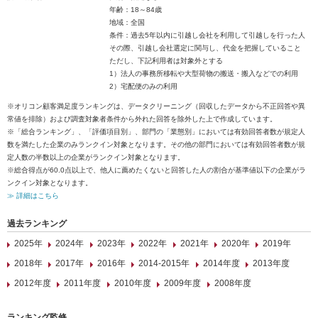
年齢：18～84歳
地域：全国
条件：過去5年以内に引越し会社を利用して引越しを行った人
その際、引越し会社選定に関与し、代金を把握していること
ただし、下記利用者は対象外とする
1）法人の事務所移転や大型荷物の搬送・搬入などでの利用
2）宅配便のみの利用
※オリコン顧客満足度ランキングは、データクリーニング（回収したデータから不正回答や異
常値を排除）および調査対象者条件から外れた回答を除外した上で作成しています。
※「総合ランキング」、「評価項目別」、部門の「業態別」においては有効回答者数が規定人
数を満たした企業のみランクイン対象となります。その他の部門においては有効回答者数が規
定人数の半数以上の企業がランクイン対象となります。
※総合得点が60.0点以上で、他人に薦めたくないと回答した人の割合が基準値以下の企業がラ
ンクイン対象となります。
≫ 詳細はこちら
過去ランキング
2025年
2024年
2023年
2022年
2021年
2020年
2019年
2018年
2017年
2016年
2014-2015年
2014年度
2013年度
2012年度
2011年度
2010年度
2009年度
2008年度
ランキング監修