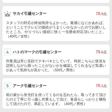
サカイ引越センター
78
.9
点
スタッフの対応が終始気持ちよかった。最後になにかあれば、
ということでテレビの接続がうまくいかなかったのでお願いし
たところ、やりづらい接続に快く一生懸命対応頂いたこと。
（40代／女性）
ハトのマークの引越センター
78
.6
点
作業員は常に笑顔でテキパキとしていて、時折こちらに状況を
説明しながら困ったことがないかを確認してくれるなど気遣い
があって気持ちが良かった。（50代／男性）
アーク引越センター
78
.1
点
前の家から蛍光灯を持ってくるのを忘れたら、取ってきて頂け
たのと丁寧に引っ越し作業もして頂け、食器もしっかりと梱包
して頂けたので、満足しています。（40代／男性）