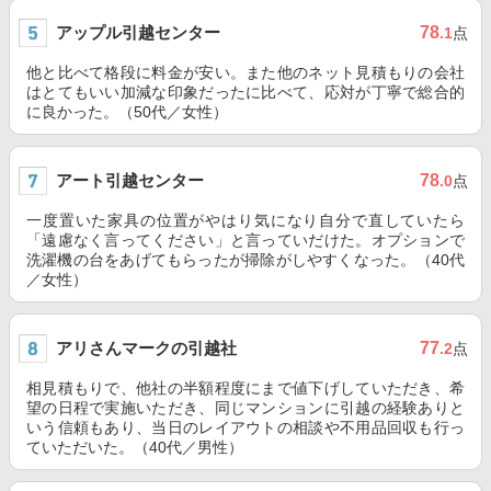
アップル引越センター
78
.1
点
他と比べて格段に料金が安い。また他のネット見積もりの会社
はとてもいい加減な印象だったに比べて、応対が丁寧で総合的
に良かった。（50代／女性）
アート引越センター
78
.0
点
一度置いた家具の位置がやはり気になり自分で直していたら
「遠慮なく言ってください」と言っていだけた。オプションで
洗濯機の台をあげてもらったが掃除がしやすくなった。（40代
／女性）
アリさんマークの引越社
77
.2
点
相見積もりで、他社の半額程度にまで値下げしていただき、希
望の日程で実施いただき、同じマンションに引越の経験ありと
いう信頼もあり、当日のレイアウトの相談や不用品回収も行っ
ていただいた。（40代／男性）