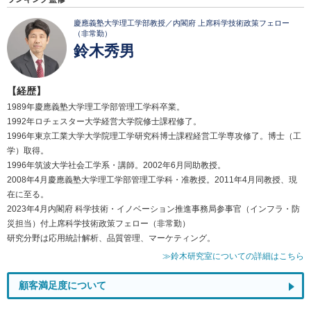
慶應義塾大学理工学部教授／内閣府 上席科学技術政策フェロー
（非常勤）
鈴木秀男
【経歴】
1989年慶應義塾大学理工学部管理工学科卒業。
1992年ロチェスター大学経営大学院修士課程修了。
1996年東京工業大学大学院理工学研究科博士課程経営工学専攻修了。博士（工
学）取得。
1996年筑波大学社会工学系・講師。2002年6月同助教授。
2008年4月慶應義塾大学理工学部管理工学科・准教授。2011年4月同教授、現
在に至る。
2023年4月内閣府 科学技術・イノベーション推進事務局参事官（インフラ・防
災担当）付上席科学技術政策フェロー（非常勤）
研究分野は応用統計解析、品質管理、マーケティング。
≫鈴木研究室についての詳細はこちら
顧客満足度について