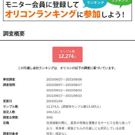
調査概要
サンプル数
12,274
人
この引越し会社ランキングは、オリコンの以下の調査に基づいています。
事前調査
2023/06/27～2023/08/06
調査期間
2023/08/07～2023/08/17
2022/08/12～2022/08/22
2021/08/17～2021/08/23
更新日
2024/01/04
サンプル数
12,274人（調査時サンプル数13,485人）
規定人数
100人以上
調査企業数
30社
定義
住居移動の際に、家具や荷物を運搬するサービスを取り扱って
おり、単身者・家族どちらの引越しにも対応している企業
調査対象者
性別：指定なし