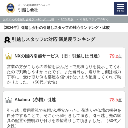
オリコン顧客満足度ランキング
引越し会社
おすすめの引越し会社ランキング・比較
2024年版
引越しスタッフの対応
【2024年】引越し会社の引越しスタッフの対応ランキング・比較
引越しスタッフの対応 満足度ランキング
NXの国内引越サービス（旧：引越しは日通）
79
.2
点
営業の方がこちらの希望を汲んだ上で見積もりを提示してくれ
たので判断しやすかったです。また当日も、送り出し側は極力
丁寧に、受け取り側も部屋を傷つけないよう配慮してくれて助
かりました。（50代／女性）
Akabou（赤帽）引越
78
.9
点
引っ越し費用重視で赤帽が1番安かった。荷造りや仏壇の梱包を
自分ですることで、そこから値引きして頂き、引っ越し先の家
具の配置や照明取り付けを希望通りして頂きました。（50代／
女性）