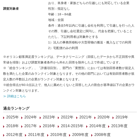
おり、単身者・家族どちらの引越しにも対応している企業
調査対象者
性別：指定なし
年齢：18～84歳
地域：全国
条件：過去5年以内に引越し会社を利用して引越しを行った人
その際、引越し会社選定に関与し、代金を把握していること
ただし、下記利用者は対象外とする
1）法人の事務所移転や大型荷物の搬送・搬入などでの利用
2）宅配便のみの利用
※オリコン顧客満足度ランキングは、データクリーニング（回収したデータから不正回答や異
常値を排除）および調査対象者条件から外れた回答を除外した上で作成しています。
※「総合ランキング」、「評価項目別」、部門の「業態別」においては有効回答者数が規定人
数を満たした企業のみランクイン対象となります。その他の部門においては有効回答者数が規
定人数の半数以上の企業がランクイン対象となります。
※総合得点が60.0点以上で、他人に薦めたくないと回答した人の割合が基準値以下の企業がラ
ンクイン対象となります。
≫ 詳細はこちら
過去ランキング
2025年
2024年
2023年
2022年
2021年
2020年
2019年
2018年
2017年
2016年
2014-2015年
2014年度
2013年度
2012年度
2011年度
2010年度
2009年度
2008年度