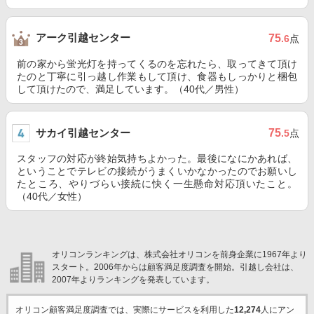
アーク引越センター
75
.6
点
前の家から蛍光灯を持ってくるのを忘れたら、取ってきて頂け
たのと丁寧に引っ越し作業もして頂け、食器もしっかりと梱包
して頂けたので、満足しています。（40代／男性）
サカイ引越センター
75
.5
点
スタッフの対応が終始気持ちよかった。最後になにかあれば、
ということでテレビの接続がうまくいかなかったのでお願いし
たところ、やりづらい接続に快く一生懸命対応頂いたこと。
（40代／女性）
オリコンランキングは、株式会社オリコンを前身企業に1967年より
スタート。2006年からは顧客満足度調査を開始。引越し会社は、
2007年よりランキングを発表しています。
オリコン顧客満足度調査では、実際にサービスを利用した
12,274
人にアン