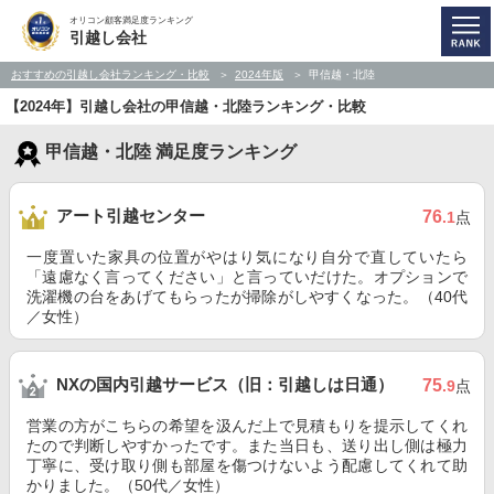
オリコン顧客満足度ランキング
引越し会社
おすすめの引越し会社ランキング・比較
2024年版
甲信越・北陸
【2024年】引越し会社の甲信越・北陸ランキング・比較
甲信越・北陸 満足度ランキング
アート引越センター
76
.1
点
一度置いた家具の位置がやはり気になり自分で直していたら
「遠慮なく言ってください」と言っていだけた。オプションで
洗濯機の台をあげてもらったが掃除がしやすくなった。（40代
／女性）
NXの国内引越サービス（旧：引越しは日通）
75
.9
点
営業の方がこちらの希望を汲んだ上で見積もりを提示してくれ
たので判断しやすかったです。また当日も、送り出し側は極力
丁寧に、受け取り側も部屋を傷つけないよう配慮してくれて助
かりました。（50代／女性）