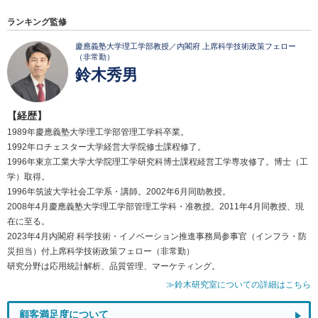
ランキング監修
慶應義塾大学理工学部教授／内閣府 上席科学技術政策フェロー
（非常勤）
鈴木秀男
【経歴】
1989年慶應義塾大学理工学部管理工学科卒業。
1992年ロチェスター大学経営大学院修士課程修了。
1996年東京工業大学大学院理工学研究科博士課程経営工学専攻修了。博士（工
学）取得。
1996年筑波大学社会工学系・講師。2002年6月同助教授。
2008年4月慶應義塾大学理工学部管理工学科・准教授。2011年4月同教授、現
在に至る。
2023年4月内閣府 科学技術・イノベーション推進事務局参事官（インフラ・防
災担当）付上席科学技術政策フェロー（非常勤）
研究分野は応用統計解析、品質管理、マーケティング。
≫鈴木研究室についての詳細はこちら
顧客満足度について