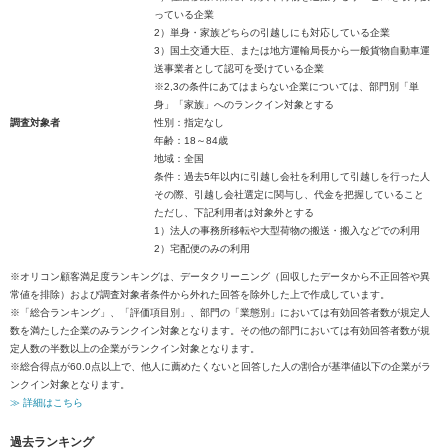
っている企業
2）単身・家族どちらの引越しにも対応している企業
3）国土交通大臣、または地方運輸局長から一般貨物自動車運
送事業者として認可を受けている企業
※2,3の条件にあてはまらない企業については、部門別「単
身」「家族」へのランクイン対象とする
調査対象者
性別：指定なし
年齢：18～84歳
地域：全国
条件：過去5年以内に引越し会社を利用して引越しを行った人
その際、引越し会社選定に関与し、代金を把握していること
ただし、下記利用者は対象外とする
1）法人の事務所移転や大型荷物の搬送・搬入などでの利用
2）宅配便のみの利用
※オリコン顧客満足度ランキングは、データクリーニング（回収したデータから不正回答や異
常値を排除）および調査対象者条件から外れた回答を除外した上で作成しています。
※「総合ランキング」、「評価項目別」、部門の「業態別」においては有効回答者数が規定人
数を満たした企業のみランクイン対象となります。その他の部門においては有効回答者数が規
定人数の半数以上の企業がランクイン対象となります。
※総合得点が60.0点以上で、他人に薦めたくないと回答した人の割合が基準値以下の企業がラ
ンクイン対象となります。
≫ 詳細はこちら
過去ランキング