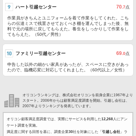
ハート引越センター
70
.7
点
作業員がきちんとユニフォームを着て作業をしてくれた。こち
らの伝達ミスで残置させておくべき棚を運んでしまった後、無
料で元の場所に戻してもらえた。養生をしっかりして作業をし
てもらえた。（50代／男性）
ファミリー引越センター
69
.0
点
申告した以外の細かい家具があったが、スペースに空きがあっ
たので、臨機応変に対応してくれました。（60代以上／女性）
オリコンランキングは、株式会社オリコンを前身企業に1967年より
スタート。2006年からは顧客満足度調査を開始。引越し会社は、
2007年よりランキングを発表しています。
オリコン顧客満足度調査では、実際にサービスを利用した
12,268
人にアン
ケート調査を実施。
満足度に関する回答を基に、調査企業
30
社を対象にした「
引越し会社
」ラ