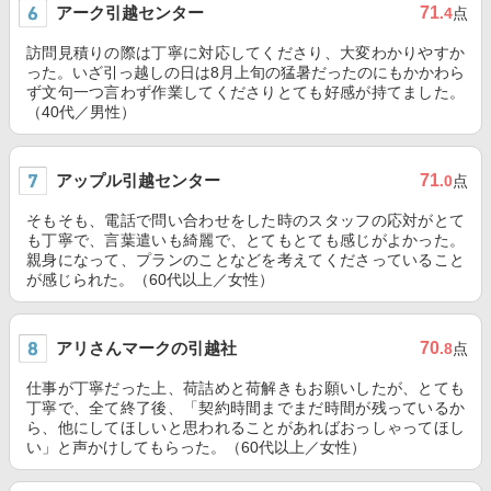
アーク引越センター
71
.4
点
訪問見積りの際は丁寧に対応してくださり、大変わかりやすか
った。いざ引っ越しの日は8月上旬の猛暑だったのにもかかわら
ず文句一つ言わず作業してくださりとても好感が持てました。
（40代／男性）
アップル引越センター
71
.0
点
そもそも、電話で問い合わせをした時のスタッフの応対がとて
も丁寧で、言葉遣いも綺麗で、とてもとても感じがよかった。
親身になって、プランのことなどを考えてくださっていること
が感じられた。（60代以上／女性）
アリさんマークの引越社
70
.8
点
仕事が丁寧だった上、荷詰めと荷解きもお願いしたが、とても
丁寧で、全て終了後、「契約時間までまだ時間が残っているか
ら、他にしてほしいと思われることがあればおっしゃってほし
い」と声かけしてもらった。（60代以上／女性）