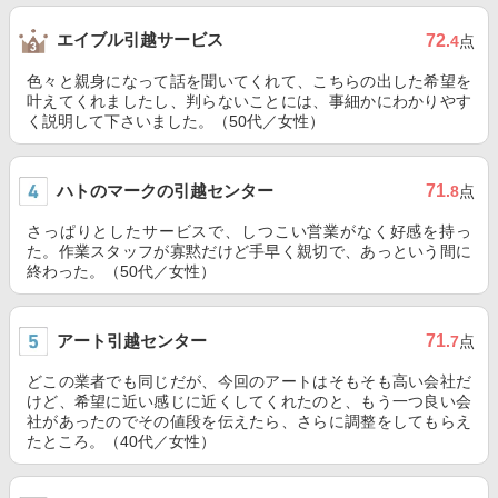
エイブル引越サービス
72
.4
点
色々と親身になって話を聞いてくれて、こちらの出した希望を
叶えてくれましたし、判らないことには、事細かにわかりやす
く説明して下さいました。（50代／女性）
ハトのマークの引越センター
71
.8
点
さっぱりとしたサービスで、しつこい営業がなく好感を持っ
た。作業スタッフが寡黙だけど手早く親切で、あっという間に
終わった。（50代／女性）
アート引越センター
71
.7
点
どこの業者でも同じだが、今回のアートはそもそも高い会社だ
けど、希望に近い感じに近くしてくれたのと、もう一つ良い会
社があったのでその値段を伝えたら、さらに調整をしてもらえ
たところ。（40代／女性）