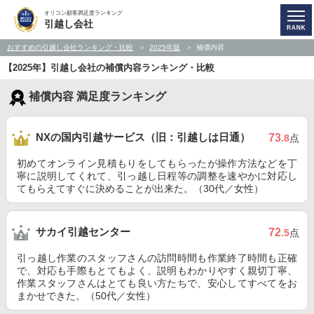
オリコン顧客満足度ランキング
引越し会社
おすすめの引越し会社ランキング・比較
2025年版
補償内容
【2025年】引越し会社の補償内容ランキング・比較
補償内容 満足度ランキング
NXの国内引越サービス（旧：引越しは日通）
73
.8
点
初めてオンライン見積もりをしてもらったが操作方法などを丁
寧に説明してくれて、引っ越し日程等の調整を速やかに対応し
てもらえてすぐに決めることが出来た。（30代／女性）
サカイ引越センター
72
.5
点
引っ越し作業のスタッフさんの訪問時間も作業終了時間も正確
で、対応も手際もとてもよく、説明もわかりやすく親切丁寧、
作業スタッフさんはとても良い方たちで、安心してすべてをお
まかせできた。（50代／女性）