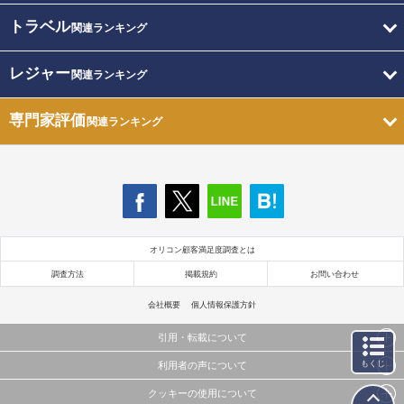
トラベル
関連ランキング
レジャー
関連ランキング
専門家評価
関連ランキング
オリコン顧客満足度調査とは
調査方法
掲載規約
お問い合わせ
会社概要
個人情報保護方針
引用・転載について
もくじ
利用者の声について
当サイトで公開されている情報（文字、写真、イラスト、画像データ等）及びこれらの配置・
編集および構造などについての著作権は株式会社oricon MEに帰属しております。
クッキーの使用について
当サイトに掲載している内容はすべてサービスの利用者が提出された見解・感想です。
これらの情報を権利者の許可なく無断転載・複製などの二次利用を行うことは固く禁じており