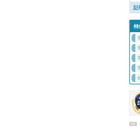
記
特
PR