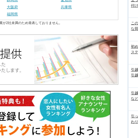
静岡県
愛知県
立
付
大阪府
兵庫県
福岡県
業が2社未満のため発表しておりません。
こ
な
初
ス
引
引
引
な
引っ
わり