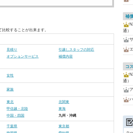
補
て比較することが出来ます。
通）
見積り
引越しスタッフの対応
オプションサービス
補償内容
コ
女性
通）
家族
東北
北関東
甲信越・北陸
東海
中国・四国
九州・沖縄
千葉県
東京都