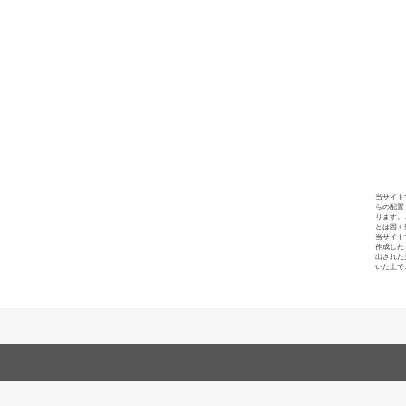
当サイト
らの配置
ります。
とは固く
当サイト
作成した
出された
いた上で