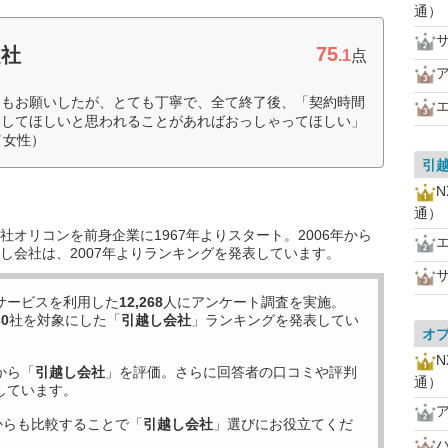
通）
75
越社
.1
点
きもお願いしたが、とても丁寧で、全て終了後、「契約時間
にしてほしいと思われることがあればおっしゃってほしい」
／女性）
引
通）
オリコンを前身企業に1967年よりスタート。2006年から
し会社は、2007年よりランキングを発表しています。
サービスを利用した
12,268
人にアンケート調査を実施。
30
社を対象にした「
引越し会社
」ランキングを発表してい
オ
から「
引越し会社
」を評価。さらに回答者の口コミや評判
通）
しています。
からも比較することで「
引越し会社
」選びにお役立てくだ