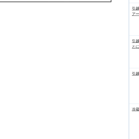
引
ア
引
と
引
冷