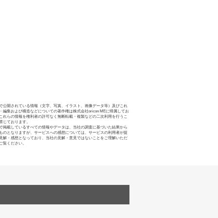
で公開されている情報（文字、写真、イラスト、画像データ等）及びこれ
・編集および構造などについての著作権は株式会社oricon MEに帰属してお
これらの情報を権利者の許可なく無断転載・複製などの二次利用を行うこ
禁じております。
で掲載しているすべての情報やデータは、当社の調査に基づいた結果から
ものとなりますが、サービスへの感想については、サービスの利用者が提
見解・感想となっており、当社の見解・意見ではないことをご理解いただ
ご覧ください。