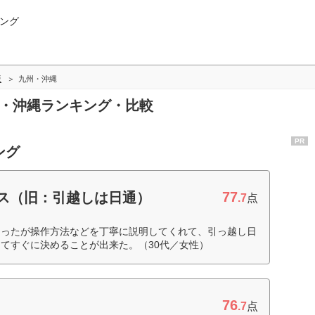
ング
版
九州・沖縄
州・沖縄ランキング・比較
PR
ング
77
ビス（旧：引越しは日通）
.7
点
らったが操作方法などを丁寧に説明してくれて、引っ越し日
てすぐに決めることが出来た。（30代／女性）
76
.7
点