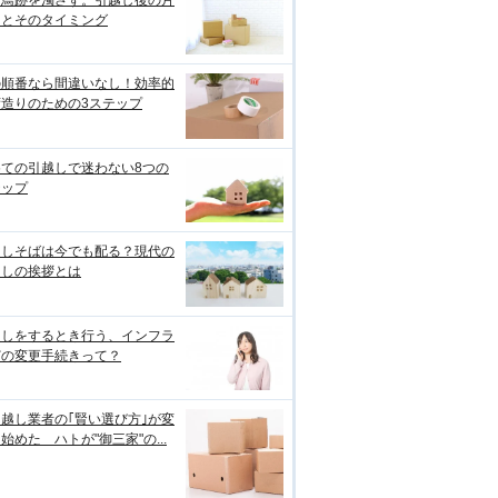
つ鳥跡を濁さず。引越し後の片
けとそのタイミング
の順番なら間違いなし！効率的
荷造りのための3ステップ
めての引越しで迷わない8つの
テップ
越しそばは今でも配る？現代の
越しの挨拶とは
越しをするとき行う、インフラ
どの変更手続きって？
越し業者の｢賢い選び方｣が変
始めた ハトが"御三家"の...