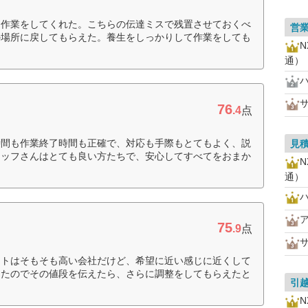
て作業をしてくれた。こちらの伝達ミスで残置させておくべ
営
の場所に戻してもらえた。養生をしっかりして作業をしても
通）
76
.4
点
時間も作業終了時間も正確で、対応も手際もとてもよく、説
見
タッフさんはとても良い方たちで、安心してすべてをおまか
通）
75
.9
点
ートはそもそも高い会社だけど、希望に近い感じに近くして
ったのでその値段を伝えたら、さらに調整をしてもらえたと
引