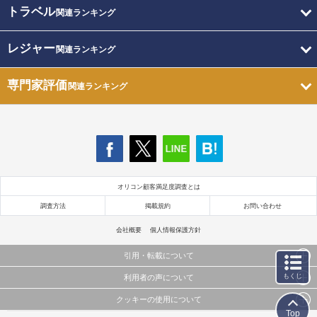
トラベル
関連ランキング
レジャー
関連ランキング
専門家評価
関連ランキング
オリコン顧客満足度調査とは
調査方法
掲載規約
お問い合わせ
会社概要
個人情報保護方針
引用・転載について
もくじ
利用者の声について
当サイトで公開されている情報（文字、写真、イラスト、画像データ等）及びこれらの配置・
編集および構造などについての著作権は株式会社oricon MEに帰属しております。
クッキーの使用について
当サイトに掲載している内容はすべてサービスの利用者が提出された見解・感想です。
これらの情報を権利者の許可なく無断転載・複製などの二次利用を行うことは固く禁じており
Top
弊社が内容について正確性を含め一切保証するものではありません。