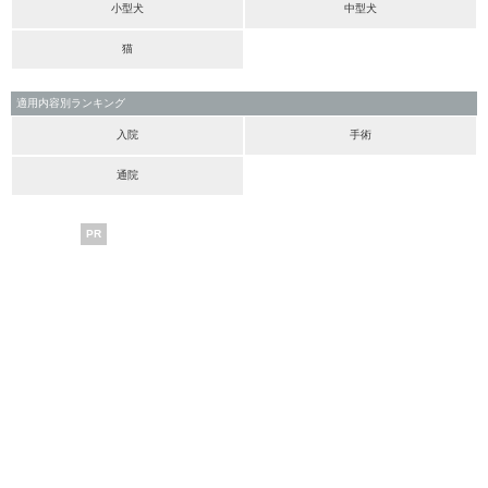
小型犬
中型犬
猫
適用内容別ランキング
入院
手術
通院
PR