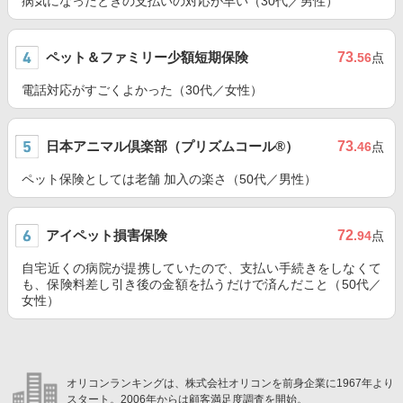
病気になったときの支払いの対応が早い（30代／男性）
ペット＆ファミリー少額短期保険
73
.56
点
電話対応がすごくよかった（30代／女性）
日本アニマル倶楽部（プリズムコール®）
73
.46
点
ペット保険としては老舗 加入の楽さ（50代／男性）
アイペット損害保険
72
.94
点
自宅近くの病院が提携していたので、支払い手続きをしなくて
も、保険料差し引き後の金額を払うだけで済んだこと（50代／
女性）
オリコンランキングは、株式会社オリコンを前身企業に1967年より
スタート。2006年からは顧客満足度調査を開始。