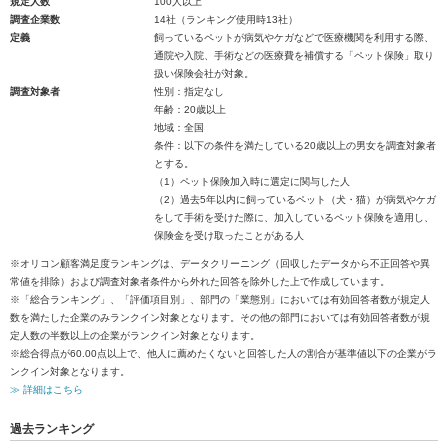
規定人数
100人以上
調査企業数
14社（ランキング使用時13社）
定義
飼っているペットが病気やケガなどで医療機関を利用する際、
通院や入院、手術などの医療費を補償する「ペット保険」取り
扱い保険会社が対象。
調査対象者
性別：指定なし
年齢：20歳以上
地域：全国
条件：以下の条件を満たしている20歳以上の男女を調査対象者
とする。
（1）ペット保険加入時に選定に関与した人
（2）過去5年以内に飼っているペット（犬・猫）が病気やケガ
をして手術を受けた際に、加入しているペット保険を適用し、
保険金を受け取ったことがある人
※オリコン顧客満足度ランキングは、データクリーニング（回収したデータから不正回答や異
常値を排除）および調査対象者条件から外れた回答を除外した上で作成しています。
※「総合ランキング」、「評価項目別」、部門の「業態別」においては有効回答者数が規定人
数を満たした企業のみランクイン対象となります。その他の部門においては有効回答者数が規
定人数の半数以上の企業がランクイン対象となります。
※総合得点が60.00点以上で、他人に薦めたくないと回答した人の割合が基準値以下の企業がラ
ンクイン対象となります。
≫ 詳細はこちら
過去ランキング